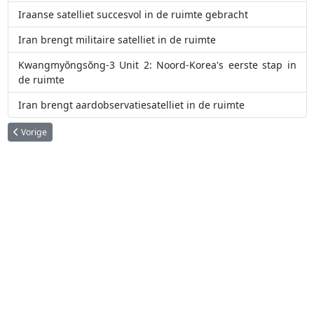
Iraanse satelliet succesvol in de ruimte gebracht
Iran brengt militaire satelliet in de ruimte
Kwangmyŏngsŏng-3 Unit 2: Noord-Korea's eerste stap in
de ruimte
Iran brengt aardobservatiesatelliet in de ruimte
Vorig artikel: Spoetnik 2: van straathond tot symbool van de ruimtewedloo
Vorige