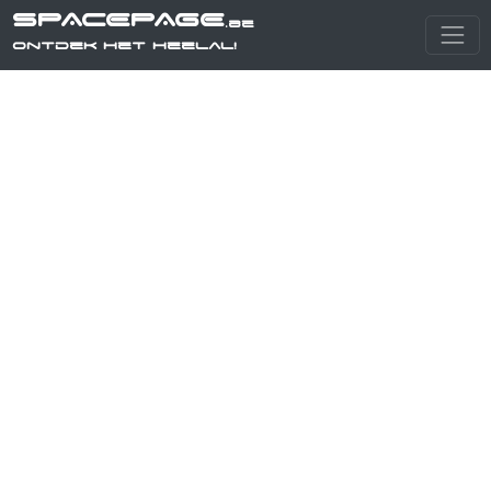
SPACEPAGE
.be
Ontdek het heelal!