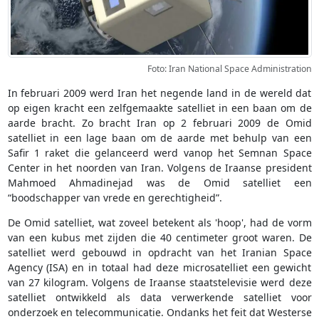
Foto: Iran National Space Administration
In februari 2009 werd Iran het negende land in de wereld dat
op eigen kracht een zelfgemaakte satelliet in een baan om de
aarde bracht. Zo bracht Iran op 2 februari 2009 de Omid
satelliet in een lage baan om de aarde met behulp van een
Safir 1 raket die gelanceerd werd vanop het Semnan Space
Center in het noorden van Iran. Volgens de Iraanse president
Mahmoed Ahmadinejad was de Omid satelliet een
“boodschapper van vrede en gerechtigheid”.
De Omid satelliet, wat zoveel betekent als 'hoop', had de vorm
van een kubus met zijden die 40 centimeter groot waren. De
satelliet werd gebouwd in opdracht van het Iranian Space
Agency (ISA) en in totaal had deze microsatelliet een gewicht
van 27 kilogram. Volgens de Iraanse staatstelevisie werd deze
satelliet ontwikkeld als data verwerkende satelliet voor
onderzoek en telecommunicatie. Ondanks het feit dat Westerse