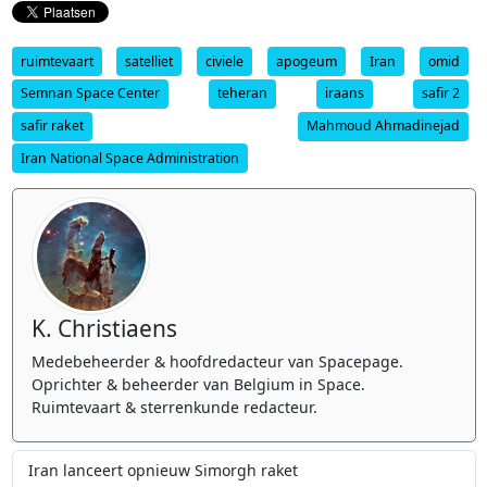
ruimtevaart
satelliet
civiele
apogeum
Iran
omid
Semnan Space Center
teheran
iraans
safir 2
safir raket
Mahmoud Ahmadinejad
Iran National Space Administration
K. Christiaens
Medebeheerder & hoofdredacteur van Spacepage.
Oprichter & beheerder van Belgium in Space.
Ruimtevaart & sterrenkunde redacteur.
Iran lanceert opnieuw Simorgh raket