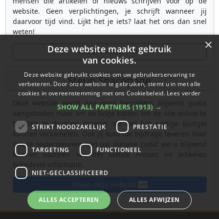
mensen die artikelen of nieuws schrijven voor op de
website. Geen verplichtingen, je schrijft wanneer jij
daarvoor tijd vind. Lijkt het je iets? laat het ons dan snel
weten!
×
Deze website maakt gebruik
Wordt medewerker
van cookies.
Deze website gebruikt cookies om uw gebruikerservaring te
Steun Spacepage
verbeteren. Door onze website te gebruiken, stemt u in met alle
cookies in overeenstemming met ons Cookiebeleid.
Lees verder
Deze website wordt aan onze bezoekers blijvend gratis
SHOW ALL PARTNERS
(1913) →
aangeboden maar om de hoge kosten om de site online te
houden te drukken moeten we wel het nodige budget
STRIKT NOODZAKELIJK
PRESTATIE
kunnen verzamelen. Ook jij kunt uw bijdrage leveren door
ons te ondersteunen met uw donatie zodat we u blijvend
TARGETING
FUNCTIONEEL
kunnen voorzien van het laatste nieuws en artikelen
boordevol informatie.
NIET-GECLASSIFICEERD
Steun deze website
ALLES ACCEPTEREN
ALLES AFWIJZEN