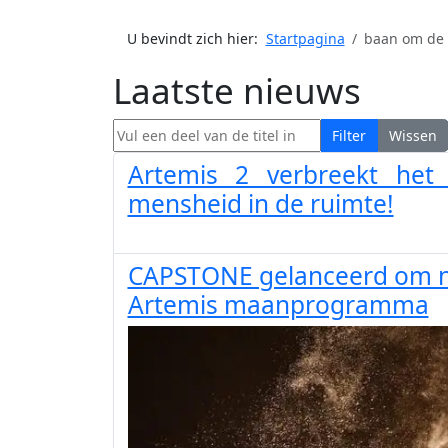
U bevindt zich hier:
Startpagina
baan om de
Laatste nieuws
Vul een deel van de titel in
Filter
Wissen
Artemis 2 verbreekt het
mensheid in de ruimte!
CAPSTONE gelanceerd om ni
Artemis maanprogramma