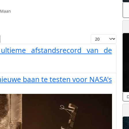
 Maan
Toon #
 ultieme afstandsrecord van de
euwe baan te testen voor NASA's
D