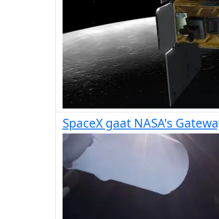
SpaceX gaat NASA's Gatewa