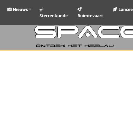
Nieuws
Lancee
Sterrenkunde
Ruimtevaart
SPAC
Ontdek het heelal!