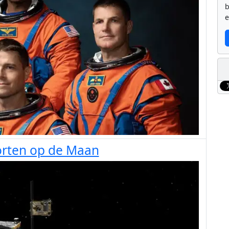
b
e
orten op de Maan