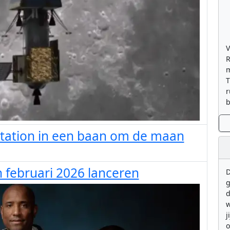
V
R
m
T
r
b
station in een baan om de maan
n februari 2026 lanceren
D
g
d
w
j