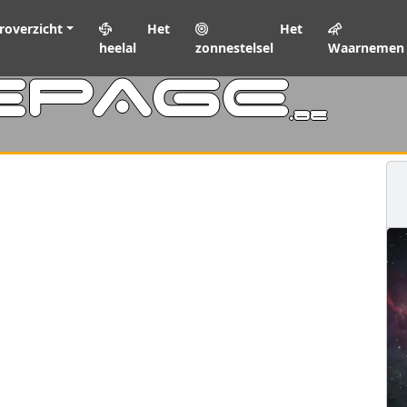
roverzicht
Het
Het
heelal
zonnestelsel
Waarnemen
EPAGE
.be