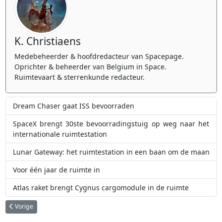
K. Christiaens
Medebeheerder & hoofdredacteur van Spacepage.
Oprichter & beheerder van Belgium in Space.
Ruimtevaart & sterrenkunde redacteur.
Dream Chaser gaat ISS bevoorraden
SpaceX brengt 30ste bevoorradingstuig op weg naar het
internationale ruimtestation
Lunar Gateway: het ruimtestation in een baan om de maan
Voor één jaar de ruimte in
Atlas raket brengt Cygnus cargomodule in de ruimte
Vorig artikel: NASA kiest drie bedrijven voor nieuwe maanlander
Vorige