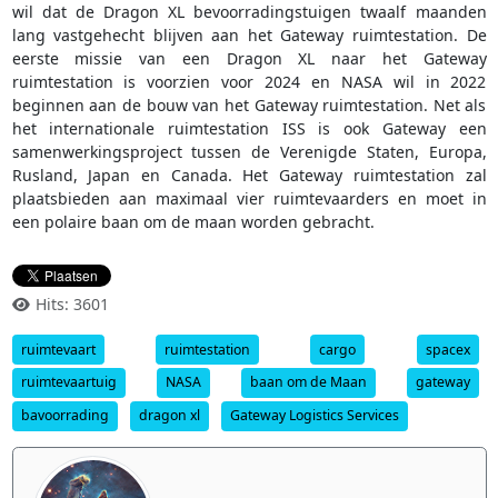
wil dat de Dragon XL bevoorradingstuigen twaalf maanden
lang vastgehecht blijven aan het Gateway ruimtestation. De
eerste missie van een Dragon XL naar het Gateway
ruimtestation is voorzien voor 2024 en NASA wil in 2022
beginnen aan de bouw van het Gateway ruimtestation. Net als
het internationale ruimtestation ISS is ook Gateway een
samenwerkingsproject tussen de Verenigde Staten, Europa,
Rusland, Japan en Canada. Het Gateway ruimtestation zal
plaatsbieden aan maximaal vier ruimtevaarders en moet in
een polaire baan om de maan worden gebracht.
Hits: 3601
ruimtevaart
ruimtestation
cargo
spacex
ruimtevaartuig
NASA
baan om de Maan
gateway
bavoorrading
dragon xl
Gateway Logistics Services