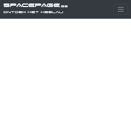
SPACEPAGE
.be
Ontdek het heelal!