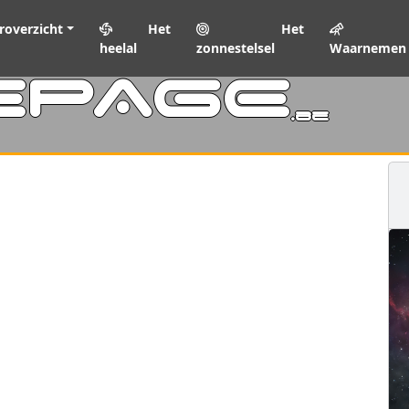
roverzicht
Het
Het
heelal
zonnestelsel
Waarnemen
EPAGE
.be