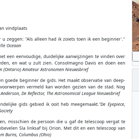
an vindplaats
u zeggen: "Als alleen had ik zoiets toen ik een beginner'."
ille Oceaan
met een eenvoudige, duidelijke aanwijzingen te vinden over
den, en wat u zult zien. Consolmagno Davis en doen een
on (Ontario) Amateur Astronomen Nieuwsbrief
an een goede beginner de gids. Het maakt observatie van deep-
e voorwerpen vermeld kan worden gezien van de stad. Nog
 Anderson, De Reflector, The Astronomical League Nieuwsbrief
iendelijke gids gebied ik ooit heb meegemaakt.
"De Eyepiece,
Society
en, misschien de persoon die u gaf de telescoop vergat te
evelen Sla linksaf bij Orion. Met dit en een telescoop van
om Burns, Columbus (Ohio)