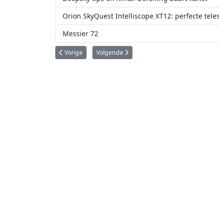
Orion SkyQuest Intelliscope XT12: perfecte te
Messier 72
Vorig artikel: Pocket Sky Atlas
Volgende artikel: De eerste mens op de ma
Vorige
Volgende