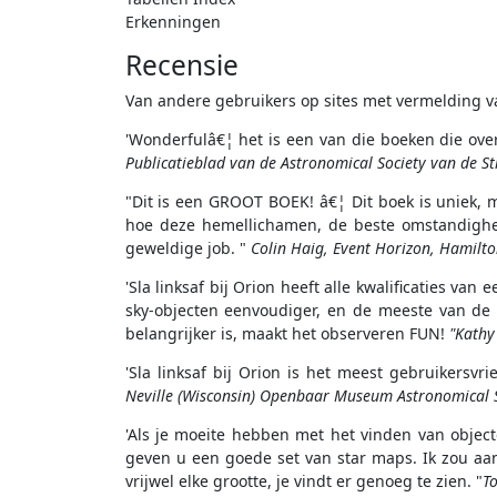
Erkenningen
Recensie
Van andere gebruikers op sites met vermelding v
'Wonderfulâ€¦ het is een van die boeken die over 
Publicatieblad van de Astronomical Society van de St
"Dit is een GROOT BOEK! â€¦ Dit boek is uniek, 
hoe deze hemellichamen, de beste omstandighe
geweldige job. "
Colin Haig, Event Horizon, Hamilt
'Sla linksaf bij Orion heeft alle kwalificaties v
sky-objecten eenvoudiger, en de meeste van d
belangrijker is, maakt het observeren FUN!
"Kathy
'Sla linksaf bij Orion is het meest gebruikersvr
Neville (Wisconsin) Openbaar Museum Astronomical 
'Als je moeite hebben met het vinden van object
geven u een goede set van star maps. Ik zou aanb
vrijwel elke grootte, je vindt er genoeg te zien. "
T