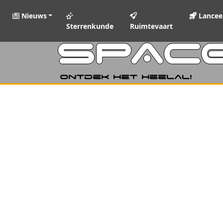
Nieuws
Lancee
Sterrenkunde
Ruimtevaart
SPAC
Ontdek het heelal!