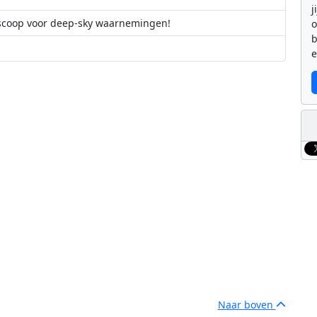
j
lescoop voor deep-sky waarnemingen!
b
e
an
Naar boven