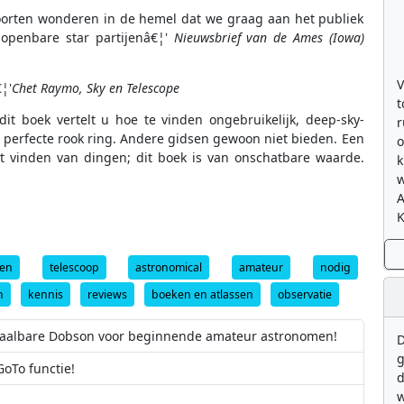
 soorten wonderen in de hemel dat we graag aan het publiek
openbare star partijenâ€¦'
Nieuwsbrief van de Ames (Iowa)
V
¦'
Chet Raymo, Sky en Telescope
t
 dit boek vertelt u hoe te vinden ongebruikelijk, deep-sky-
r
een perfecte rook ring. Andere gidsen gewoon niet bieden. Een
o
t vinden van dingen; dit boek is van onschatbare waarde.
k
w
K
men
telescoop
astronomical
amateur
nodig
n
kennis
reviews
boeken en atlassen
observatie
 betaalbare Dobson voor beginnende amateur astronomen!
D
g
oTo functie!
d
w