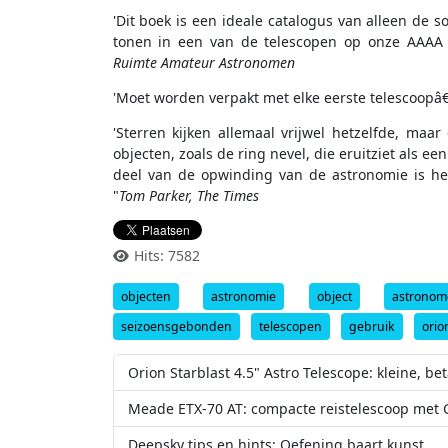
'Dit boek is een ideale catalogus van alleen de
tonen in een van de telescopen op onze AAAA 
Ruimte Amateur Astronomen
'Moet worden verpakt met elke eerste telescoopâ€
'Sterren kijken allemaal vrijwel hetzelfde, maar
objecten, zoals de ring nevel, die eruitziet als 
deel van de opwinding van de astronomie is he
"
Tom Parker, The Times
Hits: 7582
objecten
astronomie
object
astrono
seizoensgebonden
telescopen
gebruik
orio
Orion Starblast 4.5" Astro Telescope: kleine,
Meade ETX-70 AT: compacte reistelescoop met G
Deepsky tips en hints: Oefening baart kunst