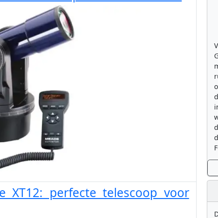
V
G
m
r
o
d
i
w
d
d
F
pe XT12: perfecte telescoop voor
D