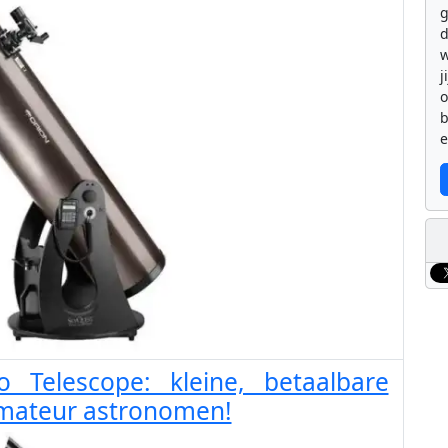
g
d
w
j
b
e
o Telescope: kleine, betaalbare
mateur astronomen!