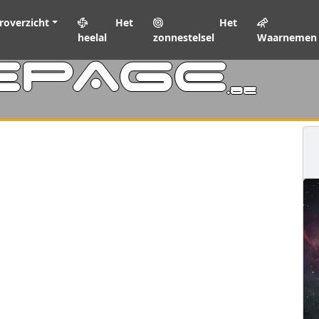
roverzicht
Het
Het
heelal
zonnestelsel
Waarnemen
EPAGE
.be