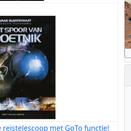
reistelescoop met GoTo functie!