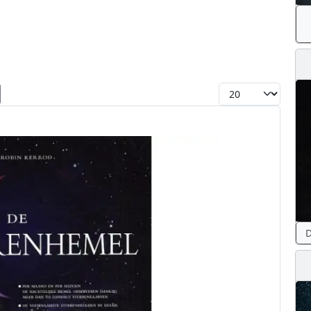
Toon #
D