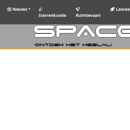
Nieuws
Lancee
Sterrenkunde
Ruimtevaart
SPAC
Ontdek het heelal!