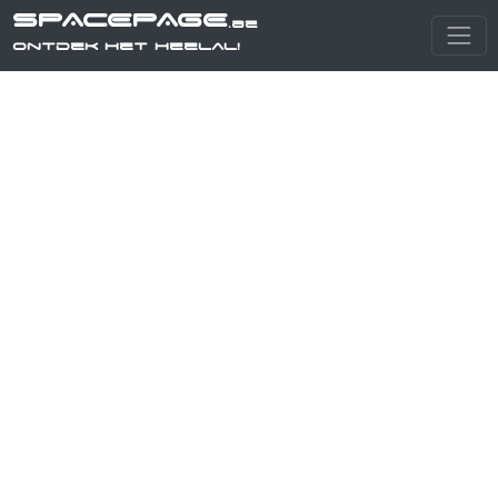
SPACEPAGE
.be
Ontdek het heelal!