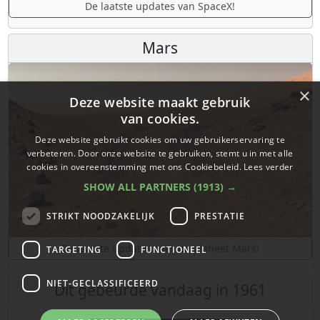
De laatste updates van SpaceX!
Mars
×
Deze website maakt gebruik
van cookies.
Deze website gebruikt cookies om uw gebruikerservaring te
verbeteren. Door onze website te gebruiken, stemt u in met alle
cookies in overeenstemming met ons Cookiebeleid.
Lees verder
SHOW ALL PARTNERS
(1913) →
STRIKT NOODZAKELIJK
PRESTATIE
De laatste updates over de planeet Mars!
TARGETING
FUNCTIONEEL
NIET-GECLASSIFICEERD
Dit gebeurde vandaag in 1961