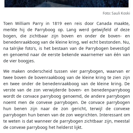
Foto: Sauli Koski
Toen William Parry in 1819 een reis door Canada maakte,
merkte hij de Parryboog op. Lang werd getwijfeld of deze
bogen, die zichtbaar zijn boven en onder de boven- en
benedenraakboog van de kleine kring, wel echt bestonden. Nu,
na talrijke foto's, is het bestaan van de Parrybogen bevestigd
en genoemd naar de eerste bekende waarnemer van één van
de vier boogjes.
We maken onderscheid tussen vier parrybogen, waarvan er
twee boven de bovenraakboog van de kleine kring te zien zijn
en twee onder de benedenraakboog van de kleine kring. De
verste van de zon verwijderde boven- en benedenparryboog
wordt de convace parryboog genoemd, de andere parrybogen
noemt men de convexe parrybogen. De convace parrybogen
hun benen zijn naar de zon gericht, terwijl de convexe
parrybogen hun benen van de zon wegrichten. Interessant om
te weten is dat wanneer de parrybogen zichtbaar zijn, meestal
de convexe parryboog het helderst lijkt.