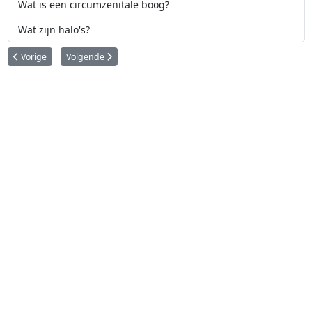
Wat is een circumzenitale boog?
Wat zijn halo's?
Vorig artikel: De schemering
Volgende artikel: Wat is de grote kring?
Vorige
Volgende