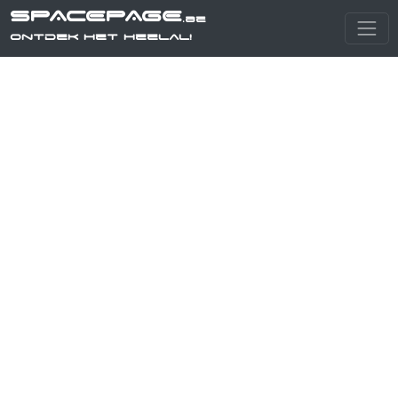
SPACEPAGE
.be
Ontdek het heelal!