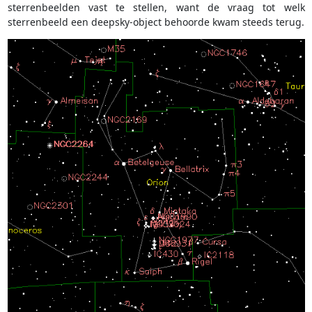
sterrenbeelden vast te stellen, want de vraag tot welk
sterrenbeeld een deepsky-object behoorde kwam steeds terug.