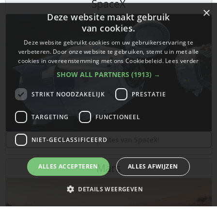
SpaceX
×
Deze website maakt gebruik
van cookies.
Deze website gebruikt cookies om uw gebruikerservaring te
verbeteren. Door onze website te gebruiken, stemt u in met alle
cookies in overeenstemming met ons Cookiebeleid.
Lees verder
SHOW ALL PARTNERS
(1913) →
STRIKT NOODZAKELIJK
PRESTATIE
TARGETING
FUNCTIONEEL
De laatste updates van SpaceX!
NIET-GECLASSIFICEERD
Mars
ALLES ACCEPTEREN
ALLES AFWIJZEN
DETAILS WEERGEVEN