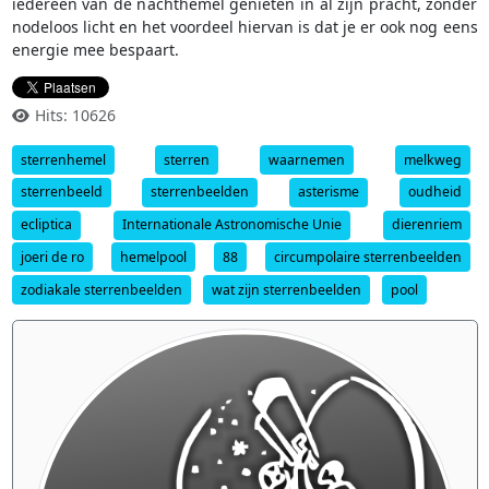
iedereen van de nachthemel genieten in al zijn pracht, zonder
nodeloos licht en het voordeel hiervan is dat je er ook nog eens
energie mee bespaart.
Hits: 10626
sterrenhemel
sterren
waarnemen
melkweg
sterrenbeeld
sterrenbeelden
asterisme
oudheid
ecliptica
Internationale Astronomische Unie
dierenriem
joeri de ro
hemelpool
88
circumpolaire sterrenbeelden
zodiakale sterrenbeelden
wat zijn sterrenbeelden
pool