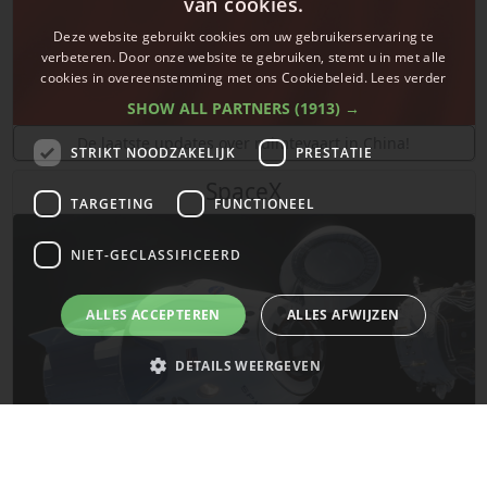
van cookies.
Deze website gebruikt cookies om uw gebruikerservaring te
verbeteren. Door onze website te gebruiken, stemt u in met alle
cookies in overeenstemming met ons Cookiebeleid.
Lees verder
SHOW ALL PARTNERS
(1913) →
De laatste updates over ruimtevaart in China!
STRIKT NOODZAKELIJK
PRESTATIE
SpaceX
TARGETING
FUNCTIONEEL
NIET-GECLASSIFICEERD
ALLES ACCEPTEREN
ALLES AFWIJZEN
DETAILS WEERGEVEN
Strikt noodzakelijk
Prestatie
Targeting
Functioneel
Niet-geclassificeerd