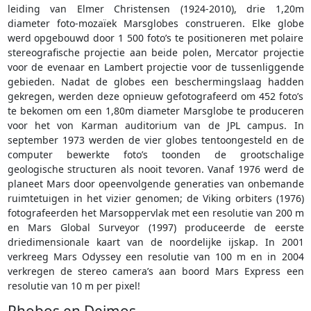
leiding van Elmer Christensen (1924-2010), drie 1,20m
diameter foto-mozaïek Marsglobes construeren. Elke globe
werd opgebouwd door 1 500 foto’s te positioneren met polaire
stereografische projectie aan beide polen, Mercator projectie
voor de evenaar en Lambert projectie voor de tussenliggende
gebieden. Nadat de globes een beschermingslaag hadden
gekregen, werden deze opnieuw gefotografeerd om 452 foto’s
te bekomen om een 1,80m diameter Marsglobe te produceren
voor het von Karman auditorium van de JPL campus. In
september 1973 werden de vier globes tentoongesteld en de
computer bewerkte foto’s toonden de grootschalige
geologische structuren als nooit tevoren. Vanaf 1976 werd de
planeet Mars door opeenvolgende generaties van onbemande
ruimtetuigen in het vizier genomen; de Viking orbiters (1976)
fotografeerden het Marsoppervlak met een resolutie van 200 m
en Mars Global Surveyor (1997) produceerde de eerste
driedimensionale kaart van de noordelijke ijskap. In 2001
verkreeg Mars Odyssey een resolutie van 100 m en in 2004
verkregen de stereo camera’s aan boord Mars Express een
resolutie van 10 m per pixel!
Phobos en Deimos