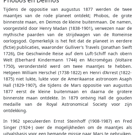
Tijdens de oppositie van augustus 1877 werden de twee
maantjes van de rode planeet ontdekt; Phobos, de grote
binnenste maan, en Deimos de kleine buitenmaan. De namen,
voorgesteld door Henry Madan (1838-1901), verwezen naar de
mythische paarden van de strijdwagen van de Romeinse
oorlogsgod. Opmerkelijk is het feit dat de planeet in eerdere
(fictie) publicaties, waaronder Gulliver’s Travels (Jonathan Swift
1726), Die Geschwinde Reise auf dem Luft-Schiff nach obern
Welt (Eberhard Kindermann 1744) en Micromégas (Voltaire
1750), verondersteld werd om twee maantjes te hebben.
Hetgeen William Herschel (1738-1822) en Henri d’Arrest (1822-
1875) niet lukte, lukte voor de Amerikaanse astronoom Asaph
Hall (1829-1907), die tijdens de Mars oppositie van augustus
1877 eerst de kleine buitenmaan en daarna de grotere
binnenste maan ontdekte. In 1879 ontving Hall de gouden
medaille van de Royal Astronomical Society voor zijn
ontdekking.
In 1962 speculeerden Ernst Steinhoff (1908-1987) en Fred
Singer (1924-) over de mogelijkheden om de maantjes als
uitvalsbasis voor een bemande missie naar Mars te gebruiken.