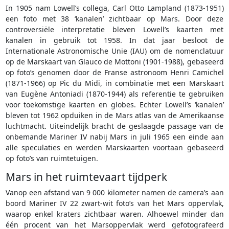
In 1905 nam Lowell’s collega, Carl Otto Lampland (1873-1951)
een foto met 38 ‘kanalen’ zichtbaar op Mars. Door deze
controversiële interpretatie bleven Lowell’s kaarten met
kanalen in gebruik tot 1958. In dat jaar besloot de
Internationale Astronomische Unie (IAU) om de nomenclatuur
op de Marskaart van Glauco de Mottoni (1901-1988), gebaseerd
op foto’s genomen door de Franse astronoom Henri Camichel
(1871-1966) op Pic du Midi, in combinatie met een Marskaart
van Eugène Antoniadi (1870-1944) als referentie te gebruiken
voor toekomstige kaarten en globes. Echter Lowell’s ‘kanalen’
bleven tot 1962 opduiken in de Mars atlas van de Amerikaanse
luchtmacht. Uiteindelijk bracht de geslaagde passage van de
onbemande Mariner IV nabij Mars in juli 1965 een einde aan
alle speculaties en werden Marskaarten voortaan gebaseerd
op foto’s van ruimtetuigen.
Mars in het ruimtevaart tijdperk
Vanop een afstand van 9 000 kilometer namen de camera’s aan
boord Mariner IV 22 zwart-wit foto’s van het Mars oppervlak,
waarop enkel kraters zichtbaar waren. Alhoewel minder dan
één procent van het Marsoppervlak werd gefotografeerd