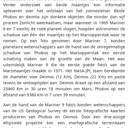
Verder onderzoek van beide maantjes kon informatie
opleveren over het ontstaan van het zonnestelsel. Beide
Phobos en deimos zijn donkere objecten die minder dan vijf
procent Zonlicht weerkaatsen, maar wanneer in 1969 Mariner
6 en 7 voorbij de rode planeet vlogen, hoopten astronomen de
schaduw van één der maantjes op het Marsoppervlak waar te
nemen. Op een foto genomen door Mariner 7, konden
planetaire wetenschappers aan de hand van de onregelmatige
schaduw van Phobos op het Marsoppervlak een eerste
schatting maken van de grootte van de Maan. Het was
uiteindelijk Mariner 9 die de eerste goede foto’s van de
Marsmaantjes maakte in 1971. Het NASA-JPL team berekende
de diameter voor Deimos (12 Km), Deimos (22 Km) en paste
tevens de omlooptijden aan: Deimos draait op een afstand van
23460 Km in 30 uren 18 minuten om Mars, Phobos op een
afstand van 9380 Km in 7 uren 39 minuten.
Aan de hand van de Mariner 9 foto’s konden wetenschappers
van de US Geological Survey de eerste fotografische kaarten
produceren van Phobos en Deimos. Door een drie-assige
ellipsoïde projectie kon een morfografische terreinkaart