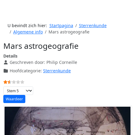
U bevindt zich hier:
Startpagina
Sterrenkunde
Algemene info
Mars astrogeografie
Mars astrogeografie
Details
Geschreven door:
Philip Corneille
Hoofdcategorie:
Sterrenkunde
Gebruikerswaardering:
1.5
/
5
Voeg waardering toe