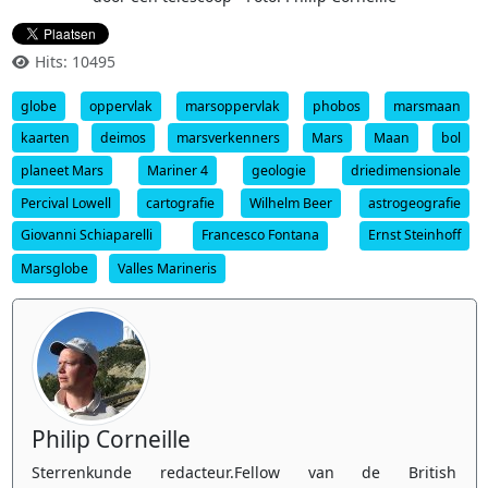
Hits: 10495
globe
oppervlak
marsoppervlak
phobos
marsmaan
kaarten
deimos
marsverkenners
Mars
Maan
bol
planeet Mars
Mariner 4
geologie
driedimensionale
Percival Lowell
cartografie
Wilhelm Beer
astrogeografie
Giovanni Schiaparelli
Francesco Fontana
Ernst Steinhoff
Marsglobe
Valles Marineris
Philip Corneille
Sterrenkunde redacteur.Fellow van de British