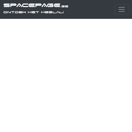
SPACEPAGE
.be
Ontdek het heelal!