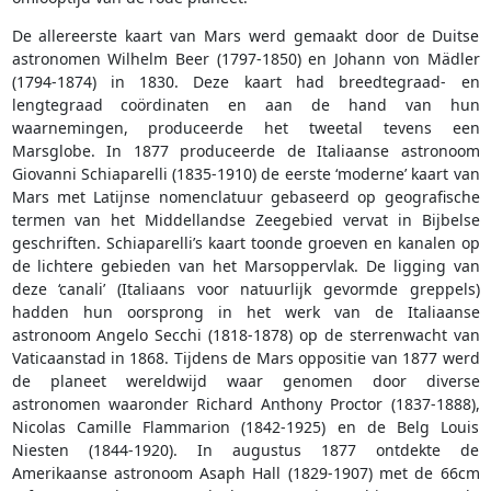
De allereerste kaart van Mars werd gemaakt door de Duitse
astronomen Wilhelm Beer (1797-1850) en Johann von Mädler
(1794-1874) in 1830. Deze kaart had breedtegraad- en
lengtegraad coördinaten en aan de hand van hun
waarnemingen, produceerde het tweetal tevens een
Marsglobe. In 1877 produceerde de Italiaanse astronoom
Giovanni Schiaparelli (1835-1910) de eerste ‘moderne’ kaart van
Mars met Latijnse nomenclatuur gebaseerd op geografische
termen van het Middellandse Zeegebied vervat in Bijbelse
geschriften. Schiaparelli’s kaart toonde groeven en kanalen op
de lichtere gebieden van het Marsoppervlak. De ligging van
deze ‘canali’ (Italiaans voor natuurlijk gevormde greppels)
hadden hun oorsprong in het werk van de Italiaanse
astronoom Angelo Secchi (1818-1878) op de sterrenwacht van
Vaticaanstad in 1868. Tijdens de Mars oppositie van 1877 werd
de planeet wereldwijd waar genomen door diverse
astronomen waaronder Richard Anthony Proctor (1837-1888),
Nicolas Camille Flammarion (1842-1925) en de Belg Louis
Niesten (1844-1920). In augustus 1877 ontdekte de
Amerikaanse astronoom Asaph Hall (1829-1907) met de 66cm