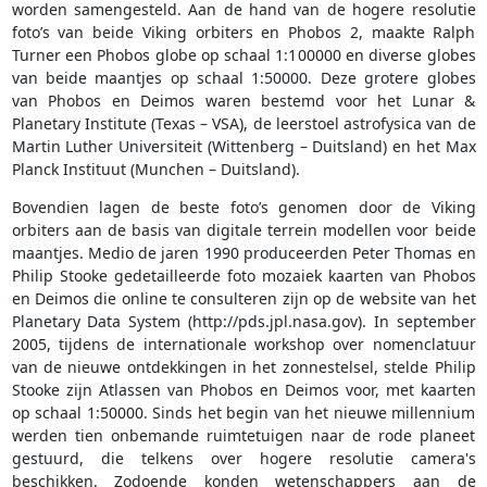
worden samengesteld. Aan de hand van de hogere resolutie
foto’s van beide Viking orbiters en Phobos 2, maakte Ralph
Turner een Phobos globe op schaal 1:100000 en diverse globes
van beide maantjes op schaal 1:50000. Deze grotere globes
van Phobos en Deimos waren bestemd voor het Lunar &
Planetary Institute (Texas – VSA), de leerstoel astrofysica van de
Martin Luther Universiteit (Wittenberg – Duitsland) en het Max
Planck Instituut (Munchen – Duitsland).
Bovendien lagen de beste foto’s genomen door de Viking
orbiters aan de basis van digitale terrein modellen voor beide
maantjes. Medio de jaren 1990 produceerden Peter Thomas en
Philip Stooke gedetailleerde foto mozaiek kaarten van Phobos
en Deimos die online te consulteren zijn op de website van het
Planetary Data System (http://pds.jpl.nasa.gov). In september
2005, tijdens de internationale workshop over nomenclatuur
van de nieuwe ontdekkingen in het zonnestelsel, stelde Philip
Stooke zijn Atlassen van Phobos en Deimos voor, met kaarten
op schaal 1:50000. Sinds het begin van het nieuwe millennium
werden tien onbemande ruimtetuigen naar de rode planeet
gestuurd, die telkens over hogere resolutie camera's
beschikken. Zodoende konden wetenschappers aan de