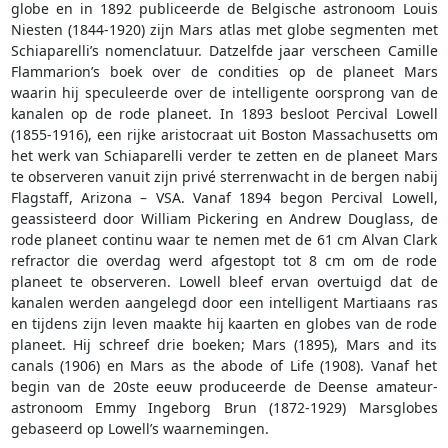
globe en in 1892 publiceerde de Belgische astronoom Louis
Niesten (1844-1920) zijn Mars atlas met globe segmenten met
Schiaparelli’s nomenclatuur. Datzelfde jaar verscheen Camille
Flammarion’s boek over de condities op de planeet Mars
waarin hij speculeerde over de intelligente oorsprong van de
kanalen op de rode planeet. In 1893 besloot Percival Lowell
(1855-1916), een rijke aristocraat uit Boston Massachusetts om
het werk van Schiaparelli verder te zetten en de planeet Mars
te observeren vanuit zijn privé sterrenwacht in de bergen nabij
Flagstaff, Arizona – VSA. Vanaf 1894 begon Percival Lowell,
geassisteerd door William Pickering en Andrew Douglass, de
rode planeet continu waar te nemen met de 61 cm Alvan Clark
refractor die overdag werd afgestopt tot 8 cm om de rode
planeet te observeren. Lowell bleef ervan overtuigd dat de
kanalen werden aangelegd door een intelligent Martiaans ras
en tijdens zijn leven maakte hij kaarten en globes van de rode
planeet. Hij schreef drie boeken; Mars (1895), Mars and its
canals (1906) en Mars as the abode of Life (1908). Vanaf het
begin van de 20ste eeuw produceerde de Deense amateur-
astronoom Emmy Ingeborg Brun (1872-1929) Marsglobes
gebaseerd op Lowell’s waarnemingen.