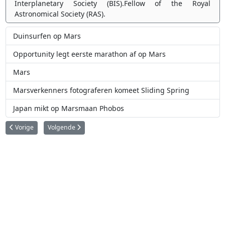
Interplanetary Society (BIS).Fellow of the Royal
Astronomical Society (RAS).
Duinsurfen op Mars
Opportunity legt eerste marathon af op Mars
Mars
Marsverkenners fotograferen komeet Sliding Spring
Japan mikt op Marsmaan Phobos
Vorig artikel: Vier eeuwen selenografie
Volgende artikel: Wil Tirion, de man achter vele sterrenkaarte
Vorige
Volgende