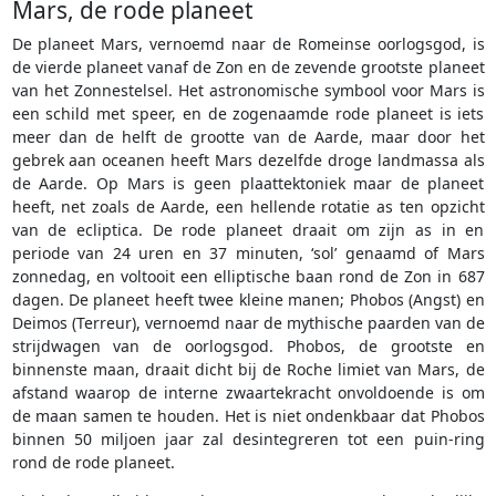
Mars, de rode planeet
De planeet Mars, vernoemd naar de Romeinse oorlogsgod, is
de vierde planeet vanaf de Zon en de zevende grootste planeet
van het Zonnestelsel. Het astronomische symbool voor Mars is
een schild met speer, en de zogenaamde rode planeet is iets
meer dan de helft de grootte van de Aarde, maar door het
gebrek aan oceanen heeft Mars dezelfde droge landmassa als
de Aarde. Op Mars is geen plaattektoniek maar de planeet
heeft, net zoals de Aarde, een hellende rotatie as ten opzicht
van de ecliptica. De rode planeet draait om zijn as in en
periode van 24 uren en 37 minuten, ‘sol’ genaamd of Mars
zonnedag, en voltooit een elliptische baan rond de Zon in 687
dagen. De planeet heeft twee kleine manen; Phobos (Angst) en
Deimos (Terreur), vernoemd naar de mythische paarden van de
strijdwagen van de oorlogsgod. Phobos, de grootste en
binnenste maan, draait dicht bij de Roche limiet van Mars, de
afstand waarop de interne zwaartekracht onvoldoende is om
de maan samen te houden. Het is niet ondenkbaar dat Phobos
binnen 50 miljoen jaar zal desintegreren tot een puin-ring
rond de rode planeet.