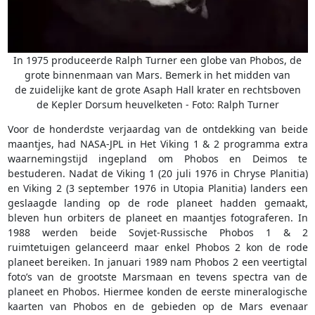
In 1975 produceerde Ralph Turner een globe van Phobos, de
grote binnenmaan van Mars. Bemerk in het midden van
de zuidelijke kant de grote Asaph Hall krater en rechtsboven
de Kepler Dorsum heuvelketen - Foto: Ralph Turner
Voor de honderdste verjaardag van de ontdekking van beide
maantjes, had NASA-JPL in Het Viking 1 & 2 programma extra
waarnemingstijd ingepland om Phobos en Deimos te
bestuderen. Nadat de Viking 1 (20 juli 1976 in Chryse Planitia)
en Viking 2 (3 september 1976 in Utopia Planitia) landers een
geslaagde landing op de rode planeet hadden gemaakt,
bleven hun orbiters de planeet en maantjes fotograferen. In
1988 werden beide Sovjet-Russische Phobos 1 & 2
ruimtetuigen gelanceerd maar enkel Phobos 2 kon de rode
planeet bereiken. In januari 1989 nam Phobos 2 een veertigtal
foto’s van de grootste Marsmaan en tevens spectra van de
planeet en Phobos. Hiermee konden de eerste mineralogische
kaarten van Phobos en de gebieden op de Mars evenaar