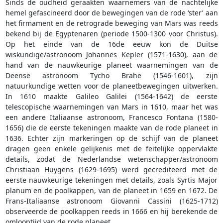
Sinds de oudheid geraakten waarnemers van de nachtelijke
hemel gefascineerd door de bewegingen van de rode ‘ster’ aan
het firmament en de retrograde beweging van Mars was reeds
bekend bij de Egyptenaren (periode 1500-1300 voor Christus).
Op het einde van de 16de eeuw kon de Duitse
wiskundige/astronoom Johannes Kepler (1571-1630), aan de
hand van de nauwkeurige planeet waarnemingen van de
Deense astronoom Tycho Brahe (1546-1601), zijn
natuurkundige wetten voor de planeetbewegingen uitwerken.
In 1610 maakte Galileo Galilei (1564-1642) de eerste
telescopische waarnemingen van Mars in 1610, maar het was
een andere Italiaanse astronoom, Francesco Fontana (1580-
1656) die de eerste tekeningen maakte van de rode planeet in
1636. Echter zijn markeringen op de schijf van de planeet
dragen geen enkele gelijkenis met de feitelijke oppervlakte
details, zodat de Nederlandse wetenschapper/astronoom
Christiaan Huygens (1629-1695) werd gecrediteerd met de
eerste nauwkeurige tekeningen met details, zoals Syrtis Major
planum en de poolkappen, van de planeet in 1659 en 1672. De
Frans-Italiaanse astronoom Giovanni Cassini (1625-1712)
observeerde de poolkappen reeds in 1666 en hij berekende de
omlooptijd van de rode planeet.