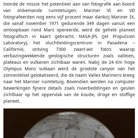
toonde de missie het potentieel aan van fotografie aan boord
van onbemande ruimtetuigen. Mariner VI en VII
fotografeerden nog eens vijf procent maar dankzij Mariner IX,
die vanaf november 1971 gedurende 349 dagen vanuit een
omloopbaan rond Mars opereerde, werd de gehele planeet
fotografisch in kaart gebracht. NASA-JPL (Jet Propulsion
Laboratory), het vluchtleidingscentrum in Pasadena –
Californië, ontving 7300 zwart-wit foto’s waarop
verbazingwekkende geologische structuren zoals valleien,
plateaus en vulkanen zichtbaar waren. Nabij de 24 Km hoge
Olympus Mons vulkaan werd de grootste canyon van het
zonnestelsel gelokaliseerd, die de naam Valles Marineris kreeg
naar het Mariner ruimtetuig. Bovendien werden na computer
bewerkingen fijnere details zoals rivierbeddingen en geulen
zichtbaar op het oppervlak van de koude, droge en stoffige
planeet.