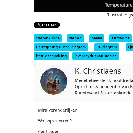
Illustratie: 
sterrenkunde
sterren
heelal
astrofysica
Hertzsprung-Russelldiagram
HR diagram
Ej
leeftijdsbepakling
levenscyclus van sterren
K. Christiaens
Medebeheerder & hoofdreda
Oprichter & beheerder van B
Ruimtevaart & sterrenkunde 
Mira-veranderlijken
Wat zijn sterren?
Cepheïden