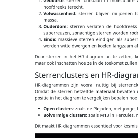
Geboorte:
sterren ontstaan in moleculaire
hoofdreeks terecht.
Volwassenheid:
sterren blijven miljoenen 
massa.
Ouderdom:
sterren verlaten de hoofdreeks
superreuzen, zonachtige sterren worden rod
Einde:
massieve sterren eindigen als supern
worden witte dwergen en koelen langzaam af
Door sterren in het HR-diagram uit te zetten, 
maar ook inschatten hoe ze in de toekomst zullen
Sterrenclusters en HR-diag
HR-diagrammen zijn vooral nuttig bij sterrencl
Omdat de sterren hetzelfde materiaal bevatten
positie in het diagram te vergelijken bepalen hoe 
Open clusters:
zoals de Plejaden, met jonge, 
Bolvormige clusters:
zoals M13 in Hercules, 
Dit maakt HR-diagrammen essentieel voor kosmisc