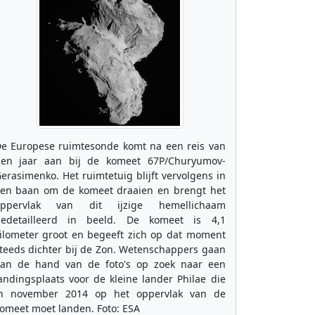
e Europese ruimtesonde komt na een reis van
ien jaar aan bij de komeet 67P/Churyumov-
erasimenko. Het ruimtetuig blijft vervolgens in
en baan om de komeet draaien en brengt het
oppervlak van dit ijzige hemellichaam
edetailleerd in beeld. De komeet is 4,1
ilometer groot en begeeft zich op dat moment
teeds dichter bij de Zon. Wetenschappers gaan
an de hand van de foto's op zoek naar een
andingsplaats voor de kleine lander Philae die
n november 2014 op het oppervlak van de
omeet moet landen. Foto: ESA