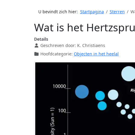
U bevindt zich hier:
Startpagina
Sterren
Wa
Wat is het Hertzspr
Details
Geschreven door:
K. Christiaens
Hoofdcategorie:
Objecten in het heelal