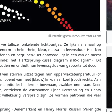
Illustratie: gstraub/Shutterstock.com
e talloze fonkelende lichtpuntjes. Ze lijken allemaal op
n enorm in helderheid, kleur, massa en levensduur. Hoe kan
rdenen en begrijpen? Het antwoord ligt in een van de meest
de: het Hertzsprung-Russelldiagram (HR-diagram). Dit
houden en onthult hun levenscyclus van geboorte tot dood.
d van sterren uitzet tegen hun oppervlaktetemperatuur (of
r, lopend van heet (blauw) links naar koel (rood) rechts. Aan
te magnitude: helderder bovenaan, zwakker onderaan. Door
en, ontdekten de astronomen Ejnar Hertzsprung en Henry
 willekeurig verspreid zijn. Ze vormen patronen die veel
prung (Denemarken) en Henry Norris Russell (Verenigde