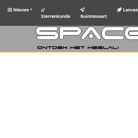
Nieuws
Lancee
Sterrenkunde
Ruimtevaart
SPAC
Ontdek het heelal!