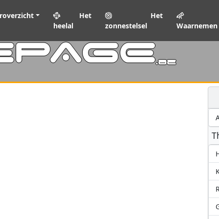
roverzicht
Het
Het
heelal
zonnestelsel
Waarnemen
EPAGE
.be
A
T
H
K
R