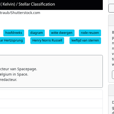
gstraub/Shutterstock.com
B
hoofdreeks
diagram
witte dwergen
rode reuzen
p
nar Hertzsprung
Henry Norris Russell
leeftijd van sterren
n
n
v
t
w
cteur van Spacepage.
elgium in Space.
redacteur.
D
g
d