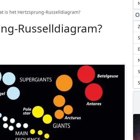
N
t is het Hertzsprung-Russelldiagram?
O
ung-Russelldiagram?
Z
S
N
S