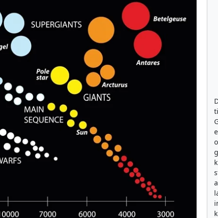
D
t
G
e
g
k
s
a
l
i
k