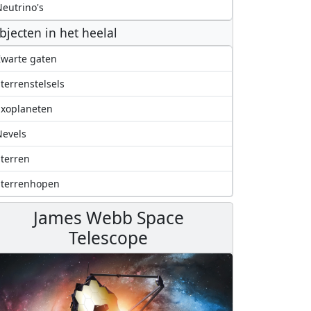
eutrino's
bjecten in het heelal
warte gaten
terrenstelsels
Exoplaneten
evels
terren
Sterrenhopen
James Webb Space
Telescope