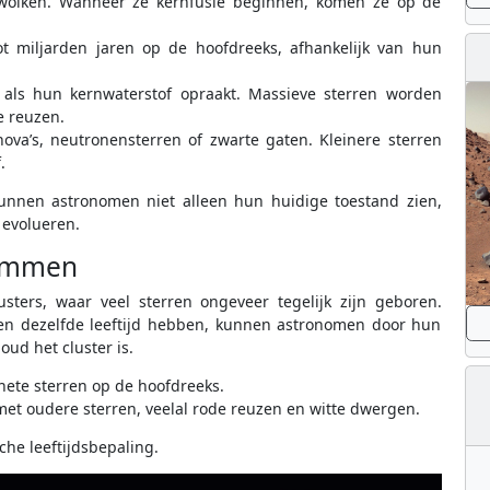
 wolken. Wanneer ze kernfusie beginnen, komen ze op de
tot miljarden jaren op de hoofdreeks, afhankelijk van hun
 als hun kernwaterstof opraakt. Massieve sterren worden
e reuzen.
ova’s, neutronensterren of zwarte gaten. Kleinere sterren
.
kunnen astronomen niet alleen hun huidige toestand zien,
 evolueren.
rammen
usters, waar veel sterren ongeveer tegelijk zijn geboren.
 en dezelfde leeftijd hebben, kunnen astronomen door hun
oud het cluster is.
hete sterren op de hoofdreeks.
met oudere sterren, veelal rode reuzen en witte dwergen.
he leeftijdsbepaling.