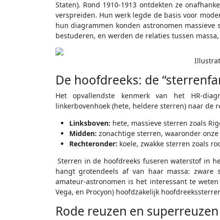
Staten). Rond 1910-1913 ontdekten ze onafhankeli
verspreiden. Hun werk legde de basis voor moder
hun diagrammen konden astronomen massieve ste
bestuderen, en werden de relaties tussen massa, 
Illustra
De hoofdreeks: de “sterrenfa
Het opvallendste kenmerk van het HR-diag
linkerbovenhoek (hete, heldere sterren) naar de r
Linksboven:
hete, massieve sterren zoals Rige
Midden:
zonachtige sterren, waaronder onze 
Rechteronder:
koele, zwakke sterren zoals r
Sterren in de hoofdreeks fuseren waterstof in he
hangt grotendeels af van haar massa: zware st
amateur-astronomen is het interessant te weten da
Vega, en Procyon) hoofdzakelijk hoofdreekssterren
Rode reuzen en superreuzen