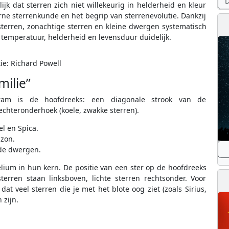
D
jk dat sterren zich niet willekeurig in helderheid en kleur
ne sterrenkunde en het begrip van sterrenevolutie. Dankzij
rren, zonachtige sterren en kleine dwergen systematisch
temperatuur, helderheid en levensduur duidelijk.
tie: Richard Powell
milie”
ram is de hoofdreeks: een diagonale strook van de
echteronderhoek (koele, zwakke sterren).
l en Spica.
zon.
ode dwergen.
lium in hun kern. De positie van een ster op de hoofdreeks
erren staan linksboven, lichte sterren rechtsonder. Voor
t veel sterren die je met het blote oog ziet (zoals Sirius,
 zijn.