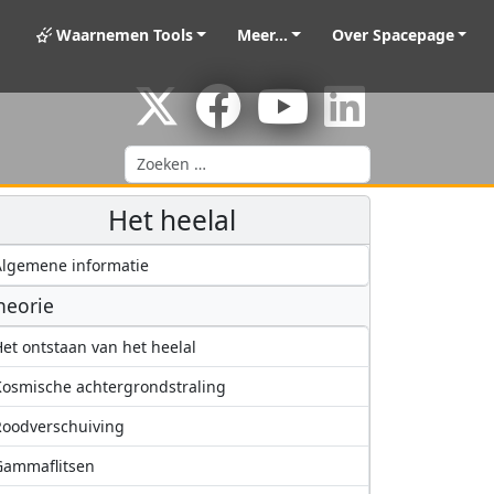
Waarnemen Tools
Meer...
Over Spacepage
Zoeken
Het heelal
lgemene informatie
heorie
et ontstaan van het heelal
osmische achtergrondstraling
oodverschuiving
Gammaflitsen