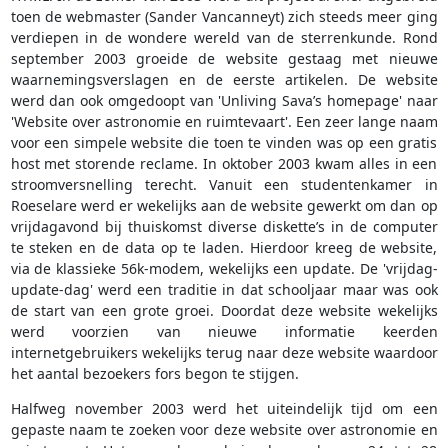
toen de webmaster (Sander Vancanneyt) zich steeds meer ging
verdiepen in de wondere wereld van de sterrenkunde. Rond
september 2003 groeide de website gestaag met nieuwe
waarnemingsverslagen en de eerste artikelen. De website
werd dan ook omgedoopt van 'Unliving Sava’s homepage' naar
'Website over astronomie en ruimtevaart'. Een zeer lange naam
voor een simpele website die toen te vinden was op een gratis
host met storende reclame. In oktober 2003 kwam alles in een
stroomversnelling terecht. Vanuit een studentenkamer in
Roeselare werd er wekelijks aan de website gewerkt om dan op
vrijdagavond bij thuiskomst diverse diskette’s in de computer
te steken en de data op te laden. Hierdoor kreeg de website,
via de klassieke 56k-modem, wekelijks een update. De 'vrijdag-
update-dag' werd een traditie in dat schooljaar maar was ook
de start van een grote groei. Doordat deze website wekelijks
werd voorzien van nieuwe informatie keerden
internetgebruikers wekelijks terug naar deze website waardoor
het aantal bezoekers fors begon te stijgen.
Halfweg november 2003 werd het uiteindelijk tijd om een
gepaste naam te zoeken voor deze website over astronomie en