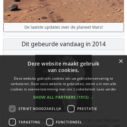
De laatste updates over de planeet Mars!
Dit gebeurde vandaag in 2014
×
Deze website maakt gebruik
van cookies.
Deze website gebruikt cookies om uw gebruikerservaring te
verbeteren. Door onze website te gebruiken, stemt u in met alle
cookies in overeenstemming met ons Cookiebeleid.
Lees verder
SHOW ALL PARTNERS
(1913) →
STRIKT NOODZAKELIJK
PRESTATIE
De Europese ruimtesonde komt na een reis van tien jaar
TARGETING
FUNCTIONEEL
aan bij de komeet 67P/Churyumov-Gerasimenko. Het