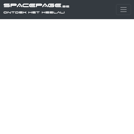
SPACEPAGE
.be
Ontdek het heelal!