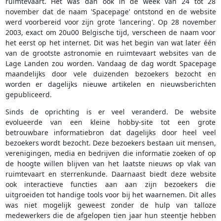
ruimtevaart. Het was dan ook in de week van 24 tot 28
november dat de naam 'Spacepage' ontstond en de website
werd voorbereid voor zijn grote 'lancering'. Op 28 november
2003, exact om 20u00 Belgische tijd, verscheen de naam voor
het eerst op het internet. Dit was het begin van wat later één
van de grootste astronomie en ruimtevaart websites van de
Lage Landen zou worden. Vandaag de dag wordt Spacepage
maandelijks door vele duizenden bezoekers bezocht en
worden er dagelijks nieuwe artikelen en nieuwsberichten
gepubliceerd.
Sinds de oprichting is er veel veranderd. De website
evolueerde van een kleine hobby-site tot een grote
betrouwbare informatiebron dat dagelijks door heel veel
bezoekers wordt bezocht. Deze bezoekers bestaan uit mensen,
verenigingen, media en bedrijven die informatie zoeken of op
de hoogte willen blijven van het laatste nieuws op vlak van
ruimtevaart en sterrenkunde. Daarnaast biedt deze website
ook interactieve functies aan aan zijn bezoekers die
uitgroeiden tot handige tools voor bij het waarnemen. Dit alles
was niet mogelijk geweest zonder de hulp van talloze
medewerkers die de afgelopen tien jaar hun steentje hebben