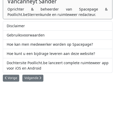
Vancanneyt Sander
Oprichter & beheerder van Spacepage &
Poollicht.beSterrenkunde en ruimteweer redacteur.
Disclaimer
Gebruiksvoorwaarden
Hoe kan men medewerker worden op Spacepage?
Hoe kunt u een bijdrage leveren aan deze website?
Dochtersite Poollicht.be lanceert complete ruimteweer app
voor iOS en Android
Vorig artikel: Poollicht, Astronomie, Sterrenkunde, Starnights, et cetera,
Volgende artikel: Hoe kunt u een bijdrage leveren aan deze 
Vorige
Volgende