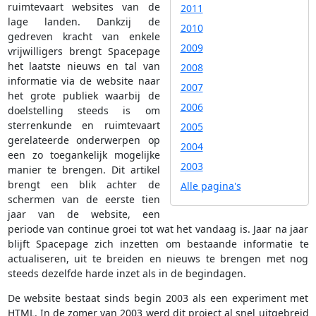
ruimtevaart websites van de
2011
lage landen. Dankzij de
2010
gedreven kracht van enkele
2009
vrijwilligers brengt Spacepage
het laatste nieuws en tal van
2008
informatie via de website naar
2007
het grote publiek waarbij de
2006
doelstelling steeds is om
sterrenkunde en ruimtevaart
2005
gerelateerde onderwerpen op
2004
een zo toegankelijk mogelijke
2003
manier te brengen. Dit artikel
brengt een blik achter de
Alle pagina's
schermen van de eerste tien
jaar van de website, een
periode van continue groei tot wat het vandaag is. Jaar na jaar
blijft Spacepage zich inzetten om bestaande informatie te
actualiseren, uit te breiden en nieuws te brengen met nog
steeds dezelfde harde inzet als in de begindagen.
De website bestaat sinds begin 2003 als een experiment met
HTML. In de zomer van 2003 werd dit project al snel uitgebreid