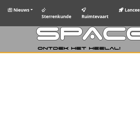
Nieuws
Lancee
Sterrenkunde
Ruimtevaart
SPAC
Ontdek het heelal!