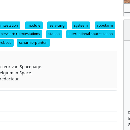
imtestation
module
servicing
systeem
robotarm
mtevaart: ruimtestations
station
international space station
robotic
scharnierpunten
cteur van Spacepage.
elgium in Space.
redacteur.
D
t
G