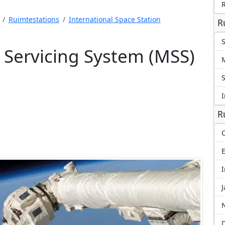
Ruimtestations
International Space Station
R
S
 Servicing System (MSS)
S
I
R
C
I
J
N
D