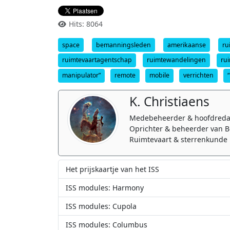
Hits: 8064
space
bemanningsleden
amerikaanse
ru
ruimtevaartagentschap
ruimtewandelingen
rui
manipulator”
remote
mobile
verrichten
“
K. Christiaens
Medebeheerder & hoofdreda
Oprichter & beheerder van B
Ruimtevaart & sterrenkunde 
Het prijskaartje van het ISS
ISS modules: Harmony
ISS modules: Cupola
ISS modules: Columbus