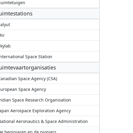
Ruimtetuigen
uimtestations
alyut
Mir
kylab
nternational Space Station
uimtevaartorganisaties
anadian Space Agency (CSA)
European Space Agency
ndian Space Research Organisation
apan Aerospace Exploration Agency
ational Aeronautics & Space Administration
e beginjaren en de pioniers