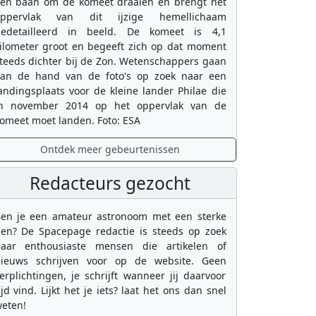
en baan om de komeet draaien en brengt het
oppervlak van dit ijzige hemellichaam
edetailleerd in beeld. De komeet is 4,1
ilometer groot en begeeft zich op dat moment
teeds dichter bij de Zon. Wetenschappers gaan
an de hand van de foto's op zoek naar een
andingsplaats voor de kleine lander Philae die
n november 2014 op het oppervlak van de
omeet moet landen. Foto: ESA
Ontdek meer gebeurtenissen
Redacteurs gezocht
en je een amateur astronoom met een sterke
en? De Spacepage redactie is steeds op zoek
aar enthousiaste mensen die artikelen of
ieuws schrijven voor op de website. Geen
erplichtingen, je schrijft wanneer jij daarvoor
ijd vind. Lijkt het je iets? laat het ons dan snel
eten!