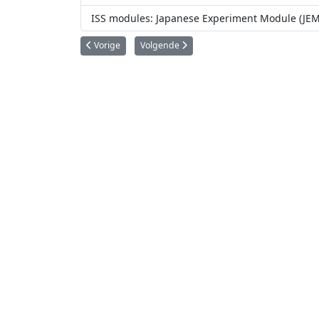
ISS modules: Japanese Experiment Module (JEM
Vorig artikel: ISS modules: Pirs
Volgende artikel: ISS modules: Multi-Purpo
Vorige
Volgende