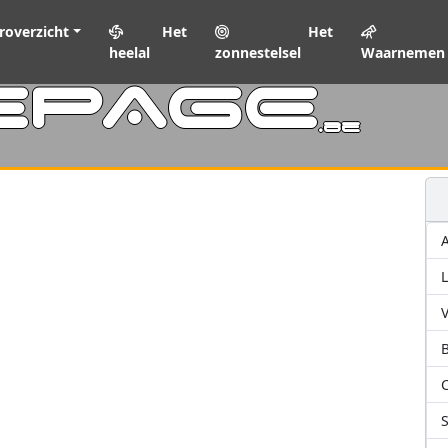
roverzicht
Het
Het
heelal
zonnestelsel
Waarnemen
EPAGE
.be
L
V
C
S