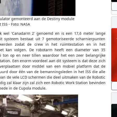
ulator gemonteerd aan de Destiny module
t ISS - Foto: NASA
k wel 'Canadarm 2' genoemd en is een 17,6 meter lange
it systeem bestaat uit 7 gemotoriseerde scharnierpunten
werden zodat de crew in het ruimtestation en in het
oet kan volgen. De robotarm heeft een diameter van 35
6 ton op en neer tillen waardoor het een zeer belangrijke
tation. Een enorm voordeel aan dit systeem is dat deze zich
 verplaatsen door middel van een mobiel platform dat de
tuurd door één van de bemanningsleden in het ISS die alle
an de vele LCD schermen die deel uitmaken van de Robotic
dig zal klaar zijn zal zich een Robotic Work Station bevinden
eede in de Cupola module.