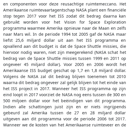
en componenten voor deze reusachtige ruimtemeccano. Het
Amerikaanse ruimtevaartagentschap NASA plant een financiële
stop tegen 2017 voor het ISS zodat dit bedrag daarna kan
gebruikt worden voor het Vision for Space Exploration
programma waarmee Amerika opnieuw naar de Maan en zelfs
naar Mars wil. In de periode 1994 tot 2005 gaf de NASA maar
liefst 25,6 miljard dollar uit aan het ISS programma en
opvallend aan dit budget is dat de Space Shuttle missies, die
hiervoor nodig waren, niet zijn meegerekend (NASA schat het
bedrag van de Space Shuttle missies tussen 1999 en 2011 op
ongeveer 45 miljard dollar). Voor 2005 en 2006 wordt het
Amerikaanse ISS budget geschat op 1,7 en 1,8 miljard dollar.
Volgens de NASA zal dit bedrag blijven toenemen tot 2010
waarna dit bedrag ongeveer zal gelijk blijven tot het einde van
het ISS project in 2017. Wanneer het ISS programma op zijn
eind loopt in 2017 voorziet de NASA nog eens tussen de 300 en
500 miljoen dollar voor het beëindigen van dit programma.
Indien alle schattingen juist zijn en er niets ingrijpends
gebeurd zal Amerika tussen de 27 en 28 miljard dollar
uitgeven aan dit programma voor de periode 2006 tot 2017.
Wanneer we de kosten van het Amerikaanse ruimteveer en de