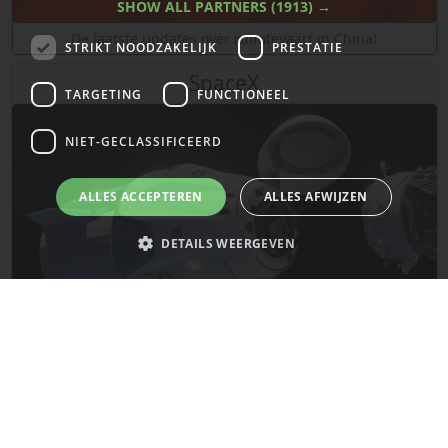
SHOW ALL PARTNERS
(1913) →
De laatste updates over ruimtevaart in China!
STRIKT NOODZAKELIJK
PRESTATIE
SpaceX
TARGETING
FUNCTIONEEL
NIET-GECLASSIFICEERD
ALLES ACCEPTEREN
ALLES AFWIJZEN
DETAILS WEERGEVEN
Strikt noodzakelijk
Prestatie
Targeting
Functioneel
Niet-geclassificeerd
De laatste updates van SpaceX!
Strikt noodzakelijke cookies maken de kernfunctionaliteiten van de
website mogelijk, zoals gebruikersaanmelding en accountbeheer. De
Mars
website kan niet goed worden gebruikt zonder de strikt noodzakelijke
cookies.