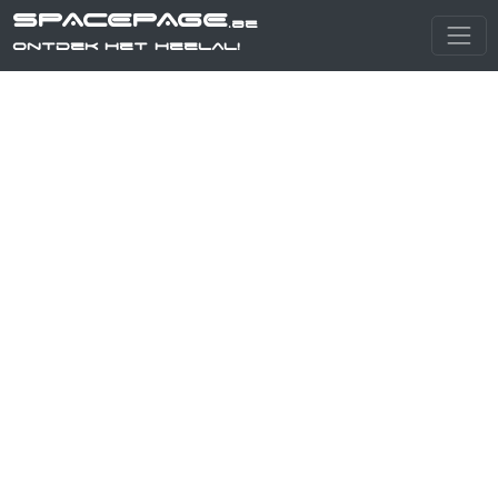
SPACEPAGE
.be
Ontdek het heelal!