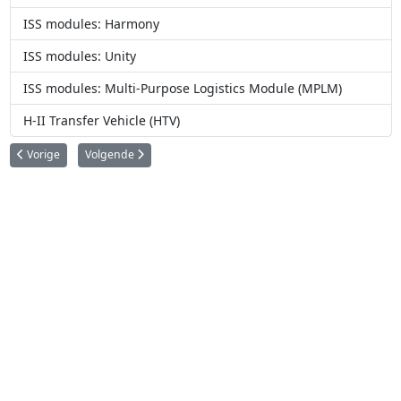
ISS modules: Harmony
ISS modules: Unity
ISS modules: Multi-Purpose Logistics Module (MPLM)
H-II Transfer Vehicle (HTV)
Vorig artikel: ISS modules: Cupola
Volgende artikel: ISS modules: Columbus
Vorige
Volgende