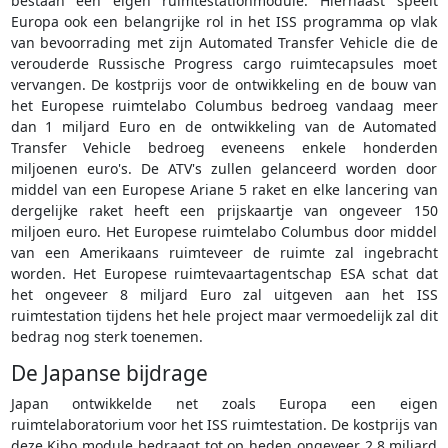
bestaan een eigen ruimtestationmodule. Hiernaast speelt
Europa ook een belangrijke rol in het ISS programma op vlak
van bevoorrading met zijn Automated Transfer Vehicle die de
verouderde Russische Progress cargo ruimtecapsules moet
vervangen. De kostprijs voor de ontwikkeling en de bouw van
het Europese ruimtelabo Columbus bedroeg vandaag meer
dan 1 miljard Euro en de ontwikkeling van de Automated
Transfer Vehicle bedroeg eveneens enkele honderden
miljoenen euro's. De ATV's zullen gelanceerd worden door
middel van een Europese Ariane 5 raket en elke lancering van
dergelijke raket heeft een prijskaartje van ongeveer 150
miljoen euro. Het Europese ruimtelabo Columbus door middel
van een Amerikaans ruimteveer de ruimte zal ingebracht
worden. Het Europese ruimtevaartagentschap ESA schat dat
het ongeveer 8 miljard Euro zal uitgeven aan het ISS
ruimtestation tijdens het hele project maar vermoedelijk zal dit
bedrag nog sterk toenemen.
De Japanse bijdrage
Japan ontwikkelde net zoals Europa een eigen
ruimtelaboratorium voor het ISS ruimtestation. De kostprijs van
deze Kibo module bedraagt tot op heden ongeveer 2,8 miljard