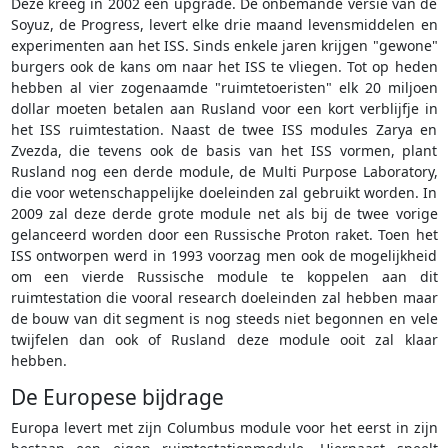
Deze kreeg in 2002 een upgrade. De onbemande versie van de
Soyuz, de Progress, levert elke drie maand levensmiddelen en
experimenten aan het ISS. Sinds enkele jaren krijgen "gewone"
burgers ook de kans om naar het ISS te vliegen. Tot op heden
hebben al vier zogenaamde "ruimtetoeristen" elk 20 miljoen
dollar moeten betalen aan Rusland voor een kort verblijfje in
het ISS ruimtestation. Naast de twee ISS modules Zarya en
Zvezda, die tevens ook de basis van het ISS vormen, plant
Rusland nog een derde module, de Multi Purpose Laboratory,
die voor wetenschappelijke doeleinden zal gebruikt worden. In
2009 zal deze derde grote module net als bij de twee vorige
gelanceerd worden door een Russische Proton raket. Toen het
ISS ontworpen werd in 1993 voorzag men ook de mogelijkheid
om een vierde Russische module te koppelen aan dit
ruimtestation die vooral research doeleinden zal hebben maar
de bouw van dit segment is nog steeds niet begonnen en vele
twijfelen dan ook of Rusland deze module ooit zal klaar
hebben.
De Europese bijdrage
Europa levert met zijn Columbus module voor het eerst in zijn