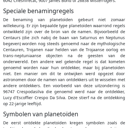
6042 Cheshirecat, 9007 James Bond of 26858 Misterrogers.
Speciale benamingregels
De benaming van planetoïden gebeurt niet zomaar
willekeurig. Er zijn bepaalde type planetoïden waarrond regels
ontwikkeld zijn over de bron van de namen. Bijvoorbeeld de
Centaurs (die zich nabij de baan van Saturnus en Neptunus
begeven) worden nog steeds genoemd naar de mythologische
Centauren, Trojanen naar helden van de Trojaanse oorlog en
trans-neptuniaanse objecten na de geesten van de
onderwereld. Een andere wel gekende regel is dat kometen
genoemd worden naar hun ontdekker, maar bij planetoïden
niet. Een manier om dit te ontwijken werd opgezet door
astronomen door de namen van ontdekkers uit te wisselen met
andere ontdekkers. Een voorbeeld van deze uitzondering is
96747 Crespodasilva die genoemd werd naar de ontdekker,
Lucy d'Escoffier Crespo Da Silva. Deze stierf na de ontdekking
op 22-jarige leeftijd.
Symbolen van planetoïden
De eerst ontdekte planetoïden kregen symbolen zoals de