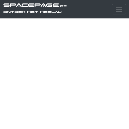
SPACEPAGE
.be
Ontdek het heelal!