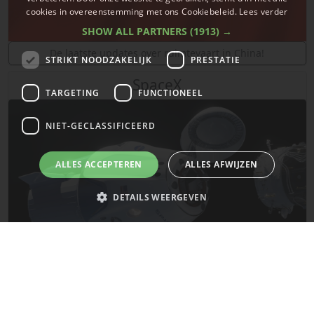
cookies in overeenstemming met ons Cookiebeleid.
Lees verder
SHOW ALL PARTNERS
(1913) →
De laatste updates over ruimtevaart in China!
STRIKT NOODZAKELIJK
PRESTATIE
SpaceX
TARGETING
FUNCTIONEEL
NIET-GECLASSIFICEERD
ALLES ACCEPTEREN
ALLES AFWIJZEN
DETAILS WEERGEVEN
Strikt noodzakelijk
Prestatie
Targeting
Functioneel
Niet-geclassificeerd
De laatste updates van SpaceX!
Strikt noodzakelijke cookies maken de kernfunctionaliteiten van de
website mogelijk, zoals gebruikersaanmelding en accountbeheer. De