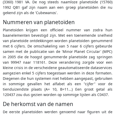
(3360) 1981 VA. De nog steeds naamloze planetoïde (15760)
1992 QB1 gaf zijn naam aan een groep planetoïden die nu
gekend zijn als de 'Cubewanos'.
Nummeren van planetoïden
Planetoïden krijgen een officieel nummer van zodra hun
baanelementen bevestigd zijn. Met een toenemende snelheid
van planetoïde ontdekkingen worden planetoïden genummerd
met 6 cijfers. De omschakeling van 5 naar 6 cijfers gebeurde
samen met de publicatie van de 'Minor Planet Circular' (MPC)
in 2005 die de hoogst genummerde planetoïde zag springen
van 99947 naar 118161. Deze verandering zorgde voor een
kleine crisis in de verscheidene geautomatiseerde dataservices
aangezien enkel 5 cijfers toegestaan werden in deze formaten.
Diegenen die hun systemen niet hebben aangepast, gebruiken
in sommige gevallen het alfabet als een "cijfer" voor de
tienduizendste plaats (A= 10, B=11...) Een groot getal als
120437 zou dus gezien worden op sommige lijsten als C0437.
De herkomst van de namen
De eerste planetoïden werden genoemd naar figuren uit de