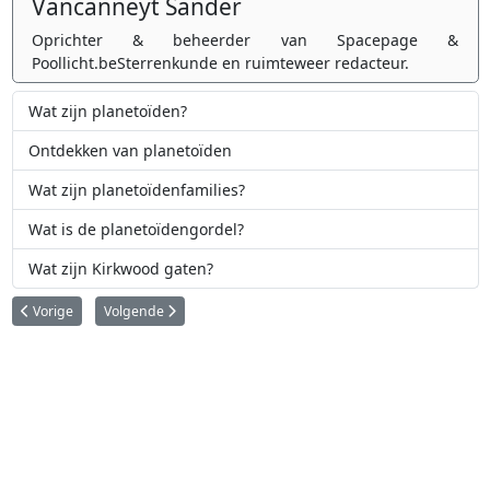
Vancanneyt Sander
Oprichter & beheerder van Spacepage &
Poollicht.beSterrenkunde en ruimteweer redacteur.
Wat zijn planetoïden?
Ontdekken van planetoïden
Wat zijn planetoïdenfamilies?
Wat is de planetoïdengordel?
Wat zijn Kirkwood gaten?
Vorig artikel: Ontdekken van planetoïden
Volgende artikel: Planetoïdengroepen
Vorige
Volgende