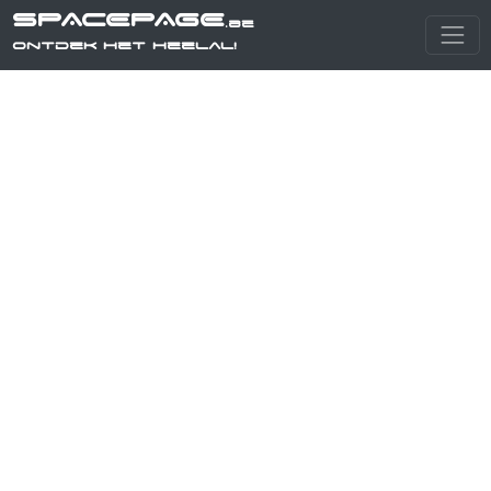
SPACEPAGE
.be
Ontdek het heelal!