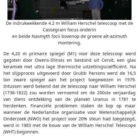
De indrukwekkende 4.2 m William Herschel telescoop met de
Cassegrain focus onderin
en beide Nasmyth focii bovenop de groene alt-azimuth
montering.
De 4,20 m primaire spiegel (M1) voor deze telescoop werd
gegoten door Owens-Illinois en bestond uit Cervit, een glas
keramiek met ultra lage thermische uitzettingscoëfficiënt. Na
het slijpproces uitgevoerd door Grubb Parsons werd de 16,5
ton zware spiegel aan het project toegewezen in 1979.
Intussen werd bekend dat de telescoop naar William Herschel
(1738-1822) zou worden vernoemd om de 200ste verjaardag
van diens ontdekking van de planeet Uranus in 1781 te
herdenken. Financiële problemen staken de kop op maar
wanneer de Nederlandse organisatie voor Wetenschappelijk
Onderzoek (NWO) het project voor 20% steun had toegezegd,
werd in 1983 met de bouw van de William Herschel Telescope
(WHT) begonnen.