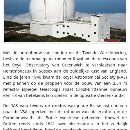
Met de heropbouw van Londen na de Tweede Wereldoorlog,
besliste de toenmalige Astronomer Royal om de telescopen van
het Royal Observatory van Greenwich te verplaatsen naar
Herstmonceux in Sussex aan de zuidelijke kust van England.
Eind de jaren 1940 kwam de Royal Astronomical Society (RAS)
met plannen op de proppen voor de bouw van een 2,54 m
reflector (spiegel telescoop) zodat Groot-Brittannië opnieuw
een rol van betekenis kon spelen in de optische sterrenkunde.
De RAS wou tevens de exodus van jonge Britse astronomen
naar de VSA inperken met de uitbouw van observatoria in de
Commonwealth, de Britse overzeese gebieden. Hoewel de
Britten reeds sinds 1821 over observatoria in het zuidelijk
halfrond beschikten, bleef de noodzaak bestaan aan een grote