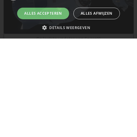
ALLES ACCEPTEREN
ALLES AFWIJZEN
DETAILS WEERGEVEN
De laatste updates van SpaceX!
Strikt noodzakelijk
Prestatie
Targeting
Functioneel
Mars
Niet-geclassificeerd
Strikt noodzakelijke cookies maken de kernfunctionaliteiten van de
website mogelijk, zoals gebruikersaanmelding en accountbeheer. De
website kan niet goed worden gebruikt zonder de strikt noodzakelijke
cookies.
Naam
Provider
/
Domein
Vervaldatum
__cf_bm
29 minuten
Cloudflare Inc.
58 seconden
.x.com