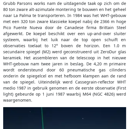
Grubb Parsons works nam de uitdagende taak op zich om de
80 ton zware alt-azimutale montering te bouwen en het geheel
naar La Palma te transporteren. In 1984 was het WHT-gebouw
met een 320 ton zware klassieke koepel nabij de 2366 m hoge
Pico Fuente Nueva door de Canadese firma Brittain Steel
afgewerkt. De koepel beschikt over een up-and-over sluiter
systeem, waarbij het luik naar de top open schuift en
observaties toelaat to 12° boven de horizon. Een 1.0 m
secundaire spiegel (M2) werd geconstrueerd uit ZeroDur glas
keramiek. Het assembleren van de telescoop in het nieuwe
WHT-gebouw nam twee jaren in beslag. De 4,20 m primaire
wordt ondersteund door 60 pneumatische gas cilinders
onderin de spiegelcel en met hefboom klampen aan de rand
van de spiegel. Uiteindelijk werd Cassegrain-reflector WHT
medio 1987 in gebruik genomen en de eerste observatie (First
light) gebeurde op 1 juni 1987 waarbij M64 (NGC 4826) werd
waargenomen.