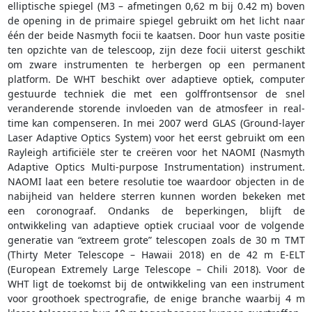
elliptische spiegel (M3 – afmetingen 0,62 m bij 0.42 m) boven
de opening in de primaire spiegel gebruikt om het licht naar
één der beide Nasmyth focii te kaatsen. Door hun vaste positie
ten opzichte van de telescoop, zijn deze focii uiterst geschikt
om zware instrumenten te herbergen op een permanent
platform. De WHT beschikt over adaptieve optiek, computer
gestuurde techniek die met een golffrontsensor de snel
veranderende storende invloeden van de atmosfeer in real-
time kan compenseren. In mei 2007 werd GLAS (Ground-layer
Laser Adaptive Optics System) voor het eerst gebruikt om een
Rayleigh artificiële ster te creëren voor het NAOMI (Nasmyth
Adaptive Optics Multi-purpose Instrumentation) instrument.
NAOMI laat een betere resolutie toe waardoor objecten in de
nabijheid van heldere sterren kunnen worden bekeken met
een coronograaf. Ondanks de beperkingen, blijft de
ontwikkeling van adaptieve optiek cruciaal voor de volgende
generatie van “extreem grote” telescopen zoals de 30 m TMT
(Thirty Meter Telescope – Hawaii 2018) en de 42 m E-ELT
(European Extremely Large Telescope – Chili 2018). Voor de
WHT ligt de toekomst bij de ontwikkeling van een instrument
voor groothoek spectrografie, de enige branche waarbij 4 m