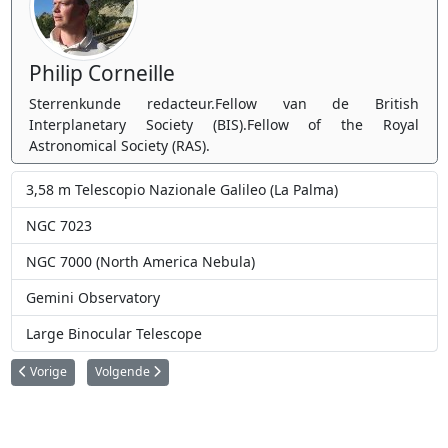
Philip Corneille
Sterrenkunde redacteur.Fellow van de British
Interplanetary Society (BIS).Fellow of the Royal
Astronomical Society (RAS).
3,58 m Telescopio Nazionale Galileo (La Palma)
NGC 7023
NGC 7000 (North America Nebula)
Gemini Observatory
Large Binocular Telescope
Vorig artikel: Great Melbourne Telescope (Australië)
Volgende artikel: WASP-N: Wide Angle Search for Planets - No
Vorige
Volgende