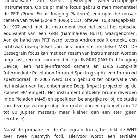
rationalisatie van steeds gevoeliger wetenschappelijke
instrumenten. Op de primaire focus gebruikt men momenteel
de PFIP (Prime Focus Imaging Platform), een optische mosaic
camera van twee (2048 X 4096) CCDs, oftewel 16,8 Megapixels.
In 1997 werd met dit instrument voor het eerst het optische
equivalent van een GRB (Gamma-Ray Burst) waargenomen.
Aan de hand van PFIP werd tevens Andromeda X ontdekt, een
lichtzwak dwergstelsel van ons buur sterrenstelsel M31. De
Cassegrain focus kan met een resem van instrumenten worden
uitgerust; recente voorbeelden zijn INGRID (ING Red Imaging
Device), een nabije-Infrarood camera en LIRIS (Long-slit
Intermediate Resolution Infrared Spectrograph), een Infrarood
spectrograaf. In 2005 werd LIRIS gebruikt ter observatie van
het inslaan van het onbemande Deep Impact projectiel op de
komeet 9P/Tempel1. Het instrument ontdekte bruine dwergen
in de Pleiaden (M45) en speelt een belangrijke rol bij de studie
van deze gasvormige objecten groter dan een planeet (van 12
tot 80 Jupiter massa’s) maar kleiner dan een ster (geen
kernfusie).
Naast de primaire en de Cassegrain focus, beschikt de WHT
over twee Nasmyth focii. Hiervoor wordt een tertiaire