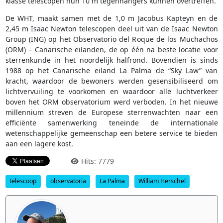
klasse telescopen hun 10 m tegenhangers kunnen overtreffen.
De WHT, maakt samen met de 1,0 m Jacobus Kapteyn en de
2,45 m Isaac Newton telescopen deel uit van de Isaac Newton
Group (ING) op het Observatorio del Roque de los Muchachos
(ORM) – Canarische eilanden, de op één na beste locatie voor
sterrenkunde in het noordelijk halfrond. Bovendien is sinds
1988 op het Canarische eiland La Palma de “Sky Law” van
kracht, waardoor de bewoners werden gesensibiliseerd om
lichtvervuiling te voorkomen en waardoor alle luchtverkeer
boven het ORM observatorium werd verboden. In het nieuwe
millennium streven de Europese sterrenwachten naar een
efficiënte samenwerking teneinde de internationale
wetenschappelijke gemeenschap een betere service te bieden
aan een lagere kost.
Hits: 7779
telescoop
observatoria
La Palma
William Herschel