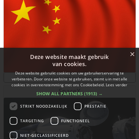
×
Deze website maakt gebruik
van cookies.
Deze website gebruikt cookies om uw gebruikerservaring te
De laatste updates over ruimtevaart in China!
verbeteren. Door onze website te gebruiken, stemt u in met alle
cookies in overeenstemming met ons Cookiebeleid.
Lees verder
SpaceX
SHOW ALL PARTNERS
(1913) →
STRIKT NOODZAKELIJK
PRESTATIE
TARGETING
FUNCTIONEEL
NIET-GECLASSIFICEERD