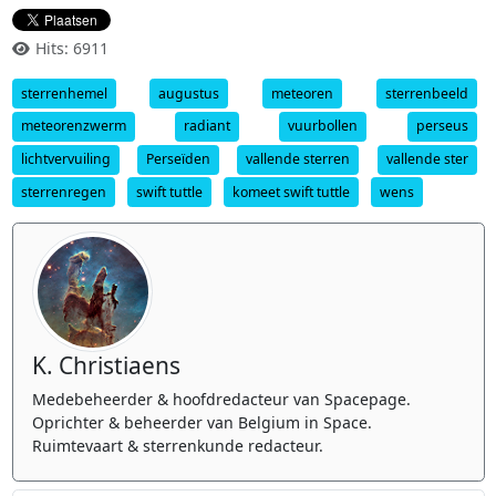
Hits: 6911
sterrenhemel
augustus
meteoren
sterrenbeeld
meteorenzwerm
radiant
vuurbollen
perseus
lichtvervuiling
Perseïden
vallende sterren
vallende ster
sterrenregen
swift tuttle
komeet swift tuttle
wens
K. Christiaens
Medebeheerder & hoofdredacteur van Spacepage.
Oprichter & beheerder van Belgium in Space.
Ruimtevaart & sterrenkunde redacteur.