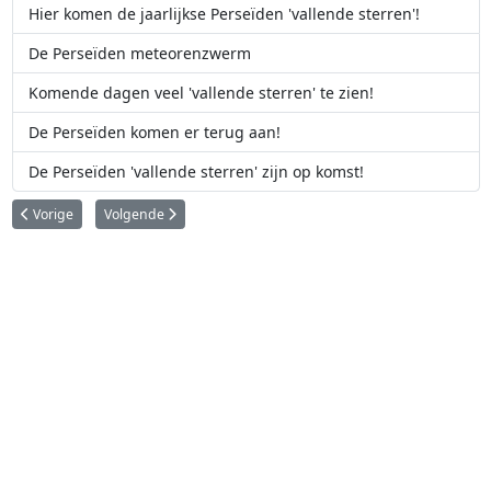
Hier komen de jaarlijkse Perseïden 'vallende sterren'!
De Perseïden meteorenzwerm
Komende dagen veel 'vallende sterren' te zien!
De Perseïden komen er terug aan!
De Perseïden 'vallende sterren' zijn op komst!
Vorig artikel: Hier komen de Geminiden!
Volgende artikel: Krachtige meteorenstorm op komst
Vorige
Volgende