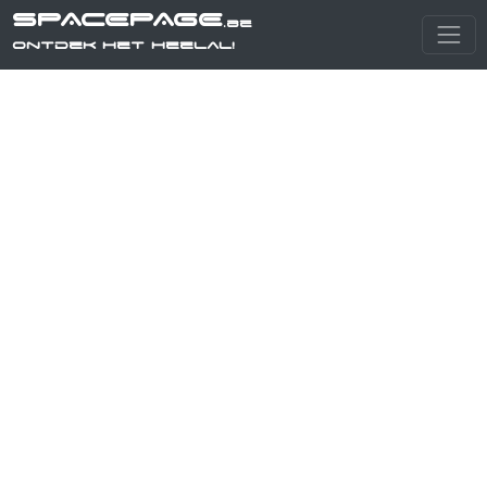
SPACEPAGE
.be
Ontdek het heelal!