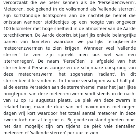
veroorzaakt die we beter kennen als de 'Perseïdenzwerm'.
Meteoren, ook gekend in de volksmond als 'vallende sterren',
zijn kortstondige lichtsporen aan de nachtelijke hemel die
ontstaan wanneer stofdeeltjes op een hoogte van ongeveer
100 kilometer met hoge snelheid in de atmosfeer van de Aarde
terechtkomen. De Aarde doorkruist jaarlijks enkele belangrijke
banen van kometen waardoor we jaarlijks terugkerende
meteorenzwermen te zien krijgen. Wanneer veel 'vallende
sterren' te zien zijn spreekt men ook wel van een
'sterrenregen'. De naam 'Perseïden' is afgeleid van het
sterrenbeeld Perseus aangezien de schijnbare oorsprong van
deze meteorenzwerm, het zogeheten 'radiant', in dit
sterrenbeeld te vinden is. In theorie verschijnen vanaf half juli
al de eerste Perseïden aan de sterrenhemel maar het jaarlijkse
hoogtepunt van deze meteorenzwerm vindt steeds in de nacht
van 12 op 13 augustus plaats. De piek van deze zwerm is
relatief hoog, maar de duur van het maximum is met negen
dagen vrij kort waardoor het totaal aantal meteoren in deze
zwerm toch niet al te groot is. Bij goede omstandigheden moet
het dan mogelijk zijn om tijdens de piek vele tientallen
meteoren of 'vallende sterren' per uur te zien.