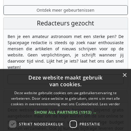
Ontdek meer gebeurtenissen
Redacteurs gezocht
Ben je een amateur astronoom met een sterke pen? De
Spacepage redactie is steeds op zoek naar enthousiaste
mensen die artikelen of nieuws schrijven voor op de
website. Geen verplichtingen, je schrijft wanneer jij
daarvoor tijd vind. Lijkt het je iets? laat het ons dan snel
weten!
×
Deze website maakt gebruik
Wordt medewerker
van cookies.
Deze website gebruikt cookies om uw gebruikerservaring te
Steun Spacepage
verbeteren. Door onze website te gebruiken, stemt u in met alle
cookies in overeenstemming met ons Cookiebeleid.
Lees verder
Deze website wordt aan onze bezoekers blijvend gratis
SHOW ALL PARTNERS
(1913) →
aangeboden maar om de hoge kosten om de site online te
houden te drukken moeten we wel het nodige budget
STRIKT NOODZAKELIJK
PRESTATIE
kunnen verzamelen. Ook jij kunt uw bijdrage leveren door