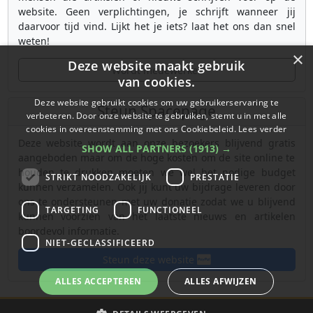
website. Geen verplichtingen, je schrijft wanneer jij
daarvoor tijd vind. Lijkt het je iets? laat het ons dan snel
weten!
×
Deze website maakt gebruik
Wordt medewerker
van cookies.
Deze website gebruikt cookies om uw gebruikerservaring te
Steun Spacepage
verbeteren. Door onze website te gebruiken, stemt u in met alle
cookies in overeenstemming met ons Cookiebeleid.
Lees verder
Deze website wordt aan onze bezoekers blijvend gratis
SHOW ALL PARTNERS
(1913) →
aangeboden maar om de hoge kosten om de site online te
houden te drukken moeten we wel het nodige budget
STRIKT NOODZAKELIJK
PRESTATIE
kunnen verzamelen. Ook jij kunt uw bijdrage leveren door
ons te ondersteunen met uw donatie zodat we u blijvend
TARGETING
FUNCTIONEEL
kunnen voorzien van het laatste nieuws en artikelen
boordevol informatie.
NIET-GECLASSIFICEERD
Steun deze website
ALLES ACCEPTEREN
ALLES AFWIJZEN