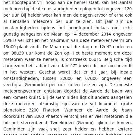
het hoogtepunt vrij hoog aan de hemel staat, kan het aantal
meteoren bij ideale omstandigheden oplopen tot ongeveer 120
per uur. Bij helder weer kan men de dagen ervoor of erna ook
al tientallen meteoren per uur te zien. Dit jaar zijn de
omstandigheden tijdens het hoogtepunt helaas niet echt
gunstig aangezien de Maan op 14 december 2014 ongeveer
55% is verlicht en het maximum van deze meteorenzwerm om
13u00 plaatsvindt. De Maan gaat die dag om 12u42 onder en
om 08u39 uur komt de Zon op. Het beste moment om deze
meteoren waar te nemen, is omstreeks 06u15 Belgische tijd
aangezien het radiant zich dan 47° boven de horizon bevindt
in het westen. Geschat wordt dat er dit jaar, bij ideale
omstandigheden, tussen 22u00 en 07u00 ongeveer een
veertigtal Geminiden per uur zullen te zien zijn. De meeste
meteorenzwermen ontstaan doordat de Aarde de baan van
een komeet kruist. Bij de Geminiden ligt dit anders aangezien
deze meteoren afkomstig zijn van de vijf kilometer grote
planetoïde 3200 Phaeton. Wanneer de Aarde de baan
doorkruist van 3200 Phaeton verschijnen er veel meteoren die
uit het sterrenbeeld Tweelingen (Gemini) lijken te komen.
Geminiden zijn vaak snel, zeer helder en hebben kortere