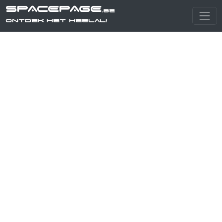
SPACEPAGE
.be
Ontdek het heelal!