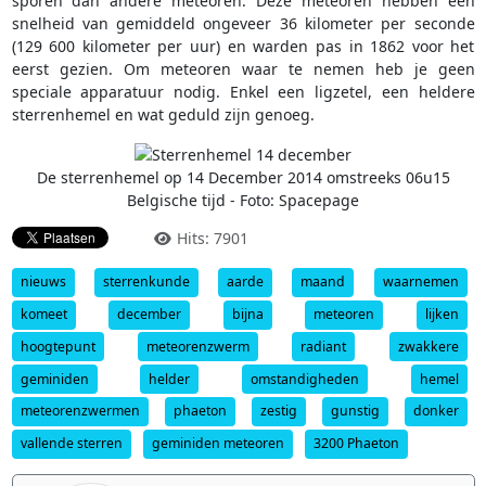
sporen dan andere meteoren. Deze meteoren hebben een
snelheid van gemiddeld ongeveer 36 kilometer per seconde
(129 600 kilometer per uur) en warden pas in 1862 voor het
eerst gezien. Om meteoren waar te nemen heb je geen
speciale apparatuur nodig. Enkel een ligzetel, een heldere
sterrenhemel en wat geduld zijn genoeg.
De sterrenhemel op 14 December 2014 omstreeks 06u15
Belgische tijd - Foto: Spacepage
Hits: 7901
nieuws
sterrenkunde
aarde
maand
waarnemen
komeet
december
bijna
meteoren
lijken
hoogtepunt
meteorenzwerm
radiant
zwakkere
geminiden
helder
omstandigheden
hemel
meteorenzwermen
phaeton
zestig
gunstig
donker
vallende sterren
geminiden meteoren
3200 Phaeton