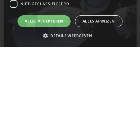
NIET-GECLASSIFICEERD
ALLES ACCEPTEREN
ALLES AFWIJZEN
DETAILS WEERGEVEN
Strikt noodzakelijk
Prestatie
Targeting
Functioneel
De laatste updates van SpaceX!
Niet-geclassificeerd
Strikt noodzakelijke cookies maken de kernfunctionaliteiten van de
Mars
website mogelijk, zoals gebruikersaanmelding en accountbeheer. De
website kan niet goed worden gebruikt zonder de strikt noodzakelijke
cookies.
Naam
Provider
/
Domein
Vervaldatum
__cf_bm
29 minuten
Cloudflare Inc.
58 seconden
.x.com