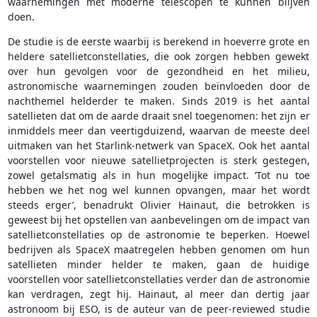
waarnemingen met moderne telescopen te kunnen blijven
doen.
De studie is de eerste waarbij is berekend in hoeverre grote en
heldere satellietconstellaties, die ook zorgen hebben gewekt
over hun gevolgen voor de gezondheid en het milieu,
astronomische waarnemingen zouden beïnvloeden door de
nachthemel helderder te maken. Sinds 2019 is het aantal
satellieten dat om de aarde draait snel toegenomen: het zijn er
inmiddels meer dan veertigduizend, waarvan de meeste deel
uitmaken van het Starlink-netwerk van SpaceX. Ook het aantal
voorstellen voor nieuwe satellietprojecten is sterk gestegen,
zowel getalsmatig als in hun mogelijke impact. ‘Tot nu toe
hebben we het nog wel kunnen opvangen, maar het wordt
steeds erger’, benadrukt Olivier Hainaut, die betrokken is
geweest bij het opstellen van aanbevelingen om de impact van
satellietconstellaties op de astronomie te beperken. Hoewel
bedrijven als SpaceX maatregelen hebben genomen om hun
satellieten minder helder te maken, gaan de huidige
voorstellen voor satellietconstellaties verder dan de astronomie
kan verdragen, zegt hij. Hainaut, al meer dan dertig jaar
astronoom bij ESO, is de auteur van de peer-reviewed studie