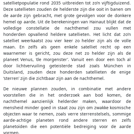
satellietpopulatie rond 2035 uitbreiden tot zo’n vijftigduizend.
Deze satellieten zouden de helderste zijn die ooit in banen om
de aarde zijn gebracht, met grote gevolgen voor de donkere
hemel op aarde. Uit de berekeningen van Hainaut blijkt dat de
volledige constellatie de nachthemel zou vullen met
honderden opvallend heldere satellieten. Het licht dat zo’n
satelliet weerkaatst zou vier keer zo helder zijn als de volle
maan. En zelfs als geen enkele satelliet recht op een
waarnemer is gericht, zou deze net zo helder zijn als de
planeet Venus, ‘de morgenster’. Vanuit een door een toch al
door lichtvervuiling geteisterde stad zoals München in
Duitsland, zouden deze honderden satellieten de enige
‘sterren’ zijn die zichtbaar zijn aan de nachthemel.
De nieuwe plannen zouden, in combinatie met andere
voorstellen die in het onderzoek aan bod komen, de
nachthemel aanzienlijk helderder maken, waardoor de
mensheid minder goed in staat zou zijn om zwakke kosmische
objecten waar te nemen, zoals verre sterrenstelsels, sommige
aarde-achtige planeten rond andere sterren en zelfs
planetoïden die een potentiële bedreiging voor de aarde
vormen.