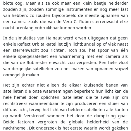
blote oog. Maar als ze ook maar een klein beetje helderder
zouden zijn, zouden sommige instrumenten er nog meer last
van hebben: zo zouden bijvoorbeeld de meeste opnamen van
een camera zoals die van de Vera C. Rubin-sterrenwacht elke
nacht urenlang onbruikbaar kunnen worden.
In de simulaties van Hainaut werd ervan uitgegaan dat geen
enkele Reflect Orbital-satelliet zijn lichtbundel op of vlak naast
een sterrenwacht zou richten. Toch zou het spoor van één
enkele spiegelsatelliet een waarneming met een camera als
die van de Rubin-sterrenwacht zou verpesten. Een hele vloot
van dergelijke satellieten zou het maken van opnamen vrijwel
onmogelijk maken.
Het zijn echter niet alleen de elkaar kruisende banen van
satellieten die onze waarnemingen beperken: hun licht kan de
hele hemel doen oplichten. Satellieten die te zwak zijn om
rechtstreeks waarneembaar te zijn produceren een sluier van
diffuus licht, terwijl het licht van heldere satellieten alle kanten
op wordt ‘verstrooid’ wanneer het door de dampkring gaat.
Beide factoren vergroten de globale helderheid van de
nachthemel. Dit onderzoek is het eerste waarin wordt gekeken