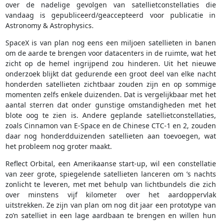
over de nadelige gevolgen van satellietconstellaties die
vandaag is gepubliceerd/geaccepteerd voor publicatie in
Astronomy & Astrophysics.
SpaceX is van plan nog eens een miljoen satellieten in banen
om de aarde te brengen voor datacenters in de ruimte, wat het
zicht op de hemel ingrijpend zou hinderen. Uit het nieuwe
onderzoek blijkt dat gedurende een groot deel van elke nacht
honderden satellieten zichtbaar zouden zijn en op sommige
momenten zelfs enkele duizenden. Dat is vergelijkbaar met het
aantal sterren dat onder gunstige omstandigheden met het
blote oog te zien is. Andere geplande satellietconstellaties,
zoals Cinnamon van E-Space en de Chinese CTC-1 en 2, zouden
daar nog honderdduizenden satellieten aan toevoegen, wat
het probleem nog groter maakt.
Reflect Orbital, een Amerikaanse start-up, wil een constellatie
van zeer grote, spiegelende satellieten lanceren om ’s nachts
zonlicht te leveren, met met behulp van lichtbundels die zich
over minstens vijf kilometer over het aardoppervlak
uitstrekken. Ze zijn van plan om nog dit jaar een prototype van
zo’n satelliet in een lage aardbaan te brengen en willen hun