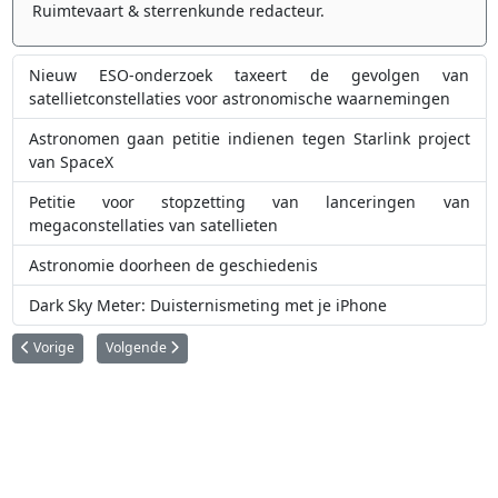
Ruimtevaart & sterrenkunde redacteur.
Nieuw ESO-onderzoek taxeert de gevolgen van
satellietconstellaties voor astronomische waarnemingen
Astronomen gaan petitie indienen tegen Starlink project
van SpaceX
Petitie voor stopzetting van lanceringen van
megaconstellaties van satellieten
Astronomie doorheen de geschiedenis
Dark Sky Meter: Duisternismeting met je iPhone
Vorig artikel: Hier komen de jaarlijkse Perseïden 'vallende sterren' en de 
Volgende artikel: Vuurbal boven Vlaanderen veroorzaakt sch
Vorige
Volgende