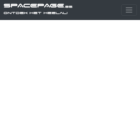
SPACEPAGE
.be
Ontdek het heelal!