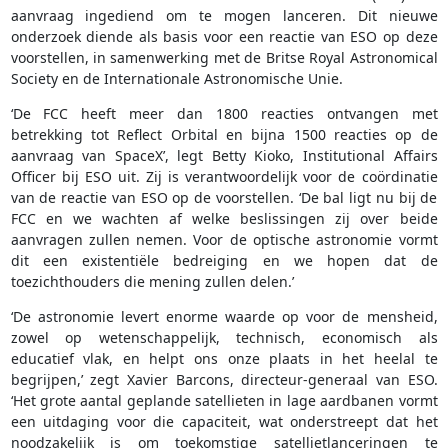
aanvraag ingediend om te mogen lanceren. Dit nieuwe
onderzoek diende als basis voor een reactie van ESO op deze
voorstellen, in samenwerking met de Britse Royal Astronomical
Society en de Internationale Astronomische Unie.
‘De FCC heeft meer dan 1800 reacties ontvangen met
betrekking tot Reflect Orbital en bijna 1500 reacties op de
aanvraag van SpaceX’, legt Betty Kioko, Institutional Affairs
Officer bij ESO uit. Zij is verantwoordelijk voor de coördinatie
van de reactie van ESO op de voorstellen. ‘De bal ligt nu bij de
FCC en we wachten af welke beslissingen zij over beide
aanvragen zullen nemen. Voor de optische astronomie vormt
dit een existentiële bedreiging en we hopen dat de
toezichthouders die mening zullen delen.’
‘De astronomie levert enorme waarde op voor de mensheid,
zowel op wetenschappelijk, technisch, economisch als
educatief vlak, en helpt ons onze plaats in het heelal te
begrijpen,’ zegt Xavier Barcons, directeur-generaal van ESO.
‘Het grote aantal geplande satellieten in lage aardbanen vormt
een uitdaging voor die capaciteit, wat onderstreept dat het
noodzakelijk is om toekomstige satellietlanceringen te