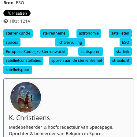
Bron:
ESO
Hits: 1214
sterrenkunde
sterrenhemel
astronomie
satellieten
spacex
lichtvervuiling
ESO
Europese Zuidelijke Sterrenwacht
lichtsporen
starlink
satellietconstellaties
sporen aan de sterrenhemel
strooilicht
satellietspoor
K. Christiaens
Medebeheerder & hoofdredacteur van Spacepage.
Oprichter & beheerder van Belgium in Space.