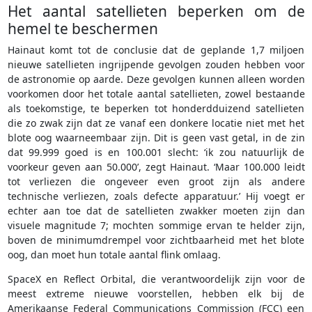
Het aantal satellieten beperken om de
hemel te beschermen
Hainaut komt tot de conclusie dat de geplande 1,7 miljoen
nieuwe satellieten ingrijpende gevolgen zouden hebben voor
de astronomie op aarde. Deze gevolgen kunnen alleen worden
voorkomen door het totale aantal satellieten, zowel bestaande
als toekomstige, te beperken tot honderdduizend satellieten
die zo zwak zijn dat ze vanaf een donkere locatie niet met het
blote oog waarneembaar zijn. Dit is geen vast getal, in de zin
dat 99.999 goed is en 100.001 slecht: ‘ik zou natuurlijk de
voorkeur geven aan 50.000’, zegt Hainaut. ‘Maar 100.000 leidt
tot verliezen die ongeveer even groot zijn als andere
technische verliezen, zoals defecte apparatuur.’ Hij voegt er
echter aan toe dat de satellieten zwakker moeten zijn dan
visuele magnitude 7; mochten sommige ervan te helder zijn,
boven de minimumdrempel voor zichtbaarheid met het blote
oog, dan moet hun totale aantal flink omlaag.
SpaceX en Reflect Orbital, die verantwoordelijk zijn voor de
meest extreme nieuwe voorstellen, hebben elk bij de
Amerikaanse Federal Communications Commission (FCC) een