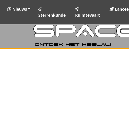
Nieuws
Lancee
Sterrenkunde
Ruimtevaart
SPAC
Ontdek het heelal!