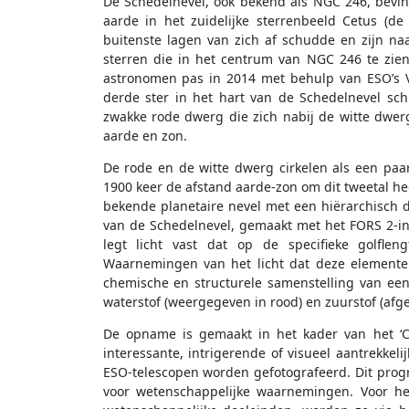
De Schedelnevel, ook bekend als NGC 246, bevin
aarde in het zuidelijke sterrenbeeld Cetus (de
buitenste lagen van zich af schudde en zijn naa
sterren die in het centrum van NGC 246 te zien
astronomen pas in 2014 met behulp van ESO’s V
derde ster in het hart van de Schedelnevel schui
zwakke rode dwerg die zich nabij de witte dwer
aarde en zon.
De rode en de witte dwerg cirkelen als een paa
1900 keer de afstand aarde-zon om dit tweetal h
bekende planetaire nevel met een hiërarchisch 
van de Schedelnevel, gemaakt met het FORS 2-in
legt licht vast dat op de specifieke golflen
Waarnemingen van het licht dat deze elemente
chemische en structurele samenstelling van een 
waterstof (weergegeven in rood) en zuurstof (afge
De opname is gemaakt in het kader van het ‘C
interessante, intrigerende of visueel aantrekkeli
ESO-telescopen worden gefotografeerd. Dit progra
voor wetenschappelijke waarnemingen. Voor he