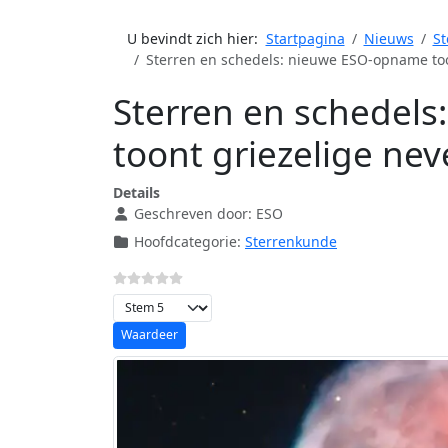
U bevindt zich hier:
Startpagina
Nieuws
St
Sterren en schedels: nieuwe ESO-opname too
Sterren en schedel
toont griezelige nev
Details
Geschreven door:
ESO
Hoofdcategorie:
Sterrenkunde
Voeg waardering toe