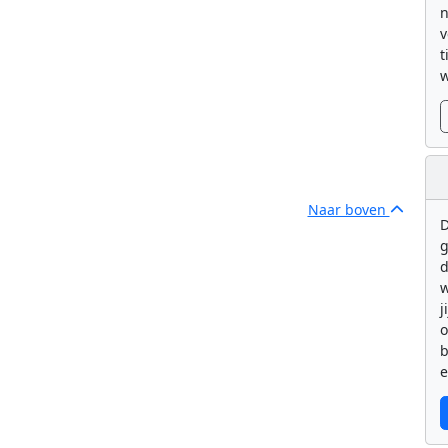
n
v
t
w
Naar boven
D
g
d
w
j
b
e