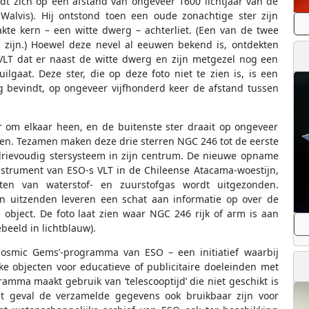
dt zich op een afstand van ongeveer 1600 lichtjaar van de
 Walvis). Hij ontstond toen een oude zonachtige ster zijn
kte kern – een witte dwerg – achterliet. (Een van de twee
 zijn.) Hoewel deze nevel al eeuwen bekend is, ontdekten
LT dat er naast de witte dwerg en zijn metgezel nog een
lgaat. Deze ster, die op deze foto niet te zien is, is een
g bevindt, op ongeveer vijfhonderd keer de afstand tussen
r om elkaar heen, en de buitenste ster draait op ongeveer
een. Tezamen maken deze drie sterren NGC 246 tot de eerste
drievoudig stersysteem in zijn centrum. De nieuwe opname
strument van ESO-s VLT in de Chileense Atacama-woestijn,
gten van waterstof- en zuurstofgas wordt uitgezonden.
n uitzenden leveren een schat aan informatie op over de
object. De foto laat zien waar NGC 246 rijk of arm is aan
beeld in lichtblauw).
osmic Gems’-programma van ESO – een initiatief waarbij
jke objecten voor educatieve of publicitaire doeleinden met
mma maakt gebruik van ‘telescooptijd’ die niet geschikt is
t geval de verzamelde gegevens ook bruikbaar zijn voor