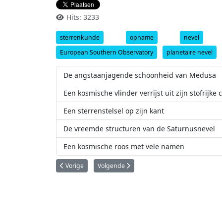
Hits: 3233
sterrenkunde
opname
nevel
European Southern Observatory
planetaire nevel
De angstaanjagende schoonheid van Medusa
Een kosmische vlinder verrijst uit zijn stofrijke 
Een sterrenstelsel op zijn kant
De vreemde structuren van de Saturnusnevel
Een kosmische roos met vele namen
Vorig artikel: ALMA neemt een botsend sterrenstelsel wa
Volgende artikel: Dood door ‘spaghettificat
Vorige
Volgende