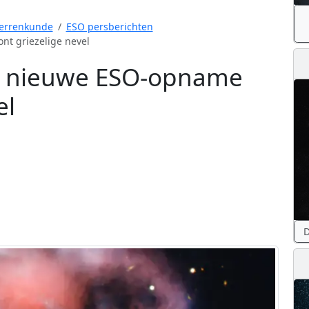
errenkunde
ESO persberichten
nt griezelige nevel
s: nieuwe ESO-opname
el
D