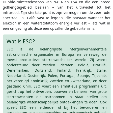
Hubble-ruimtetelescoop van NASA en ESA en die een breed
golflengtegebied beslaan – van het ultraviolet tot het
infrarood. Zijn sterkste punt is zijn vermogen om de zeer rode
spectraallijn H-alfa vast te leggen, die ontstaat wanneer het
elektron in een waterstofatoom energie verliest – iets wat in
een omgeving als deze een opvallende gebeurtenis is.
Wat is ESO?
ESO is de belangrijkste intergouvernementele
astronomische organisatie in Europa en verreweg de
meest productieve sterrenwacht ter wereld. Zij wordt
ondersteund door zestien lidstaten: België, Brazilië,
Denemarken, Duitsland, Finland, Frankrijk, Italië,
Nederland, Oostenrijk, Polen, Portugal, Spanje, Tsjechië,
het Verenigd Koninkrijk, Zweden en Zwitserland, en door
gastland Chili. ESO voert een ambitieus programma uit,
gericht op het ontwerpen, bouwen en beheren van grote
sterrenwachten die astronomen in staat stellen om
belangrijke wetenschappelijke ontdekkingen te doen. Ook
speelt ESO een leidende rol bij het bevorderen en
organiseren van samenwerking op astronomisch gebied.