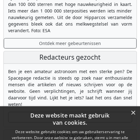
dan 100 000 sterren met hoge nauwkeurigheid in kaart.
Iets meer dan 1 000 000 sterposities werden iets minder
nauwkeurig gemeten. Uit de door Hipparcos verzamelde
gegevens bleek ook dat ons melkwegstelsel van vorm
verandert. Foto: ESA
Ontdek meer gebeurtenissen
Redacteurs gezocht
Ben je een amateur astronoom met een sterke pen? De
Spacepage redactie is steeds op zoek naar enthousiaste
mensen die artikelen of nieuws schrijven voor op de
website. Geen verplichtingen, je schrijft wanneer jij
daarvoor tijd vind. Lijkt het je iets? laat het ons dan snel
weten!
×
Deze website maakt gebruik
Wordt medewerker
van cookies.
Deze website gebruikt cookies om uw gebruikerservaring te
Steun Spacepage
verbeteren. Door onze website te gebruiken, stemt u in met alle