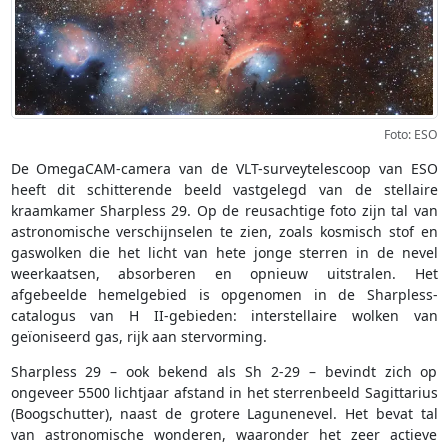
Foto: ESO
De OmegaCAM-camera van de VLT-surveytelescoop van ESO
heeft dit schitterende beeld vastgelegd van de stellaire
kraamkamer Sharpless 29. Op de reusachtige foto zijn tal van
astronomische verschijnselen te zien, zoals kosmisch stof en
gaswolken die het licht van hete jonge sterren in de nevel
weerkaatsen, absorberen en opnieuw uitstralen. Het
afgebeelde hemelgebied is opgenomen in de Sharpless-
catalogus van H II-gebieden: interstellaire wolken van
geïoniseerd gas, rijk aan stervorming.
Sharpless 29 – ook bekend als Sh 2-29 – bevindt zich op
ongeveer 5500 lichtjaar afstand in het sterrenbeeld Sagittarius
(Boogschutter), naast de grotere Lagunenevel. Het bevat tal
van astronomische wonderen, waaronder het zeer actieve