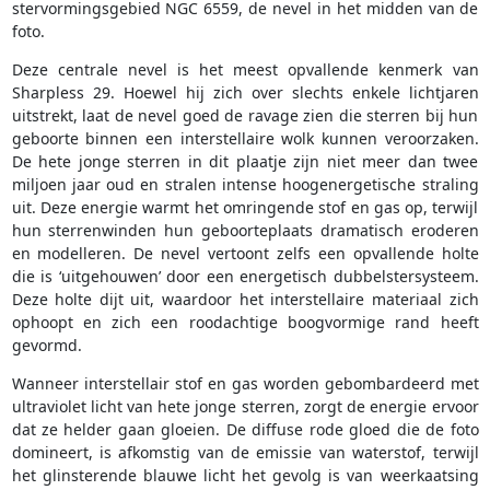
stervormingsgebied NGC 6559, de nevel in het midden van de
foto.
Deze centrale nevel is het meest opvallende kenmerk van
Sharpless 29. Hoewel hij zich over slechts enkele lichtjaren
uitstrekt, laat de nevel goed de ravage zien die sterren bij hun
geboorte binnen een interstellaire wolk kunnen veroorzaken.
De hete jonge sterren in dit plaatje zijn niet meer dan twee
miljoen jaar oud en stralen intense hoogenergetische straling
uit. Deze energie warmt het omringende stof en gas op, terwijl
hun sterrenwinden hun geboorteplaats dramatisch eroderen
en modelleren. De nevel vertoont zelfs een opvallende holte
die is ‘uitgehouwen’ door een energetisch dubbelstersysteem.
Deze holte dijt uit, waardoor het interstellaire materiaal zich
ophoopt en zich een roodachtige boogvormige rand heeft
gevormd.
Wanneer interstellair stof en gas worden gebombardeerd met
ultraviolet licht van hete jonge sterren, zorgt de energie ervoor
dat ze helder gaan gloeien. De diffuse rode gloed die de foto
domineert, is afkomstig van de emissie van waterstof, terwijl
het glinsterende blauwe licht het gevolg is van weerkaatsing