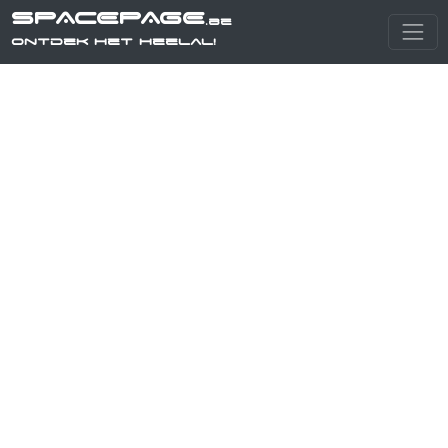
SPACEPAGE
.be
Ontdek het heelal!