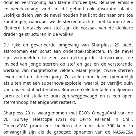
door en verstrooiing aan kleine stofdeeltjes. Behalve emissie
en weerkaatsing vindt in dit gebied ook absorptie plaats.
Stofrijke delen van de nevel houden het licht dat naar ons toe
komt tegen, waardoor we de sterren erachter niet kunnen zien.
Kleinere tentakels van stof zijn de oorzaak van de donkere
draderige structuren in de wolken.
De rijke en gevarieerde omgeving van Sharpless 29 biedt
astronomen een schat aan onderzoeksobjecten. In de nevel
zijn voorbeelden te zien van getriggerde stervorming, de
invloed van jonge sterren op stof en gas en de verstorende
werking van magnetische velden. Maar jonge, zware sterren
leven snel en sterven jong. Ze zullen hun leven uiteindelijk
afsluiten met een supernova-explosie, waarbij ze verrijkt puin
van gas en stof achterlaten. Binnen enkele tientallen miljoenen
jaren zal dit stellaire puin zijn weggevaagd en is een open
sterrenhoop het enige wat resteert.
Sharpless 29 is waargenomen met ESO’s OmegaCAM van de
VLT Survey Telescope (VST) op Cerro Paranal in Chili.
OmegaCAM produceert beelden die meer dan 300 keer zo
omvangrijk zijn als de grootste opnamen van de NASA/ESA