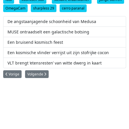
OmegaCam
sharpless 29
cerro paranal
De angstaanjagende schoonheid van Medusa
MUSE ontraadselt een galactische botsing
Een bruisend kosmisch feest
Een kosmische vlinder verrijst uit zijn stofrijke cocon
VLT brengt ‘etensresten’ van witte dwerg in kaart
Vorig artikel: Reusachtige bellen aan het oppervlak van een rode reuzenst
Volgende artikel: Eerste licht voor ESPRESSO: de nieuwe ‘plan
Vorige
Volgende