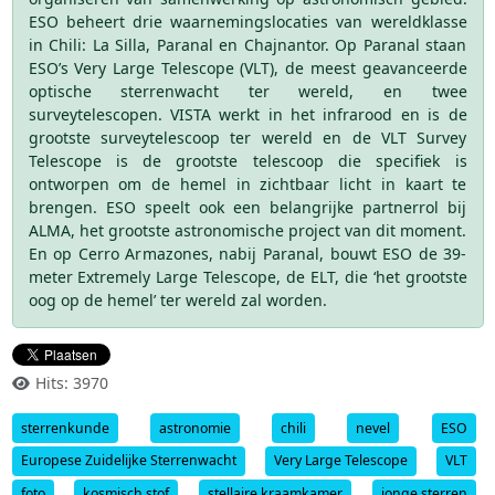
ESO beheert drie waarnemingslocaties van wereldklasse
in Chili: La Silla, Paranal en Chajnantor. Op Paranal staan
ESO’s Very Large Telescope (VLT), de meest geavanceerde
optische sterrenwacht ter wereld, en twee
surveytelescopen. VISTA werkt in het infrarood en is de
grootste surveytelescoop ter wereld en de VLT Survey
Telescope is de grootste telescoop die specifiek is
ontworpen om de hemel in zichtbaar licht in kaart te
brengen. ESO speelt ook een belangrijke partnerrol bij
ALMA, het grootste astronomische project van dit moment.
En op Cerro Armazones, nabij Paranal, bouwt ESO de 39-
meter Extremely Large Telescope, de ELT, die ‘het grootste
oog op de hemel’ ter wereld zal worden.
Hits: 3970
sterrenkunde
astronomie
chili
nevel
ESO
Europese Zuidelijke Sterrenwacht
Very Large Telescope
VLT
foto
kosmisch stof
stellaire kraamkamer
jonge sterren