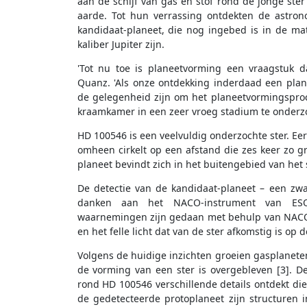
aan de schijf van gas en stof rond de jonge ster 
aarde. Tot hun verrassing ontdekten de astrono
kandidaat-planeet, die nog ingebed is in de mat
kaliber Jupiter zijn.
'Tot nu toe is planeetvorming een vraagstuk d
Quanz. 'Als onze ontdekking inderdaad een plane
de gelegenheid zijn om het planeetvormingsproce
kraamkamer in een zeer vroeg stadium te onderz
HD 100546 is een veelvuldig onderzochte ster. E
omheen cirkelt op een afstand die zes keer zo gr
planeet bevindt zich in het buitengebied van het s
De detectie van de kandidaat-planeet – een zwak
danken aan het NACO-instrument van ESO'
waarnemingen zijn gedaan met behulp van NACO's
en het felle licht dat van de ster afkomstig is op
Volgens de huidige inzichten groeien gasplanete
de vorming van een ster is overgebleven [3].
rond HD 100546 verschillende details ontdekt di
de gedetecteerde protoplaneet zijn structuren in 