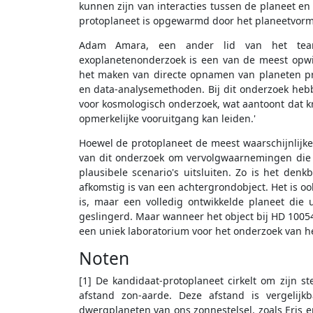
kunnen zijn van interacties tussen de planeet en
protoplaneet is opgewarmd door het planeetvorm
Adam Amara, een ander lid van het team,
exoplanetenonderzoek is een van de meest opw
het maken van directe opnamen van planeten pro
en data-analysemethoden. Bij dit onderzoek hebb
voor kosmologisch onderzoek, wat aantoont dat kr
opmerkelijke vooruitgang kan leiden.'
Hoewel de protoplaneet de meest waarschijnlijke
van dit onderzoek om vervolgwaarnemingen die
plausibele scenario's uitsluiten. Zo is het denk
afkomstig is van een achtergrondobject. Het is oo
is, maar een volledig ontwikkelde planeet die ui
geslingerd. Maar wanneer het object bij HD 100546
een uniek laboratorium voor het onderzoek van h
Noten
[1] De kandidaat-protoplaneet cirkelt om zijn s
afstand zon-aarde. Deze afstand is vergeli
dwergplaneten van ons zonnestelsel, zoals Eris 