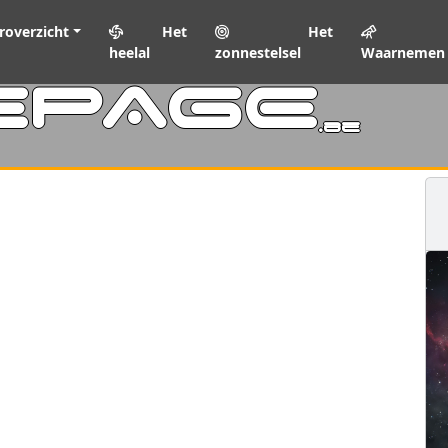
roverzicht
Het
Het
heelal
zonnestelsel
Waarnemen
EPAGE
.be