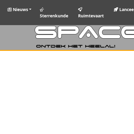
Nieuws
Lancee
Sterrenkunde
Ruimtevaart
SPAC
Ontdek het heelal!