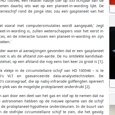
HD 100546, een relatief nabije ster op 335 lichtjaar van de
men daarbij iets wat op een planeet-in-wording lijkt. De
erieschijf rond de jonge ster, zou een gasplaneet van het
at vooral met computersimulaties wordt aangepakt,' zegt
et-in-wording is, zullen wetenschappers voor het eerst in
s, en de interactie tussen een planeet-in-wording en zijn
oeken.'
erder waren al aanwijzingen gevonden dat er een gasplaneet
oot is als de afstand zon-aarde. De nu ontdekte kandidaat-
telsel, op een afstand die nog eens tien keer zo groot is [1].
 vlekje in de circumstellaire schijf van HD 100546 – is te
s VLT en geavanceerde data-analysetechnieken. De
 coronagraaf, die op nabij-infrarode golflengten opereert
 de plek van de mogelijke protoplaneet onderdrukt [2].
n aan door een deel van het gas en stof op te nemen dat na
 De astronomen hebben op de nieuwe opname van de schijf
e de protoplaneet-hypothese ondersteunen. In de buurt van
de stofrijke circumstellaire schijf te zien, die het gevolg