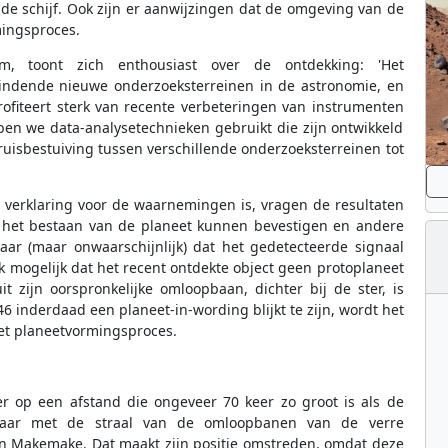
 de schijf. Ook zijn er aanwijzingen dat de omgeving van de
ingsproces.
 toont zich enthousiast over de ontdekking: 'Het
indende nieuwe onderzoeksterreinen in de astronomie, en
fiteert sterk van recente verbeteringen van instrumenten
en we data-analysetechnieken gebruikt die zijn ontwikkeld
uisbestuiving tussen verschillende onderzoeksterreinen tot
 verklaring voor de waarnemingen is, vragen de resultaten
 het bestaan van de planeet kunnen bevestigen en andere
baar (maar onwaarschijnlijk) dat het gedetecteerde signaal
k mogelijk dat het recent ontdekte object geen protoplaneet
t zijn oorspronkelijke omloopbaan, dichter bij de ster, is
 inderdaad een planeet-in-wording blijkt te zijn, wordt het
et planeetvormingsproces.
ter op een afstand die ongeveer 70 keer zo groot is als de
jkbaar met de straal van de omloopbanen van de verre
en Makemake. Dat maakt zijn positie omstreden, omdat deze