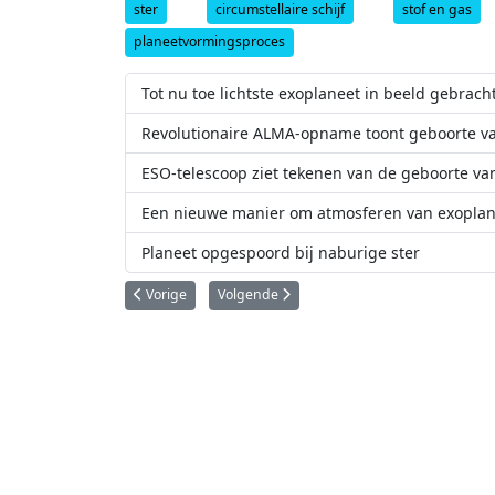
ster
circumstellaire schijf
stof en gas
planeetvormingsproces
Tot nu toe lichtste exoplaneet in beeld gebrach
Revolutionaire ALMA-opname toont geboorte v
ESO-telescoop ziet tekenen van de geboorte va
Een nieuwe manier om atmosferen van exoplan
Planeet opgespoord bij naburige ster
Vorig artikel: Kosmische meetlint nauwkeuriger dan ooit
Volgende artikel: Nieuwe VISTA-infrarood
Vorige
Volgende