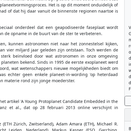
 planeetvormingsproces. Het is op dit moment onduidelijk of
had of dat hij daar vanuit de binnenste regionen naartoe is
V
peciaal onderdeel dat een geapodiseerde faseplaat wordt
G
n de opname in de buurt van de ster te verbeteren.
m
en, kunnen astronomen niet naar het zonnestelsel kijken,
r
n vier miljard jaar geleden zijn ontstaan. Toch werden de
o
g sterk beïnvloed door wat astronomen in onze omgeving
d
planeten bekend. Sinds in 1995 de eerste exoplaneet werd
i
spoord, wat wetenschappers nieuwe mogelijkheden biedt om
w
was echter geen enkele planeet-in-wording 'op heterdaad
d
van materie rond zijn jonge moederster.
d
F
 het artikel 'A Young Protoplanet Candidate Embedded in the
anz et al., dat op 28 februari 2013 online verschijnt in
 (ETH Zürich, Zwitserland), Adam Amara (ETH), Michael R.
B
cht Leiden, Nederland), Markus Kasper (ESO, Garching,