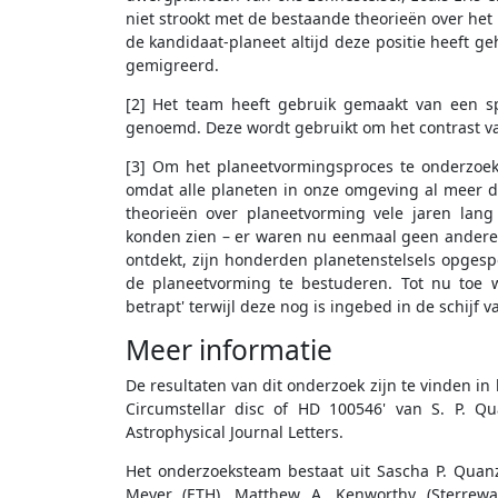
niet strookt met de bestaande theorieën over het
de kandidaat-planeet altijd deze positie heeft ge
gemigreerd.
[2] Het team heeft gebruik gemaakt van een s
genoemd. Deze wordt gebruikt om het contrast va
[3] Om het planeetvormingsproces te onderzoek
omdat alle planeten in onze omgeving al meer da
theorieën over planeetvorming vele jaren lan
konden zien – er waren nu eenmaal geen andere 
ontdekt, zijn honderden planetenstelsels opge
de planeetvorming te bestuderen. Tot nu toe 
betrapt' terwijl deze nog is ingebed in de schijf 
Meer informatie
De resultaten van dit onderzoek zijn te vinden in
Circumstellar disc of HD 100546' van S. P. Qu
Astrophysical Journal Letters.
Het onderzoeksteam bestaat uit Sascha P. Quanz
Meyer (ETH), Matthew A. Kenworthy (Sterrewa