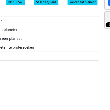
HD 100546
Sascha Quanz
kandidaat planeet
t?
an planeten
n een planeet
eten te onderzoeken
 tevoren
opname van NGC 6357