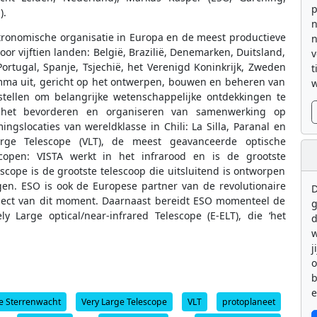
p
).
n
tronomische organisatie in Europa en de meest productieve
n
or vijftien landen: België, Brazilië, Denemarken, Duitsland,
v
, Portugal, Spanje, Tsjechië, het Verenigd Koninkrijk, Zweden
t
mma uit, gericht op het ontwerpen, bouwen en beheren van
w
stellen om belangrijke wetenschappelijke ontdekkingen te
 het bevorderen en organiseren van samenwerking op
gslocaties van wereldklasse in Chili: La Silla, Paranal en
rge Telescope (VLT), de meest geavanceerde optische
copen: VISTA werkt in het infrarood en is de grootste
scope is de grootste telescoop die uitsluitend is ontworpen
gen. ESO is ook de Europese partner van de revolutionaire
D
oject van dit moment. Daarnaast bereidt ESO momenteel de
g
Large optical/near-infrared Telescope (E-ELT), die ‘het
d
w
j
b
e
ke Sterrenwacht
Very Large Telescope
VLT
protoplaneet