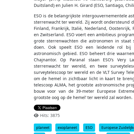
Duitsland) en Julien H. Girard (ESO, Santiago, Chili
ESO is de belangrijkste intergouvernementele as
sterrenwacht ter wereld. Zij wordt ondersteund do
Finland, Frankrijk, Italië, Nederland, Oostenrijk
en Zwitserland. ESO voert een ambitieus progra
grote sterrenwachten die astronomen in staat 
doen. Ook speelt ESO een leidende rol bij
astronomisch gebied. ESO beheert drie waarnemin
Chajnantor. Op Paranal staan ESO’s Very La
sterrenwacht ter wereld, en twee surveyteles
surveytelescoop ter wereld en de VLT Survey Tele
om de hemel in zichtbaar licht in kaart te bren
telescoop ALMA, het grootste astronomische pr
bouw voor van de 39-meter Europese Extremely 
grootste oog op de hemel’ ter wereld zal worden.
Hits: 3875
planeet
exoplaneet
ESO
Europese Zuidelij