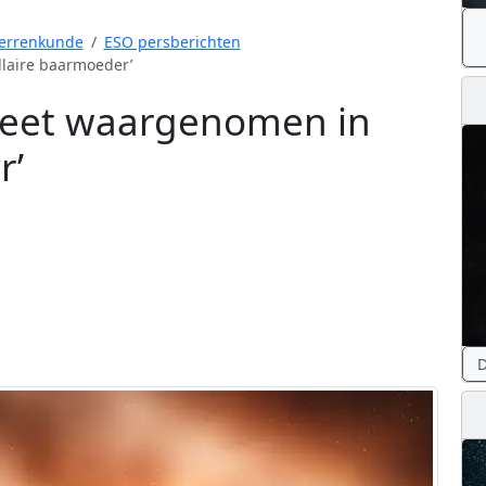
errenkunde
ESO persberichten
llaire baarmoeder’
neet waargenomen in
r’
D