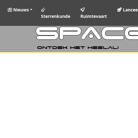
Nieuws
Lancee
Sterrenkunde
Ruimtevaart
SPAC
Ontdek het heelal!