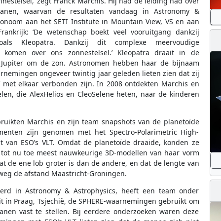
nnestelsel,’ zegt Franck Marchis. Hij had de leiding had over
anen, waarvan de resultaten vandaag in Astronomy &
ronoom aan het SETI Institute in Mountain View, VS en aan
Frankrijk: ‘De wetenschap boekt veel vooruitgang dankzij
als Kleopatra. Dankzij dit complexe meervoudige
komen over ons zonnestelsel.’ Kleopatra draait in de
 Jupiter om de zon. Astronomen hebben haar de bijnaam
nemingen ongeveer twintig jaar geleden lieten zien dat zij
s’ met elkaar verbonden zijn. In 2008 ontdekten Marchis en
elen, die AlexHelios en CleoSelene heten, naar de kinderen
ruikten Marchis en zijn team snapshots van de planetoïde
enten zijn genomen met het Spectro-Polarimetric High-
nt van ESO’s VLT. Omdat de planetoïde draaide, konden ze
e tot nu toe meest nauwkeurige 3D-modellen van haar vorm
 de ene lob groter is dan de andere, en dat de lengte van
wweg de afstand Maastricht-Groningen.
erd in Astronomy & Astrophysics, heeft een team onder
eit in Praag, Tsjechië, de SPHERE-waarnemingen gebruikt om
anen vast te stellen. Bij eerdere onderzoeken waren deze