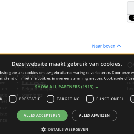
Naar boven
Websites
O
Deze website maakt gebruik van cookies.
site gebruikt cookies om uw gebruikerservaring te verbeteren. Door onze w
lgië
Spacepage
Spa
n, stemt u in met alle cookies in overeenstemming met ons Cookiebeleid.
Le
ver
Ruimteweer
rui
SHOW ALL PARTNERS
(1913) →
t en
Belgium in Space
boo
tie
Starnights
JK
PRESTATIE
TARGETING
FUNCTIONEEL
Me
het
nze
tste
ALLES ACCEPTEREN
ALLES AFWIJZEN
nze
DETAILS WEERGEVEN