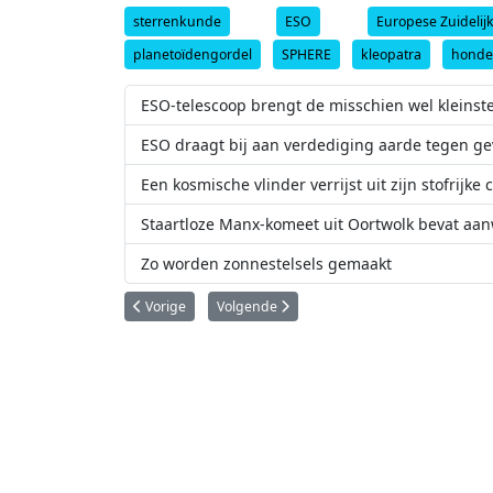
sterrenkunde
ESO
Europese Zuidelij
planetoïdengordel
SPHERE
kleopatra
honde
ESO-telescoop brengt de misschien wel kleinst
ESO draagt bij aan verdediging aarde tegen ge
Een kosmische vlinder verrijst uit zijn stofrijke 
Staartloze Manx-komeet uit Oortwolk bevat aanw
Zo worden zonnestelsels gemaakt
Vorig artikel: Astronomen doen verste detectie van fluor 
Volgende artikel: Nieuwe ESO-waarnemingen
Vorige
Volgende