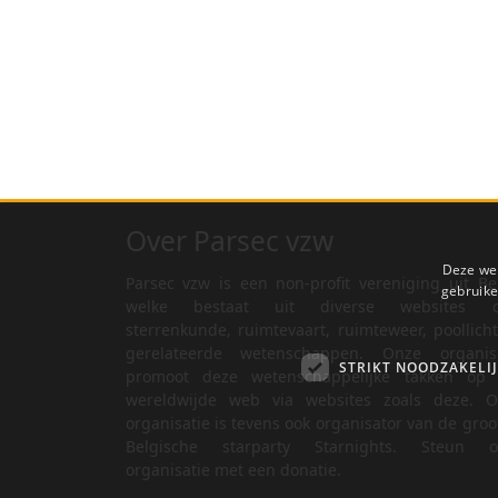
Over Parsec vzw
Deze web
Parsec vzw is een non-profit vereniging uit Be
gebruike
welke bestaat uit diverse websites o
sterrenkunde, ruimtevaart, ruimteweer, poollich
gerelateerde wetenschappen. Onze organisa
STRIKT NOODZAKELI
promoot deze wetenschappelijke takken op 
wereldwijde web via websites zoals deze. O
organisatie is tevens ook organisator van de groo
Belgische starparty Starnights. Steun o
organisatie met een donatie.