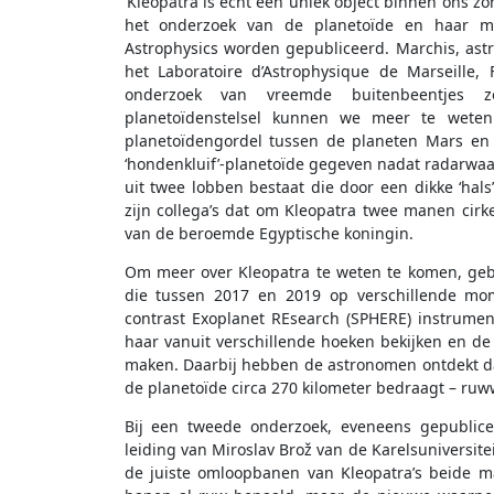
‘Kleopatra is echt een uniek object binnen ons zo
het onderzoek van de planetoïde en haar m
Astrophysics worden gepubliceerd. Marchis, ast
het Laboratoire d’Astrophysique de Marseille, 
onderzoek van vreemde buitenbeentjes zo
planetoïdenstelsel kunnen we meer te weten 
planetoïdengordel tussen de planeten Mars en
‘hondenkluif’-planetoïde gegeven nadat radarwaar
uit twee lobben bestaat die door een dikke ‘hal
zijn collega’s dat om Kleopatra twee manen cirk
van de beroemde Egyptische koningin.
Om meer over Kleopatra te weten te komen, geb
die tussen 2017 en 2019 op verschillende mom
contrast Exoplanet REsearch (SPHERE) instrume
haar vanuit verschillende hoeken bekijken en d
maken. Daarbij hebben de astronomen ontdekt dat
de planetoïde circa 270 kilometer bedraagt – ru
Bij een tweede onderzoek, eveneens gepublice
leiding van Miroslav Brož van de Karelsuniversit
de juiste omloopbanen van Kleopatra’s beide m