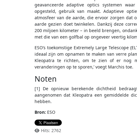
geavanceerde adaptive optics systemen waar 
opgesteld, gebruik van maakt. Adaptieve opti
atmosfeer van de aarde, die ervoor zorgen dat ob
aarde gezien doet twinkelen. Dankzij deze corre
200 miljoen kilometer – in beeld brengen, ondank
met die van een golfbal op ongeveer veertig kilom
ESO’s toekomstige Extremely Large Telescope (EL
ideaal zijn om opnamen te maken van verre plane
Kleopatra te richten, om te zien of er nog 
veranderingen op te sporen,’ voegt Marchis toe.
Noten
[1] De opnieuw berekende dichtheid bedraagt
aangenomen dat Kleopatra een gemiddelde dich
hebben.
Bron:
ESO
Hits: 2762