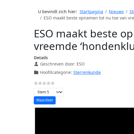
U bevindt zich hier:
Startpagina
Nieuws
St
ESO maakt beste opnamen tot nu toe van vre
ESO maakt beste op
vreemde ‘hondenklui
Details
Geschreven door:
ESO
Hoofdcategorie:
Sterrenkunde
Voeg waardering toe