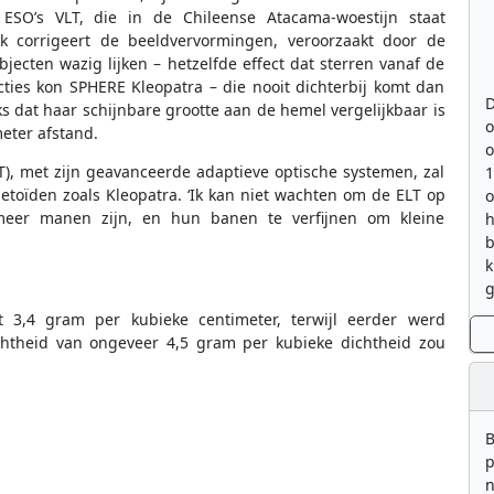
ESO’s VLT, die in de Chileense Atacama-woestijn staat
ek corrigeert de beeldvervormingen, veroorzaakt door de
jecten wazig lijken – hetzelfde effect dat sterren vanaf de
cties kon SPHERE Kleopatra – die nooit dichterbij komt dan
D
s dat haar schijnbare grootte aan de hemel vergelijkbaar is
o
eter afstand.
o
T), met zijn geavanceerde adaptieve optische systemen, zal
toïden zoals Kleopatra. ‘Ik kan niet wachten om de ELT op
meer manen zijn, en hun banen te verfijnen om kleine
h
b
k
g
 3,4 gram per kubieke centimeter, terwijl eerder werd
theid van ongeveer 4,5 gram per kubieke dichtheid zou
B
p
n