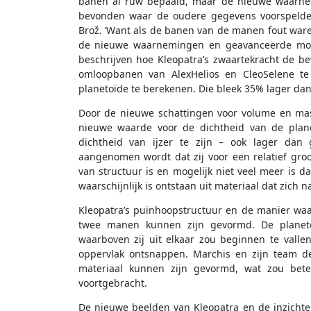
banen al ruw bepaald, maar de nieuwe waarnem
bevonden waar de oudere gegevens voorspelden
Brož. ‘Want als de banen van de manen fout waren,
de nieuwe waarnemingen en geavanceerde mode
beschrijven hoe Kleopatra’s zwaartekracht de
omloopbanen van AlexHelios en CleoSelene te
planetoïde te berekenen. Die bleek 35% lager da
Door de nieuwe schattingen voor volume en ma
nieuwe waarde voor de dichtheid van de plane
dichtheid van ijzer te zijn – ook lager dan 
aangenomen wordt dat zij voor een relatief groo
van structuur is en mogelijk niet veel meer is d
waarschijnlijk is ontstaan uit materiaal dat zich 
Kleopatra’s puinhoopstructuur en de manier waar
twee manen kunnen zijn gevormd. De planetoï
waarboven zij uit elkaar zou beginnen te vallen
oppervlak ontsnappen. Marchis en zijn team d
materiaal kunnen zijn gevormd, wat zou bet
voortgebracht.
De nieuwe beelden van Kleopatra en de inzichten