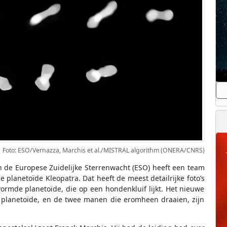
Foto: ESO/Vernazza, Marchis et al./MISTRAL algorithm (ONERA/CNRS)
n de Europese Zuidelijke Sterrenwacht (ESO) heeft een team
anetoïde Kleopatra. Dat heeft de meest detailrijke foto’s
rmde planetoïde, die op een hondenkluif lijkt. Het nieuwe
 planetoïde, en de twee manen die eromheen draaien, zijn