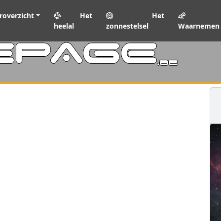
roverzicht
Het
Het
heelal
zonnestelsel
Waarnemen
EPAGE
.be