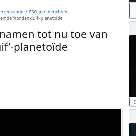
errenkunde
ESO persberichten
emde ‘hondenkluif’-planetoïde
namen tot nu toe van
f’-planetoïde
D