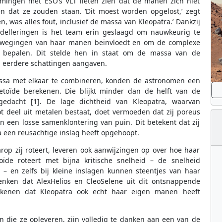
ingen met ESO’s VLT lieten zien dat de manen zich niet
 dat ze zouden staan. ‘Dit moest worden opgelost,’ zegt
 was alles fout, inclusief de massa van Kleopatra.’ Dankzij
lleringen is het team erin geslaagd om nauwkeurig te
 bewegingen van haar manen beïnvloedt en om de complexe
 bepalen. Dit stelde hen in staat om de massa van de
n eerdere schattingen aangaven.
ssa met elkaar te combineren, konden de astronomen een
toïde berekenen. Die blijkt minder dan de helft van de
gedacht [1]. De lage dichtheid van Kleopatra, waarvan
t deel uit metalen bestaat, doet vermoeden dat zij poreus
an een losse samenklontering van puin. Dit betekent dat zij
na een reusachtige inslag heeft opgehoopt.
op zij roteert, leveren ook aanwijzingen op over hoe haar
de roteert met bijna kritische snelheid – de snelheid
 – en zelfs bij kleine inslagen kunnen steentjes van haar
enken dat AlexHelios en CleoSelene uit dit ontsnappende
ekenen dat Kleopatra ook echt haar eigen manen heeft
 die ze opleveren, zijn volledig te danken aan een van de