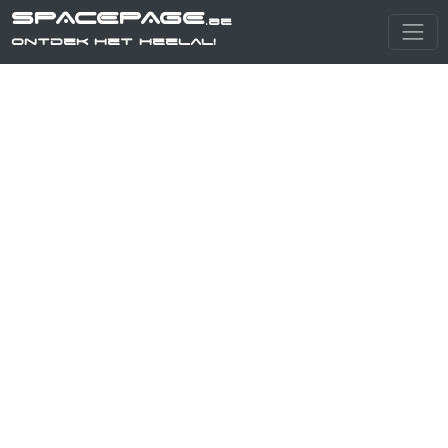
SPACEPAGE
.be
Ontdek het heelal!