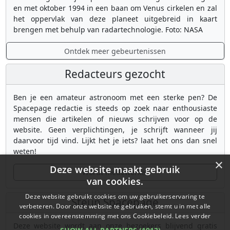
en met oktober 1994 in een baan om Venus cirkelen en zal
het oppervlak van deze planeet uitgebreid in kaart
brengen met behulp van radartechnologie. Foto: NASA
Ontdek meer gebeurtenissen
Redacteurs gezocht
Ben je een amateur astronoom met een sterke pen? De
Spacepage redactie is steeds op zoek naar enthousiaste
mensen die artikelen of nieuws schrijven voor op de
website. Geen verplichtingen, je schrijft wanneer jij
daarvoor tijd vind. Lijkt het je iets? laat het ons dan snel
weten!
×
Deze website maakt gebruik
Wordt medewerker
van cookies.
Deze website gebruikt cookies om uw gebruikerservaring te
Steun Spacepage
verbeteren. Door onze website te gebruiken, stemt u in met alle
cookies in overeenstemming met ons Cookiebeleid.
Lees verder
Deze website wordt aan onze bezoekers blijvend gratis