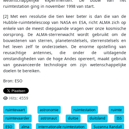
wetenschappelijke experimenten. De bouw van het
ruimtestation ging in november 1998 van start.
[2] Met een resolutie die tien keer beter is dan die van de
Hubble-ruimtetelescoop van NASA en ESA, richt ALMA zich op
enkele van de meest diepgaande vragen over onze kosmische
oorsprong. De ALMA-sterrenwacht wordt gebruikt om de
bouwstenen van sterren, planetenstelsels, sterrenstelsels en
het leven zelf te onderzoeken. De enorme opstelling van
reusachtige antennes, die onder de uitdagende
omstandigheden van de hoge Andes opereert, maakt gebruik
van geavanceerde technologie om zijn wetenschappelijke
doelen te bereiken.
Bron: ESO
Hits: 4559
ruimtevaart
astronomie
ruimtestation
ruimte
ruimtevaarder
astronaut
duitse
duitsland
ISS
ESO
alma
internationale ruimtestation
Suzanna Randall