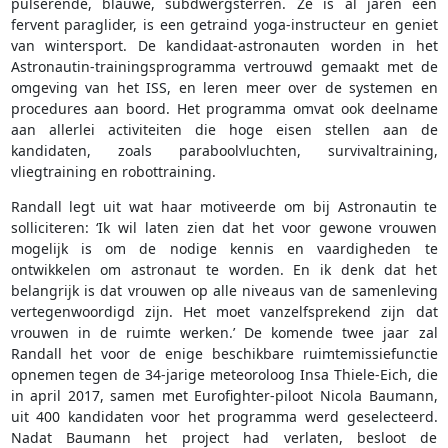
pulserende, blauwe, subdwergsterren. Ze is al jaren een
fervent paraglider, is een getraind yoga-instructeur en geniet
van wintersport. De kandidaat-astronauten worden in het
Astronautin-trainingsprogramma vertrouwd gemaakt met de
omgeving van het ISS, en leren meer over de systemen en
procedures aan boord. Het programma omvat ook deelname
aan allerlei activiteiten die hoge eisen stellen aan de
kandidaten, zoals paraboolvluchten, survivaltraining,
vliegtraining en robottraining.
Randall legt uit wat haar motiveerde om bij Astronautin te
solliciteren: ‘Ik wil laten zien dat het voor gewone vrouwen
mogelijk is om de nodige kennis en vaardigheden te
ontwikkelen om astronaut te worden. En ik denk dat het
belangrijk is dat vrouwen op alle niveaus van de samenleving
vertegenwoordigd zijn. Het moet vanzelfsprekend zijn dat
vrouwen in de ruimte werken.’ De komende twee jaar zal
Randall het voor de enige beschikbare ruimtemissiefunctie
opnemen tegen de 34-jarige meteoroloog Insa Thiele-Eich, die
in april 2017, samen met Eurofighter-piloot Nicola Baumann,
uit 400 kandidaten voor het programma werd geselecteerd.
Nadat Baumann het project had verlaten, besloot de