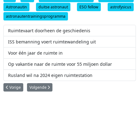
Astronautin
duitse astronaut
ESO fellow
astrofysicus
astronautentrainingsprogramma
Ruimtevaart doorheen de geschiedenis
ISS bemanning voert ruimtewandeling uit
Voor één jaar de ruimte in
Op vakantie naar de ruimte voor 55 miljoen dollar
Rusland wil na 2024 eigen ruimtestation
Vorig artikel: ALMA brengt het inwendige web van een stellaire kraamkame
Volgende artikel: ESO's VLT werkt voor het eerst als grote en
Vorige
Volgende