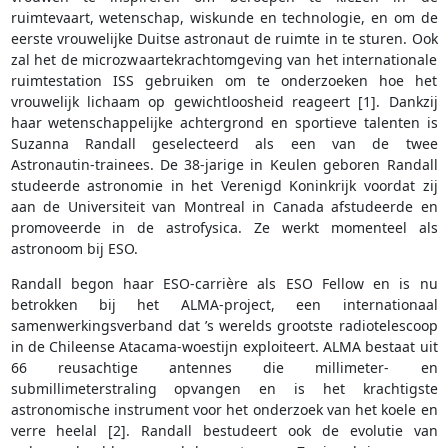
ruimtevaart, wetenschap, wiskunde en technologie, en om de
eerste vrouwelijke Duitse astronaut de ruimte in te sturen. Ook
zal het de microzwaartekrachtomgeving van het internationale
ruimtestation ISS gebruiken om te onderzoeken hoe het
vrouwelijk lichaam op gewichtloosheid reageert [1]. Dankzij
haar wetenschappelijke achtergrond en sportieve talenten is
Suzanna Randall geselecteerd als een van de twee
Astronautin-trainees. De 38-jarige in Keulen geboren Randall
studeerde astronomie in het Verenigd Koninkrijk voordat zij
aan de Universiteit van Montreal in Canada afstudeerde en
promoveerde in de astrofysica. Ze werkt momenteel als
astronoom bij ESO.
Randall begon haar ESO-carrière als ESO Fellow en is nu
betrokken bij het ALMA-project, een internationaal
samenwerkingsverband dat ’s werelds grootste radiotelescoop
in de Chileense Atacama-woestijn exploiteert. ALMA bestaat uit
66 reusachtige antennes die millimeter- en
submillimeterstraling opvangen en is het krachtigste
astronomische instrument voor het onderzoek van het koele en
verre heelal [2]. Randall bestudeert ook de evolutie van