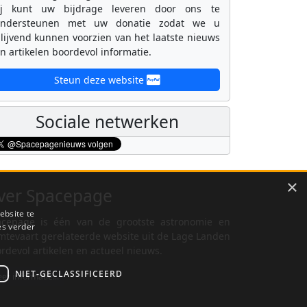
ij kunt uw bijdrage leveren door ons te
ondersteunen met uw donatie zodat we u
lijvend kunnen voorzien van het laatste nieuws
n artikelen boordevol informatie.
Steun deze website
Sociale netwerken
×
ver Spacepage
ebsite te
cepage is één van de grootste astronomie en
es verder
mtevaart gerelateerde website uit de Lage Landen
rdevol artikelen en actueel nieuws.
NIET-GECLASSIFICEERD
er informatie...