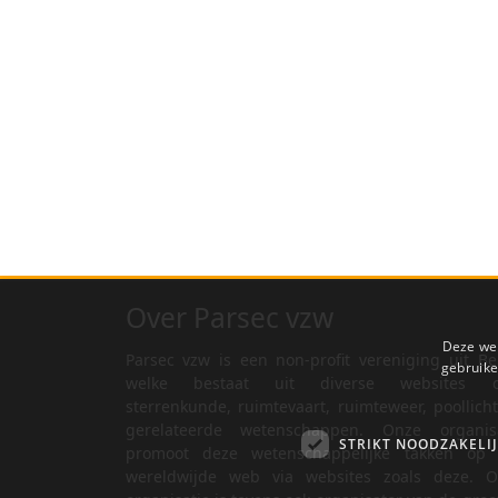
Over Parsec vzw
Deze web
Parsec vzw is een non-profit vereniging uit Be
gebruike
welke bestaat uit diverse websites o
sterrenkunde, ruimtevaart, ruimteweer, poollich
gerelateerde wetenschappen. Onze organisa
STRIKT NOODZAKELI
promoot deze wetenschappelijke takken op 
wereldwijde web via websites zoals deze. O