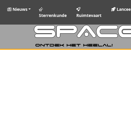
Nieuws
Lancee
Sterrenkunde
Ruimtevaart
SPAC
Ontdek het heelal!