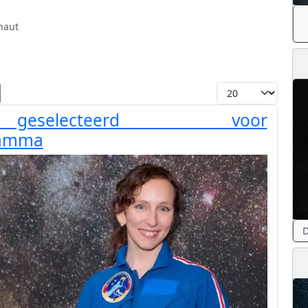
naut
Toon #
geselecteerd voor
ramma
D