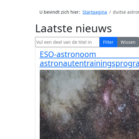
U bevindt zich hier:
Startpagina
duitse astro
Laatste nieuws
Vul een deel van de titel in
Filter
Wissen
ESO-astronoom 
astronautentrainingsprog