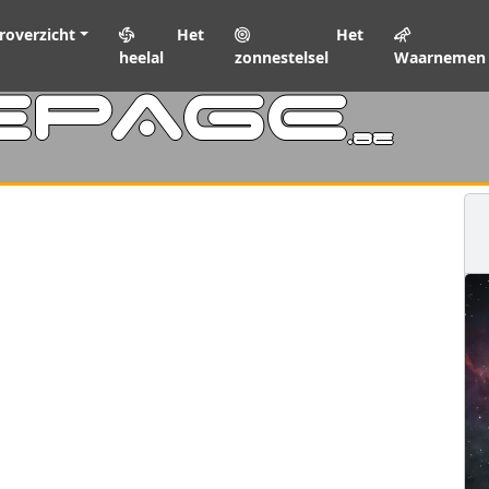
roverzicht
Het
Het
heelal
zonnestelsel
Waarnemen
EPAGE
.be