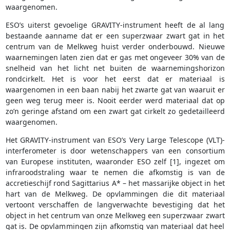
waargenomen.
ESO’s uiterst gevoelige GRAVITY-instrument heeft de al lang
bestaande aanname dat er een superzwaar zwart gat in het
centrum van de Melkweg huist verder onderbouwd. Nieuwe
waarnemingen laten zien dat er gas met ongeveer 30% van de
snelheid van het licht net buiten de waarnemingshorizon
rondcirkelt. Het is voor het eerst dat er materiaal is
waargenomen in een baan nabij het zwarte gat van waaruit er
geen weg terug meer is. Nooit eerder werd materiaal dat op
zo’n geringe afstand om een zwart gat cirkelt zo gedetailleerd
waargenomen.
Het GRAVITY-instrument van ESO’s Very Large Telescope (VLT)-
interferometer is door wetenschappers van een consortium
van Europese instituten, waaronder ESO zelf [1], ingezet om
infraroodstraling waar te nemen die afkomstig is van de
accretieschijf rond Sagittarius A* – het massarijke object in het
hart van de Melkweg. De opvlammingen die dit materiaal
vertoont verschaffen de langverwachte bevestiging dat het
object in het centrum van onze Melkweg een superzwaar zwart
gat is. De opvlammingen zijn afkomstig van materiaal dat heel