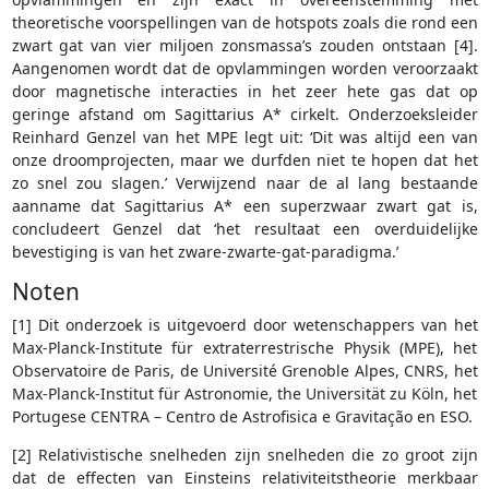
theoretische voorspellingen van de hotspots zoals die rond een
zwart gat van vier miljoen zonsmassa’s zouden ontstaan [4].
Aangenomen wordt dat de opvlammingen worden veroorzaakt
door magnetische interacties in het zeer hete gas dat op
geringe afstand om Sagittarius A* cirkelt. Onderzoeksleider
Reinhard Genzel van het MPE legt uit: ‘Dit was altijd een van
onze droomprojecten, maar we durfden niet te hopen dat het
zo snel zou slagen.’ Verwijzend naar de al lang bestaande
aanname dat Sagittarius A* een superzwaar zwart gat is,
concludeert Genzel dat ‘het resultaat een overduidelijke
bevestiging is van het zware-zwarte-gat-paradigma.’
Noten
[1] Dit onderzoek is uitgevoerd door wetenschappers van het
Max-Planck-Institute für extraterrestrische Physik (MPE), het
Observatoire de Paris, de Université Grenoble Alpes, CNRS, het
Max-Planck-Institut für Astronomie, the Universität zu Köln, het
Portugese CENTRA – Centro de Astroﬁsica e Gravitação en ESO.
[2] Relativistische snelheden zijn snelheden die zo groot zijn
dat de effecten van Einsteins relativiteitstheorie merkbaar