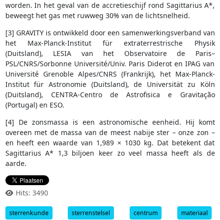
worden. In het geval van de accretieschijf rond Sagittarius A*,
beweegt het gas met ruwweg 30% van de lichtsnelheid.
[3] GRAVITY is ontwikkeld door een samenwerkingsverband van
het Max-Planck-Institut für extraterrestrische Physik
(Duitsland), LESIA van het Observatoire de Paris–
PSL/CNRS/Sorbonne Université/Univ. Paris Diderot en IPAG van
Université Grenoble Alpes/CNRS (Frankrijk), het Max-Planck-
Institut für Astronomie (Duitsland), de Universität zu Köln
(Duitsland), CENTRA-Centro de Astrofisica e Gravitação
(Portugal) en ESO.
[4] De zonsmassa is een astronomische eenheid. Hij komt
overeen met de massa van de meest nabije ster – onze zon –
en heeft een waarde van 1,989 × 1030 kg. Dat betekent dat
Sagittarius A* 1,3 biljoen keer zo veel massa heeft als de
aarde.
Hits: 3490
sterrenkunde
sterrenstelsel
centrum
materiaal