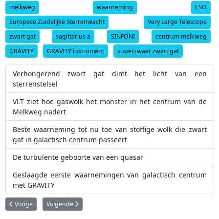
melkweg
waarneming
ESO
Europese Zuidelijke Sterrenwacht
Very Large Telescope
zwart gat
sagittarius a
SINFONI
centrum melkweg
GRAVITY
GRAVITY instrument
superzwaar zwart gat
Verhongerend zwart gat dimt het licht van een
sterrenstelsel
VLT ziet hoe gaswolk het monster in het centrum van de
Melkweg nadert
Beste waarneming tot nu toe van stoffige wolk die zwart
gat in galactisch centrum passeert
De turbulente geboorte van een quasar
Geslaagde eerste waarnemingen van galactisch centrum
met GRAVITY
Vorig artikel: ALMA en MUSE detecteren galactische fontein
Volgende artikel: De piraat van de zuidelijke hemel
Vorige
Volgende