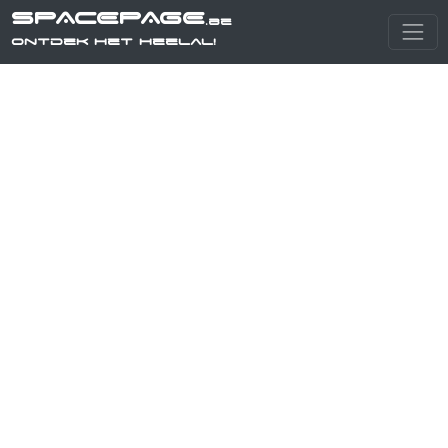
SPACEPAGE
.be
Ontdek het heelal!