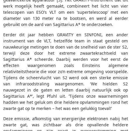
werk mogelijk heeft gemaakt, combineert het licht van vier
telescopen van ESO’s VLT om een ​​‘supertelescoop’ met een
diameter van 130 meter na te bootsen, en werd al eerder
gebruikt om de aard van Sagittarius A* te onderzoeken.
Eerder dit jaar hebben GRAVITY en SINFONI, een ander
instrument van de VLT, hetzelfde team in staat gesteld om
nauwkeurige metingen te doen van de snelheid van de ster S2,
terwijl deze door het extreme zwaartekrachtveld van
Sagittarius A* scheerde. Daarbij werden voor het eerst de
effecten waargenomen zoals Einsteins algemene
relativiteitstheorie die voor zo’n extreme omgeving voorspelde.
Tijdens de scheervlucht van S2 werd ook een sterke emissie
van infraroodstraling waargenomen. ‘We hielden S2
nauwgezet in de gaten en letten daarbij natuurlijk ook op
Sagittarius A*’, legt Pfuhl uit. ‘Tijdens onze waarnemingen
hadden we het geluk om drie heldere opvlammingen rond het
zwarte gat op te merken – het was een gelukkig toeval!’
Deze emissie, afkomstig van energierijke elektronen nabij het
zwarte gat, was zichtbaar als drie opvallende heldere
opvlammingen en zijn exact in overeenstemming met