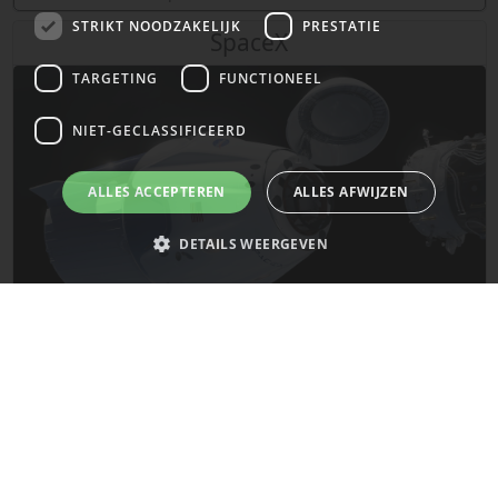
STRIKT NOODZAKELIJK
PRESTATIE
SpaceX
TARGETING
FUNCTIONEEL
NIET-GECLASSIFICEERD
ALLES ACCEPTEREN
ALLES AFWIJZEN
DETAILS WEERGEVEN
Strikt noodzakelijk
Prestatie
Targeting
Functioneel
De laatste updates van SpaceX!
Niet-geclassificeerd
Strikt noodzakelijke cookies maken de kernfunctionaliteiten van de
Mars
website mogelijk, zoals gebruikersaanmelding en accountbeheer. De
website kan niet goed worden gebruikt zonder de strikt noodzakelijke
cookies.
Naam
Provider
/
Domein
Vervaldatum