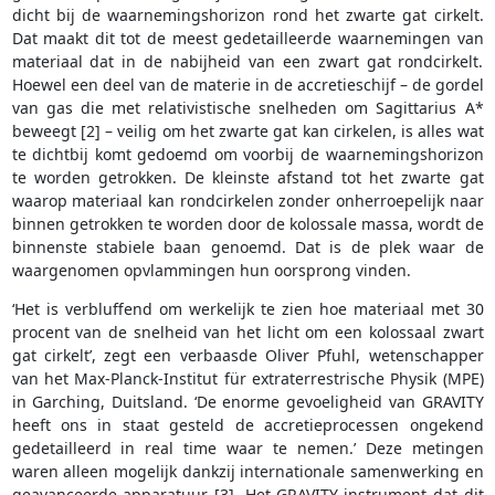
dicht bij de waarnemingshorizon rond het zwarte gat cirkelt.
Dat maakt dit tot de meest gedetailleerde waarnemingen van
materiaal dat in de nabijheid van een zwart gat rondcirkelt.
Hoewel een deel van de materie in de accretieschijf – de gordel
van gas die met relativistische snelheden om Sagittarius A*
beweegt [2] – veilig om het zwarte gat kan cirkelen, is alles wat
te dichtbij komt gedoemd om voorbij de waarnemingshorizon
te worden getrokken. De kleinste afstand tot het zwarte gat
waarop materiaal kan rondcirkelen zonder onherroepelijk naar
binnen getrokken te worden door de kolossale massa, wordt de
binnenste stabiele baan genoemd. Dat is de plek waar de
waargenomen opvlammingen hun oorsprong vinden.
‘Het is verbluffend om werkelijk te zien hoe materiaal met 30
procent van de snelheid van het licht om een kolossaal zwart
gat cirkelt’, zegt een verbaasde Oliver Pfuhl, wetenschapper
van het Max-Planck-Institut für extraterrestrische Physik (MPE)
in Garching, Duitsland. ‘De enorme gevoeligheid van GRAVITY
heeft ons in staat gesteld de accretieprocessen ongekend
gedetailleerd in real time waar te nemen.’ Deze metingen
waren alleen mogelijk dankzij internationale samenwerking en
geavanceerde apparatuur [3]. Het GRAVITY-instrument dat dit