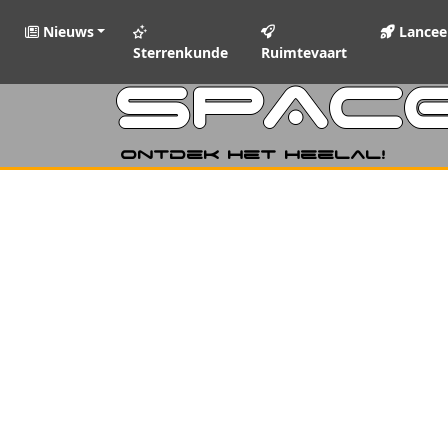
Nieuws
Lancee
Sterrenkunde
Ruimtevaart
SPAC
Ontdek het heelal!