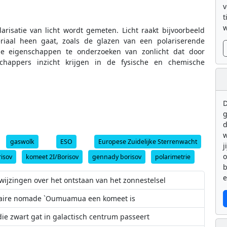
v
t
w
arisatie van licht wordt gemeten. Licht raakt bijvoorbeeld
iaal heen gaat, zoals de glazen van een polariserende
de eigenschappen te onderzoeken van zonlicht dat door
chappers inzicht krijgen in de fysische en chemische
D
g
d
w
gaswolk
ESO
Europese Zuidelijke Sterrenwacht
j
risov
komeet 2I/Borisov
gennady borisov
polarimetrie
b
e
ijzingen over het ontstaan van het zonnestelsel
ellaire nomade `Oumuamua een komeet is
die zwart gat in galactisch centrum passeert