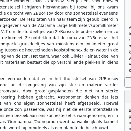
llaire kometen zoals 2I/Borisov. ‘Stel je eens voor hoeveel
enstelsel lichtjaren hiervandaan bij toeval bij ons kwam
 die de tocht van 2I/Borisov door ons zonnestelsel eveneens
zoeken. De resultaten van haar team zijn gepubliceerd in
n gegevens van de Atacama Large Millimeter/submillimeter
V
 VLT om de stofdeeltjes van 2I/Borisov te onderzoeken en zo
t
n de komeet. Ze ontdekten dat de coma van 2I/Borisov – het
r
ompacte gruisdeeltjes van minstens een millimeter groot
o
ing tussen de hoeveelheden koolstofmonoxide en water in de
k
ng van de zon. Het team, waar ook Olivier Hainaut deel van
w
it materialen bestaat die op verschillende plekken in diens
K
 vermoeden dat er in het thuisstelsel van 2I/Borisov
erie uit de omgeving van zijn ster en materie verder
eroorzaakt door grote gasplaneten die met hun sterke
beroering hebben gebracht. Astronomen denken dat iets
is van ons eigen zonnestelsel heeft afgespeeld. Hoewel
e onze zon passeerde, was hij niet de eerste interstellaire
B
jdens een bezoek aan ons zonnestelsel is waargenomen, en in
p
was ʻOumuamua. ʻOumuamua werd aanvankelijk als komeet
n
onde wordt hij inmiddels als een planetoïde beschouwd.
n