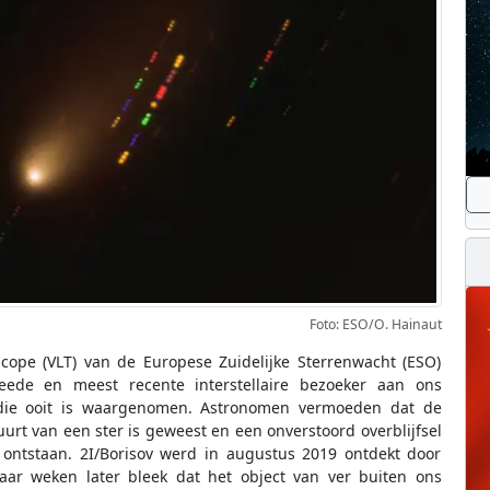
Foto: ESO/O. Hainaut
ope (VLT) van de Europese Zuidelijke Sterrenwacht (ESO)
eede en meest recente interstellaire bezoeker aan ons
 die ooit is waargenomen. Astronomen vermoeden dat de
urt van een ster is geweest en een onverstoord overblijfsel
 ontstaan. 2I/Borisov werd in augustus 2019 ontdekt door
ar weken later bleek dat het object van ver buiten ons