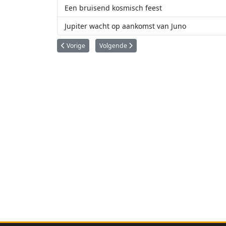
Een bruisend kosmisch feest
Jupiter wacht op aankomst van Juno
Vorig artikel: Nieuwe telescoop op ESO’s La Silla-sterr
Volgende artikel: Astronomen brengen magn
Vorige
Volgende