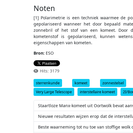
Noten
[1] Polarimetrie is een techniek waarmee de pol
gepolariseerd wanneer het door bepaald mater
zonnebril of het stof van een komeet. Door 
kometenstof is gepolariseerd, kunnen wetens
eigenschappen van kometen.
Bron:
ESO
Hits: 3179
sterrenkunde
komeet
zonnestelsel
Very Large Telescope
interstellaire komeet
2I/Bo
Staartloze Manx-komeet uit Oortwolk bevat aanw
Nieuwe resultaten wijzen erop dat de interst
Beste waarneming tot nu toe van stoffige wolk 