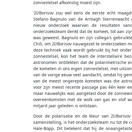
zonnestelsel afkomstig moest zijn.
‘2I/Borisov zou wel eens de eerste echt maagd
Stefano Bagnulo van de Armagh Sterrenwacht en
nieuw onderzoek waarvan de resultaten vand
onderzoeksteam denkt dat de komeet, tot aan zijn 
was geweest. Bagnulo en zijn collega’s gebruikt
Chili, om 2I/Borisov nauwgezet te onderzoeken me
deze techniek vaak wordt gebruikt bij het ond
zonnestelsel, kon het team de interstellaire be
astronomen ontdekten dat de polarimetrische ei
de kometen in ons eigen zonnestelsel, met uitzo
van de vorige eeuw veel aandacht, omdat hij gema
van de meest ongerepte kometen was die astro
voor zijn meest recente passage pas één keer e
maar nauwelijks was aangetast door de zonnewind
overeenkomsten met de wolk van gas en stof waa
miljard jaar geleden is ontstaan.
Door de polarisatie en de kleur van 2I/Boriso
samenstelling, is het onderzoeksteam nu tot de 
Hale-Bopp. Dit betekent dat hij de onaangetast