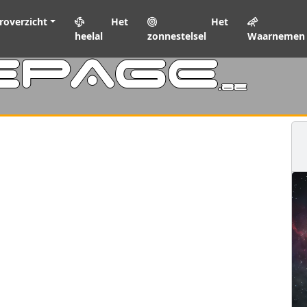
roverzicht
Het
Het
heelal
zonnestelsel
Waarnemen
EPAGE
.be