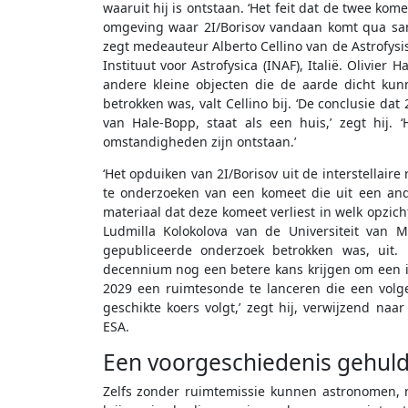
waaruit hij is ontstaan. ‘Het feit dat de twee ko
omgeving waar 2I/Borisov vandaan komt qua samen
zegt medeauteur Alberto Cellino van de Astrofysi
Instituut voor Astrofysica (INAF), Italië. Olivie
andere kleine objecten die de aarde dicht kun
betrokken was, valt Cellino bij. ‘De conclusie da
van Hale-Bopp, staat als een huis,’ zegt hij. 
omstandigheden zijn ontstaan.’
‘Het opduiken van 2I/Borisov uit de interstellai
te onderzoeken van een komeet die uit een ande
materiaal dat deze komeet verliest in welk opzich
Ludmilla Kolokolova van de Universiteit van 
gepubliceerde onderzoek betrokken was, uit.
decennium nog een betere kans krijgen om een in
2029 een ruimtesonde te lanceren die een volge
geschikte koers volgt,’ zegt hij, verwijzend n
ESA.
Een voorgeschiedenis gehuld 
Zelfs zonder ruimtemissie kunnen astronomen, 