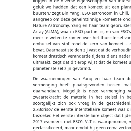
krijgen in de diverse eigenschappen van interste
geluk we hadden dat een komeet uit een planet
buurten,’ zegt Bin Yang, ESO-astronoom in Chili,
aangreep om deze geheimzinnige komeet te onder
Nature Astronomy. Yang en haar team gebruikte
Array (ALMA), waarin ESO partner is, en van ESO’s
meer te weten te komen over het thuisstelsel va
omhulsel van stof rond de kern van komeet – c
bevat. Daarnaast stelden zij vast dat de verhoud
komeet drastisch veranderde tijdens diens naderi
uitmaakt, zegt dat dit erop wijst dat de komeet u
planetenstelsel zijn gevormd.
De waarnemingen van Yang en haar team doen
vermenging heeft plaatsgevonden tussen mat
daarvandaan. Mogelijk is deze vermenging v
zwaartekracht de materie in het stelsel in 
soortgelijks zich ook vroeg in de geschieden
2I/Borisov de eerste interstellaire komeet was di
bezoeker. Het eerste interstellaire object dat ti
2017 eveneens met ESO’s VLT is waargenomen, 
geclassificeerd, maar omdat hij geen coma verto