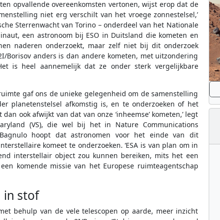
meten opvallende overeenkomsten vertonen, wijst erop dat de
stelling niet erg verschilt van het vroege zonnestelsel,’
sche Sterrenwacht van Torino – onderdeel van het Nationale
r Hainaut, een astronoom bij ESO in Duitsland die kometen en
nen naderen onderzoekt, maar zelf niet bij dit onderzoek
t 2I/Borisov anders is dan andere kometen, met uitzondering
‘Het is heel aannemelijk dat ze onder sterk vergelijkbare
re ruimte gaf ons de unieke gelegenheid om de samenstelling
r planetenstelsel afkomstig is, en te onderzoeken of het
t dan ook afwijkt van dat van onze ‘inheemse’ kometen,’ legt
Maryland (VS), die wel bij het in Nature Communications
 Bagnulo hoopt dat astronomen voor het einde van dit
terstellaire komeet te onderzoeken. ‘ESA is van plan om in
nd interstellair object zou kunnen bereiken, mits het een
aar een komende missie van het Europese ruimteagentschap
in stof
met behulp van de vele telescopen op aarde, meer inzicht