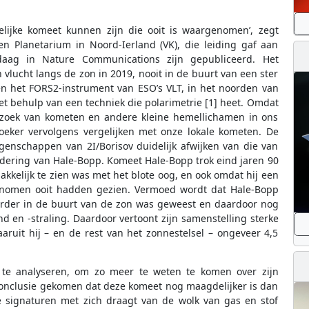
elijke komeet kunnen zijn die ooit is waargenomen’, zegt
 Planetarium in Noord-Ierland (VK), die leiding gaf aan
aag in Nature Communications zijn gepubliceerd. Het
vlucht langs de zon in 2019, nooit in de buurt van een ster
en het FORS2-instrument van ESO’s VLT, in het noorden van
t behulp van een techniek die polarimetrie [1] heet. Omdat
erzoek van kometen en andere kleine hemellichamen in ons
zoeker vervolgens vergelijken met onze lokale kometen. De
genschappen van 2I/Borisov duidelijk afwijken van die van
ndering van Hale-Bopp. Komeet Hale-Bopp trok eind jaren 90
kkelijk te zien was met het blote oog, en ook omdat hij een
nomen ooit hadden gezien. Vermoed wordt dat Hale-Bopp
erder in de buurt van de zon was geweest en daardoor nog
 en -straling. Daardoor vertoont zijn samenstelling sterke
ruit hij – en de rest van het zonnestelsel – ongeveer 4,5
v te analyseren, om zo meer te weten te komen over zijn
conclusie gekomen dat deze komeet nog maagdelijker is dan
e signaturen met zich draagt van de wolk van gas en stof