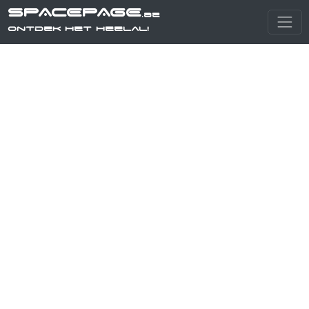
SPACEPAGE
.be
Ontdek het heelal!