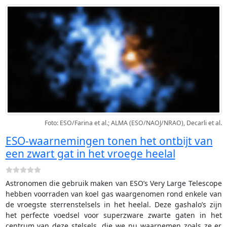
Foto: ESO/Farina et al.; ALMA (ESO/NAOJ/NRAO), Decarli et al.
ESO-waarnemingen tonen het ontbijt van
een zwart gat in het vroege heelal
Astronomen die gebruik maken van ESO’s Very Large Telescope
hebben voorraden van koel gas waargenomen rond enkele van
de vroegste sterrenstelsels in het heelal. Deze gashalo’s zijn
het perfecte voedsel voor superzware zwarte gaten in het
centrum van deze stelsels, die we nu waarnemen zoals ze er