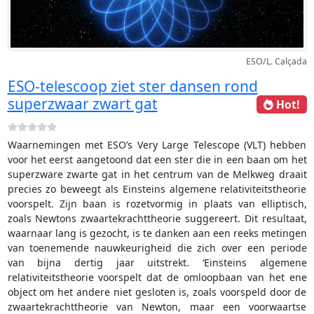
ESO/L. Calçada
ESO-telescoop ziet ster dansen rond
superzwaar zwart gat
Hot!
Waarnemingen met ESO’s Very Large Telescope (VLT) hebben
voor het eerst aangetoond dat een ster die in een baan om het
superzware zwarte gat in het centrum van de Melkweg draait
precies zo beweegt als Einsteins algemene relativiteitstheorie
voorspelt. Zijn baan is rozetvormig in plaats van elliptisch,
zoals Newtons zwaartekrachttheorie suggereert. Dit resultaat,
waarnaar lang is gezocht, is te danken aan een reeks metingen
van toenemende nauwkeurigheid die zich over een periode
van bijna dertig jaar uitstrekt. ‘Einsteins algemene
relativiteitstheorie voorspelt dat de omloopbaan van het ene
object om het andere niet gesloten is, zoals voorspeld door de
zwaartekrachttheorie van Newton, maar een voorwaartse