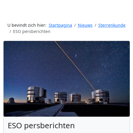
U bevindt zich hier:
Startpagina
Nieuws
Sterrenkunde
ESO persberichten
ESO persberichten