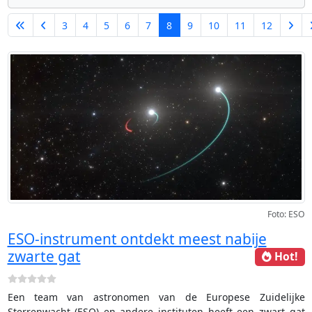
3
4
5
6
7
8
9
10
11
12
Pagina 8 van 35
Foto: ESO
ESO-instrument ontdekt meest nabije
zwarte gat
Hot!
Een team van astronomen van de Europese Zuidelijke
Sterrenwacht (ESO) en andere instituten heeft een zwart gat