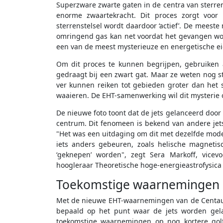
Superzware zwarte gaten in de centra van sterren
enorme zwaartekracht. Dit proces zorgt voor
sterrenstelsel wordt daardoor ‘actief’. De meeste
omringend gas kan net voordat het gevangen wor
een van de meest mysterieuze en energetische ei
Om dit proces te kunnen begrijpen, gebruiken 
gedraagt bij een zwart gat. Maar ze weten nog s
ver kunnen reiken tot gebieden groter dan het s
waaieren. De EHT-samenwerking wil dit mysterie 
De nieuwe foto toont dat de jets gelanceerd door 
centrum. Dit fenomeen is bekend van andere jet
"Het was een uitdaging om dit met dezelfde model
iets anders gebeuren, zoals helische magnetis
‘geknepen’ worden", zegt Sera Markoff, vicev
hoogleraar Theoretische hoge-energieastrofysica
Toekomstige waarnemingen
Met de nieuwe EHT-waarnemingen van de Centaurus
bepaald op het punt waar de jets worden gela
toekomstige waarnemingen op nog kortere golf