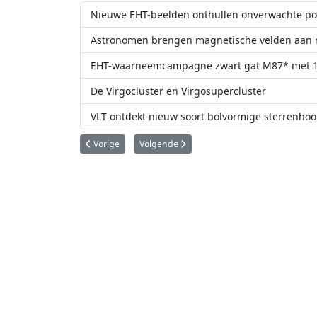
Nieuwe EHT-beelden onthullen onverwachte pol
Astronomen brengen magnetische velden aan ra
EHT-waarneemcampagne zwart gat M87* met 1
De Virgocluster en Virgosupercluster
VLT ontdekt nieuw soort bolvormige sterrenho
Vorig artikel: Duizendste aardscheerder waargenomen 
Volgende artikel: Ingenieuze 'geweven' spec
Vorige
Volgende