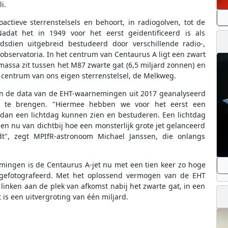
i.
actieve sterrenstelsels en behoort, in radiogolven, tot de
Nadat het in 1949 voor het eerst geïdentificeerd is als
ndsdien uitgebreid bestudeerd door verschillende radio-,
observatoria. In het centrum van Centaurus A ligt een zwart
assa zit tussen het M87 zwarte gat (6,5 miljard zonnen) en
t centrum van ons eigen sterrenstelsel, de Melkweg.
ijn de data van de EHT-waarnemingen uit 2017 geanalyseerd
d te brengen. "Hiermee hebben we voor het eerst een
l dan een lichtdag kunnen zien en bestuderen. Een lichtdag
zien nu van dichtbij hoe een monsterlijk grote jet gelanceerd
", zegt MPIfR-astronoom Michael Janssen, die onlangs
mingen is de Centaurus A-jet nu met een tien keer zo hoge
e gefotografeerd. Met het oplossend vermogen van de EHT
inken aan de plek van afkomst nabij het zwarte gat, in een
is een uitvergroting van één miljard.