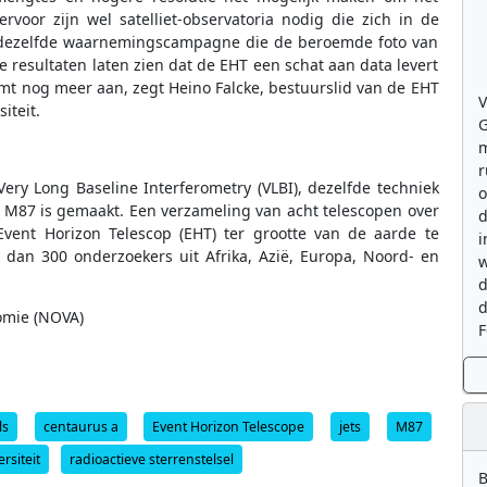
rvoor zijn wel satelliet-observatoria nodig die zich in de
n dezelfde waarnemingscampagne die de beroemde foto van
 resultaten laten zien dat de EHT een schat aan data levert
omt nog meer aan, zegt Heino Falcke, bestuurslid van de EHT
V
iteit.
G
m
r
y Long Baseline Interferometry (VLBI), dezelfde techniek
o
 M87 is gemaakt. Een verzameling van acht telescopen over
d
nt Horizon Telescop (EHT) ter grootte van de aarde te
i
dan 300 onderzoekers uit Afrika, Azië, Europa, Noord- en
w
d
d
omie (NOVA)
F
ls
centaurus a
Event Horizon Telescope
jets
M87
siteit
radioactieve sterrenstelsel
B