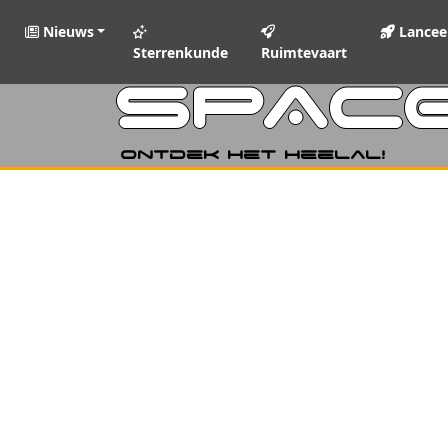
Nieuws
Lancee
Sterrenkunde
Ruimtevaart
SPAC
Ontdek het heelal!