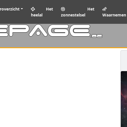
roverzicht
Het
Het
heelal
zonnestelsel
Waarnemen
EPAGE
.be