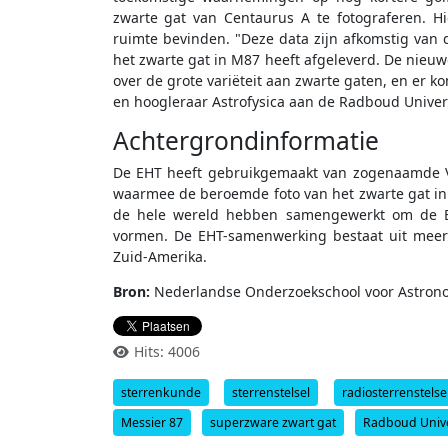
zwarte gat van Centaurus A te fotograferen. Hie
ruimte bevinden. "Deze data zijn afkomstig va
het zwarte gat in M87 heeft afgeleverd. De nieuwe
over de grote variëteit aan zwarte gaten, en er k
en hoogleraar Astrofysica aan de Radboud Univers
Achtergrondinformatie
De EHT heeft gebruikgemaakt van zogenaamde Ver
waarmee de beroemde foto van het zwarte gat in
de hele wereld hebben samengewerkt om de Eve
vormen. De EHT-samenwerking bestaat uit meer 
Zuid-Amerika.
Bron:
Nederlandse Onderzoekschool voor Astron
Hits: 4006
sterrenkunde
sterrenstelsel
radiosterrenstelse
Messier 87
superzware zwart gat
Radboud Univer