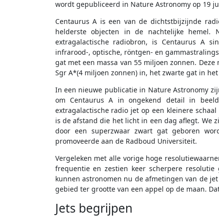
wordt gepubliceerd in Nature Astronomy op 19 jul
Centaurus A is een van de dichtstbijzijnde radio
helderste objecten in de nachtelijke hemel. 
extragalactische radiobron, is Centaurus A si
infrarood-, optische, röntgen- en gammastralings
gat met een massa van 55 miljoen zonnen. Deze m
Sgr A*(4 miljoen zonnen) in, het zwarte gat in he
In een nieuwe publicatie in Nature Astronomy z
om Centaurus A in ongekend detail in beel
extragalactische radio jet op een kleinere schaa
is de afstand die het licht in een dag aflegt. We 
door een superzwaar zwart gat geboren wordt
promoveerde aan de Radboud Universiteit.
Vergeleken met alle vorige hoge resolutiewaarne
frequentie en zestien keer scherpere resoluti
kunnen astronomen nu de afmetingen van de jet l
gebied ter grootte van een appel op de maan. Dat 
Jets begrijpen