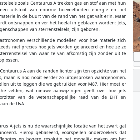
stelsels zoals Centaurus A trekken gas en stof aan met hun
 een uitstoot van enorme hoeveelheden energie en het
 materie in de buurt van de rand van het gat valt erin. Maar
dt ontsnappen en ver het heelal in geblazen worden: Jets,
genschappen van sterrenstelsels, zijn geboren.
astronomen verschillende modellen voor hoe materie zich
teeds niet precies hoe jets worden gelanceerd en hoe ze zo
terrenstelsel van waar ze van afkomstig zijn zonder uit te
oplossen.
Centaurus A aan de randen lichter zijn ten opzichte van het
s, maar is nog nooit eerder zo uitgesproken waargenomen.
len uit te leggen die we gebruikten voor M87. Hier moet er
che velden, wat nieuwe aanwijzingen geeft over hoe jets
oorzitter van de wetenschappelijke raad van de EHT en
 aan de UvA.
 A-jets is nu de waarschijnlijke locatie van het zwart gat
nceerd. Hierop gebaseerd, voorspellen onderzoekers dat
lengtes en hogere resolutie het mogelijk maken om het