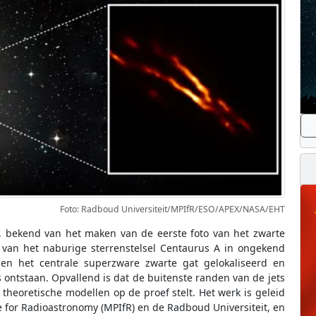
Foto: Radboud Universiteit/MPIfR/ESO/APEX/NASA/EHT
, bekend van het maken van de eerste foto van het zwarte
t van het naburige sterrenstelsel Centaurus A in ongekend
en het centrale superzware zwarte gat gelokaliseerd en
 ontstaan. Opvallend is dat de buitenste randen van de jets
theoretische modellen op de proef stelt. Het werk is geleid
e for Radioastronomy (MPIfR) en de Radboud Universiteit, en