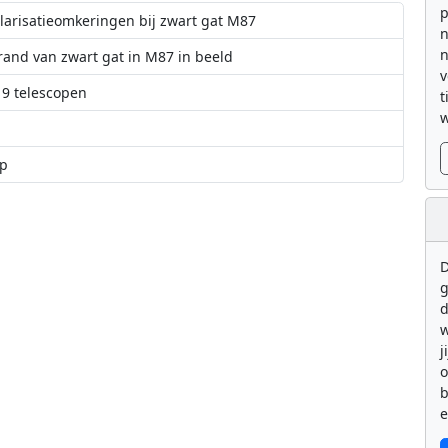
p
arisatieomkeringen bij zwart gat M87
n
n
nd van zwart gat in M87 in beeld
v
9 telescopen
t
w
op
met behulp van radar
trometer bijna klaar voor de start
D
g
d
w
j
b
e