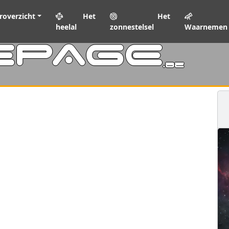
roverzicht
Het
Het
heelal
zonnestelsel
Waarnemen
EPAGE
.be