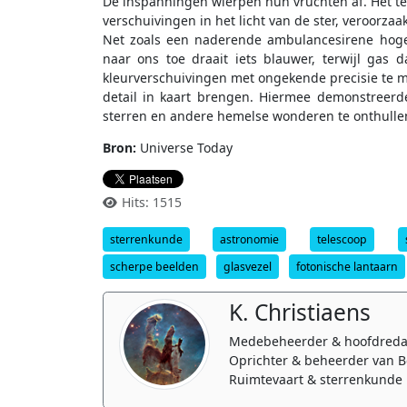
De inspanningen wierpen hun vruchten af. Het te
verschuivingen in het licht van de ster, veroorzaa
Net zoals een naderende ambulancesirene hoger 
naar ons toe draait iets blauwer, terwijl gas d
kleurverschuivingen met ongekende precisie te me
detail in kaart brengen. Hiermee demonstreerd
sterren en andere hemelse wonderen te onthulle
Bron:
Universe Today
Hits: 1515
sterrenkunde
astronomie
telescoop
scherpe beelden
glasvezel
fotonische lantaarn
K. Christiaens
Medebeheerder & hoofdreda
Oprichter & beheerder van B
Ruimtevaart & sterrenkunde 