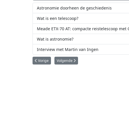
Astronomie doorheen de geschiedenis
Wat is een telescoop?
Meade ETX-70 AT: compacte reistelescoop met G
Wat is astronomie?
Interview met Martin van Ingen
Vorig artikel: Voormalig CEO van Google investeert in vi
Volgende artikel: AI leert exploderende st
Vorige
Volgende