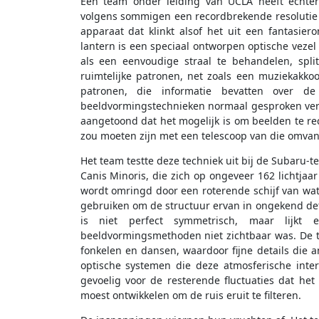
Een team onder leiding van UCLA heeft echte
volgens sommigen een recordbrekende resolutie 
apparaat dat klinkt alsof het uit een fantasie
lantern is een speciaal ontworpen optische vezel d
als een eenvoudige straal te behandelen, spl
ruimtelijke patronen, net zoals een muziekakkoo
patronen, die informatie bevatten over de 
beeldvormingstechnieken normaal gesproken verl
aangetoond dat het mogelijk is om beelden te re
zou moeten zijn met een telescoop van die omvan
Het team testte deze techniek uit bij de Subaru-
Canis Minoris, die zich op ongeveer 162 lichtjaar
wordt omringd door een roterende schijf van wa
gebruiken om de structuur ervan in ongekend deta
is niet perfect symmetrisch, maar lijkt
beeldvormingsmethoden niet zichtbaar was. De t
fonkelen en dansen, waardoor fijne details die a
optische systemen die deze atmosferische inter
gevoelig voor de resterende fluctuaties dat h
moest ontwikkelen om de ruis eruit te filteren.