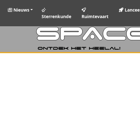
Nieuws
Lancee
Sterrenkunde
Ruimtevaart
SPAC
Ontdek het heelal!