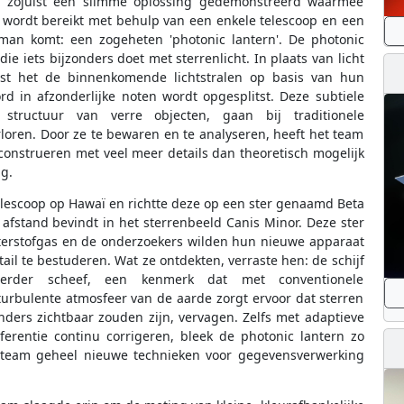
r zojuist een slimme oplossing gedemonstreerd waarmee
wordt bereikt met behulp van een enkele telescoop en een
roman komt: een zogeheten 'photonic lantern'. De photonic
ie iets bijzonders doet met sterrenlicht. In plaats van licht
itst het de binnenkomende lichtstralen op basis van hun
rd in afzonderlijke noten wordt opgesplitst. Deze subtiele
structuur van verre objecten, gaan bij traditionele
oren. Door ze te bewaren en te analyseren, heeft het team
construeren met veel meer details dan theoretisch mogelijk
g.
telescoop op Hawaï en richtte deze op een ster genaamd Beta
 afstand bevindt in het sterrenbeeld Canis Minor. Deze ster
terstofgas en de onderzoekers wilden hun nieuwe apparaat
il te bestuderen. Wat ze ontdekten, verraste hen: de schijf
 eerder scheef, een kenmerk dat met conventionele
urbulente atmosfeer van de aarde zorgt ervoor dat sterren
nders zichtbaar zouden zijn, vervagen. Zelfs met adaptieve
ferentie continu corrigeren, bleek de photonic lantern zo
et team geheel nieuwe technieken voor gegevensverwerking