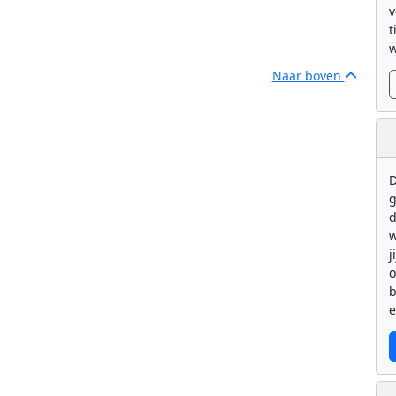
v
t
w
Naar boven
D
g
d
w
j
b
e