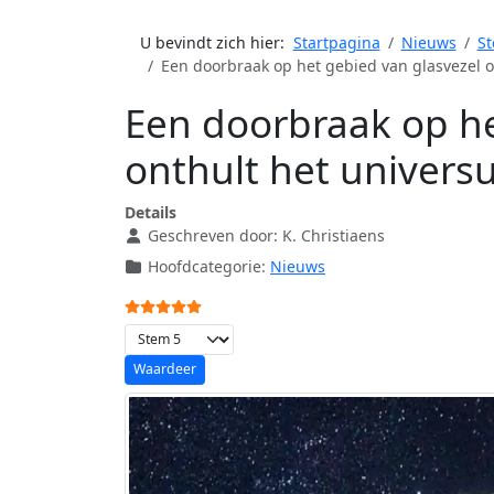
U bevindt zich hier:
Startpagina
Nieuws
St
Een doorbraak op het gebied van glasvezel o
Een doorbraak op he
onthult het univers
Details
Geschreven door:
K. Christiaens
Hoofdcategorie:
Nieuws
Gebruikerswaardering:
5
/
5
Voeg waardering toe