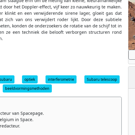
am slaagde erin om de meting van kleine, kleurafhankelijke
kt door het Doppler-effect, vijf keer zo nauwkeurig te maken.
klinkt en een verwijderende sirene lager, gloeit gas dat
at zich van ons verwijdert roder lijkt. Door deze subtiele
ten, konden de onderzoekers de rotatie van de schijf tot in
en ze een techniek die belooft verborgen structuren rond
n.
subaru
optiek
interferometrie
Subaru telescoop
beeldvormingsmethoden
cteur van Spacepage.
elgium in Space.
redacteur.