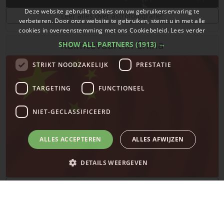
Deze website gebruikt cookies om uw gebruikerservaring te
Leer alles over astrofotografie!
verbeteren. Door onze website te gebruiken, stemt u in met alle
cookies in overeenstemming met ons Cookiebeleid.
Lees verder
Ruimtevaart in China
SHOW ALL PARTNERS
(1913) →
STRIKT NOODZAKELIJK
PRESTATIE
TARGETING
FUNCTIONEEL
NIET-GECLASSIFICEERD
ALLES ACCEPTEREN
ALLES AFWIJZEN
DETAILS WEERGEVEN
De laatste updates over ruimtevaart in China!
Strikt noodzakelijk
Prestatie
Targeting
Functioneel
SpaceX
Niet-geclassificeerd