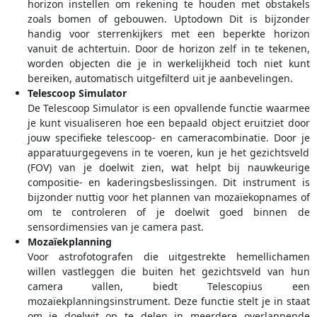
horizon instellen om rekening te houden met obstakels
zoals bomen of gebouwen. Uptodown Dit is bijzonder
handig voor sterrenkijkers met een beperkte horizon
vanuit de achtertuin. Door de horizon zelf in te tekenen,
worden objecten die je in werkelijkheid toch niet kunt
bereiken, automatisch uitgefilterd uit je aanbevelingen.
Telescoop Simulator
De Telescoop Simulator is een opvallende functie waarmee
je kunt visualiseren hoe een bepaald object eruitziet door
jouw specifieke telescoop- en cameracombinatie. Door je
apparatuurgegevens in te voeren, kun je het gezichtsveld
(FOV) van je doelwit zien, wat helpt bij nauwkeurige
compositie- en kaderingsbeslissingen. Dit instrument is
bijzonder nuttig voor het plannen van mozaïekopnames of
om te controleren of je doelwit goed binnen de
sensordimensies van je camera past.
Mozaïekplanning
Voor astrofotografen die uitgestrekte hemellichamen
willen vastleggen die buiten het gezichtsveld van hun
camera vallen, biedt Telescopius een
mozaïekplanningsinstrument. Deze functie stelt je in staat
om je doelwit op te delen in meerdere overlappende