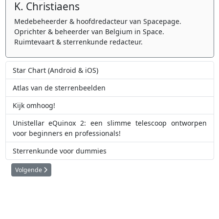
K. Christiaens
Medebeheerder & hoofdredacteur van Spacepage.
Oprichter & beheerder van Belgium in Space.
Ruimtevaart & sterrenkunde redacteur.
Star Chart (Android & iOS)
Atlas van de sterrenbeelden
Kijk omhoog!
Unistellar eQuinox 2: een slimme telescoop ontworpen
voor beginners en professionals!
Sterrenkunde voor dummies
Volgende artikel: Astro Pixel Processor: krachtige beeldverwerking voor 
Volgende