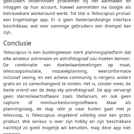
gebruikers ondervinden problemen bij het aanmaken en
inloggen op hun account, hoewel aanmelden via Google als
betrouwbare workaround werkt. Tot slot is Telescopius primair
een Engelstalige app. Er is geen Nederlandstalige interface
beschikbaar, wat voor sommige gebruikers een drempel kan
zijn.
Conclusie
Telescopius is een buitengewoon sterk planningsplatform dat
elke amateur astronoom en astrofotograaf zou moeten kennen.
De combinatie van doelwitaanbevelingen op maat,
telescoopsimulatie, mozaïekplanning, weersinformatie
inclusief seeing, en een actieve community is nergens anders
gratis en zo samenhangend te vinden. Het is, zonder meer, de
beste vriend van de deep-sky astrofotograaf. De app vervangt
geen sterrenkaartsoftware zoals Stellarium, en ook geen
capture- of montuurbesturingssoftware. Maar als
planningslaag, de stap vóór je naar buiten gaat met je
telescoop, is Telescopius ongekend volledig voor een gratis
product. Wie serieus is over zijn hobby en zijn beschikbare
nachttijd zo goed mogelijk wil benutten, mag deze app niet
negeren.