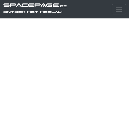
SPACEPAGE
.be
Ontdek het heelal!