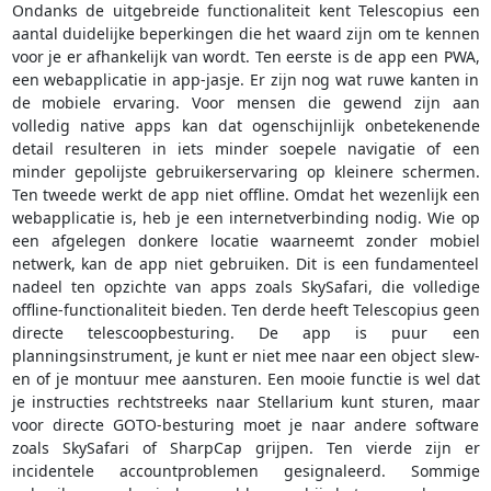
Ondanks de uitgebreide functionaliteit kent Telescopius een
aantal duidelijke beperkingen die het waard zijn om te kennen
voor je er afhankelijk van wordt. Ten eerste is de app een PWA,
een webapplicatie in app-jasje. Er zijn nog wat ruwe kanten in
de mobiele ervaring. Voor mensen die gewend zijn aan
volledig native apps kan dat ogenschijnlijk onbetekenende
detail resulteren in iets minder soepele navigatie of een
minder gepolijste gebruikerservaring op kleinere schermen.
Ten tweede werkt de app niet offline. Omdat het wezenlijk een
webapplicatie is, heb je een internetverbinding nodig. Wie op
een afgelegen donkere locatie waarneemt zonder mobiel
netwerk, kan de app niet gebruiken. Dit is een fundamenteel
nadeel ten opzichte van apps zoals SkySafari, die volledige
offline-functionaliteit bieden. Ten derde heeft Telescopius geen
directe telescoopbesturing. De app is puur een
planningsinstrument, je kunt er niet mee naar een object slew-
en of je montuur mee aansturen. Een mooie functie is wel dat
je instructies rechtstreeks naar Stellarium kunt sturen, maar
voor directe GOTO-besturing moet je naar andere software
zoals SkySafari of SharpCap grijpen. Ten vierde zijn er
incidentele accountproblemen gesignaleerd. Sommige