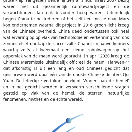
grote klap aangezien beide landen al sinds maart 2007 bezig
waren met dit gezamenlijk ruimtevaartproject en de
verwachtingen dan ook bijzonder hoog waren. Uiteindelijk
begon China te bestuderen of het zelf een missie naar Mars
kon ondernemen waarna dit project in 2016 groen licht kreeg
van de Chinese overheid. China deed ondertussen ook heel
wat ervaring op op vlak van technologie en verkenning van ons
zonnestelsel dankzij de succesvolle Chang'e maanverkenners
waarbij zelfs al tweemaal een kleine robotwagen op het
oppervlak van de maan werd gebracht. In april 2020 kreeg de
Chinese Marsmissie uiteindelijk officieel de naam 'Tianwen-1'
dat afkomstig is uit een lang en oud Chinees gedicht dat
geschreven werd door één van de oudste Chinese dichters Qu
Yuan. De letterlijke vertaling betekent 'Vragen aan de hemel'
en in het gedicht worden in versvorm verschillende vragen
gesteld op vlak van de hemel, de sterren, natuurlijke
fenomenen, mythes en de echte wereld.