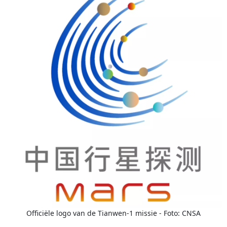
Officiële logo van de Tianwen-1 missie - Foto: CNSA