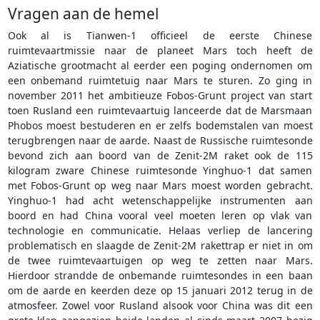
Vragen aan de hemel
Ook al is Tianwen-1 officieel de eerste Chinese
ruimtevaartmissie naar de planeet Mars toch heeft de
Aziatische grootmacht al eerder een poging ondernomen om
een onbemand ruimtetuig naar Mars te sturen. Zo ging in
november 2011 het ambitieuze Fobos-Grunt project van start
toen Rusland een ruimtevaartuig lanceerde dat de Marsmaan
Phobos moest bestuderen en er zelfs bodemstalen van moest
terugbrengen naar de aarde. Naast de Russische ruimtesonde
bevond zich aan boord van de Zenit-2M raket ook de 115
kilogram zware Chinese ruimtesonde Yinghuo-1 dat samen
met Fobos-Grunt op weg naar Mars moest worden gebracht.
Yinghuo-1 had acht wetenschappelijke instrumenten aan
boord en had China vooral veel moeten leren op vlak van
technologie en communicatie. Helaas verliep de lancering
problematisch en slaagde de Zenit-2M rakettrap er niet in om
de twee ruimtevaartuigen op weg te zetten naar Mars.
Hierdoor strandde de onbemande ruimtesondes in een baan
om de aarde en keerden deze op 15 januari 2012 terug in de
atmosfeer. Zowel voor Rusland alsook voor China was dit een