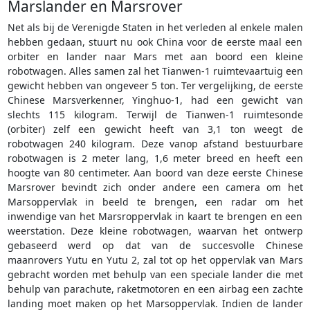
Marslander en Marsrover
Net als bij de Verenigde Staten in het verleden al enkele malen
hebben gedaan, stuurt nu ook China voor de eerste maal een
orbiter en lander naar Mars met aan boord een kleine
robotwagen. Alles samen zal het Tianwen-1 ruimtevaartuig een
gewicht hebben van ongeveer 5 ton. Ter vergelijking, de eerste
Chinese Marsverkenner, Yinghuo-1, had een gewicht van
slechts 115 kilogram. Terwijl de Tianwen-1 ruimtesonde
(orbiter) zelf een gewicht heeft van 3,1 ton weegt de
robotwagen 240 kilogram. Deze vanop afstand bestuurbare
robotwagen is 2 meter lang, 1,6 meter breed en heeft een
hoogte van 80 centimeter. Aan boord van deze eerste Chinese
Marsrover bevindt zich onder andere een camera om het
Marsoppervlak in beeld te brengen, een radar om het
inwendige van het Marsroppervlak in kaart te brengen en een
weerstation. Deze kleine robotwagen, waarvan het ontwerp
gebaseerd werd op dat van de succesvolle Chinese
maanrovers Yutu en Yutu 2, zal tot op het oppervlak van Mars
gebracht worden met behulp van een speciale lander die met
behulp van parachute, raketmotoren en een airbag een zachte
landing moet maken op het Marsoppervlak. Indien de lander