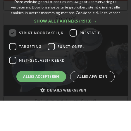
Deze website gebruikt cookies om uw gebruikerservaring te
De laatste updates over ruimtevaart in China!
verbeteren. Door onze website te gebruiken, stemt u in met alle
cookies in overeenstemming met ons Cookiebeleid.
Lees verder
SpaceX
SHOW ALL PARTNERS
(1913) →
STRIKT NOODZAKELIJK
PRESTATIE
TARGETING
FUNCTIONEEL
NIET-GECLASSIFICEERD
ALLES ACCEPTEREN
ALLES AFWIJZEN
DETAILS WEERGEVEN
De laatste updates van SpaceX!
Strikt noodzakelijk
Prestatie
Targeting
Functioneel
Mars
Niet-geclassificeerd