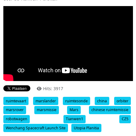
Hits: 3917
ruimtevaart
marslander
ruimtesonde
china
orbiter
marsrover
marsmissie
Mars
chinese ruimtemissie
robotwagen
Tianwen1
CZ5
Wenchang Spacecraft Launch Site
Utopia Planitia