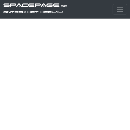
SPACEPAGE
.be
Ontdek het heelal!