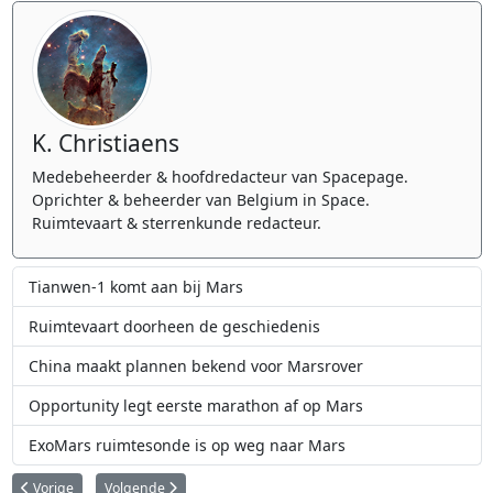
K. Christiaens
Medebeheerder & hoofdredacteur van Spacepage.
Oprichter & beheerder van Belgium in Space.
Ruimtevaart & sterrenkunde redacteur.
Tianwen-1 komt aan bij Mars
Ruimtevaart doorheen de geschiedenis
China maakt plannen bekend voor Marsrover
Opportunity legt eerste marathon af op Mars
ExoMars ruimtesonde is op weg naar Mars
Vorig artikel: China brengt laatste Beidou navigatiesatelliet in de ruimte
Volgende artikel: Eerste lancering Chinese Long March-7A ra
Vorige
Volgende