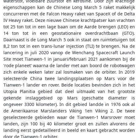
waterstof, vloeibare zuurstof en kerosine. Door zijn krachtige
eigenschappen kan de Chinese Long March 5 raket makkelijk
concurreren met de Falcon Heavy raket van SpaceX of de Delta
IV Heavy raket. Deze nieuwe Chinese krachtpatser kan vrachten
tot 25 ton tot in een lage baan om de Aarde brengen (LEO) en
14 ton tot in een geostationaire overdrachtbaan (GTO).
Daarnaast is de Long March 5 ook in staat om ruimtetuigen tot
8,2 ton tot in een trans-lunar injection (TLI) te brengen. Na de
lancering in juli 2020 vanop de Wenchang Spacecraft Launch
Site moet Tianwen-1 in januari/februari 2021 aankomen bij de
'rode planeet' waarna de lander met aan boord de robotwagen
zich enkele weken later zal losmaken van de orbiter. In 2019
selecteerde China twee landingsplaatsen op Mars voor de
Tianwen-1 lander en rover. Beide locaties bevinden zich in het
Utopia Planitia gebied dat deel uitmaakt van het grootste
gekende inslaggebied op Mars (geschatte diameter is
ongeveer 3300 kilometer). In dit gebied landde in 1976 ook al
de Amerikaanse Marslanders Viking 1en Viking 2. De twee
geselecteerde gebieden waar de Tianwen-1 Marsrover moet
landen, zijn 100 bij 40 kilometer groot en zullen alvorens de
landing eerst gedetailleerd in beeld en kaart gebracht worden
door de Tianwen-1 orbiter.