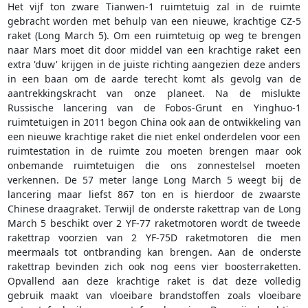
Het vijf ton zware Tianwen-1 ruimtetuig zal in de ruimte
gebracht worden met behulp van een nieuwe, krachtige CZ-5
raket (Long March 5). Om een ruimtetuig op weg te brengen
naar Mars moet dit door middel van een krachtige raket een
extra 'duw' krijgen in de juiste richting aangezien deze anders
in een baan om de aarde terecht komt als gevolg van de
aantrekkingskracht van onze planeet. Na de mislukte
Russische lancering van de Fobos-Grunt en Yinghuo-1
ruimtetuigen in 2011 begon China ook aan de ontwikkeling van
een nieuwe krachtige raket die niet enkel onderdelen voor een
ruimtestation in de ruimte zou moeten brengen maar ook
onbemande ruimtetuigen die ons zonnestelsel moeten
verkennen. De 57 meter lange Long March 5 weegt bij de
lancering maar liefst 867 ton en is hierdoor de zwaarste
Chinese draagraket. Terwijl de onderste rakettrap van de Long
March 5 beschikt over 2 YF-77 raketmotoren wordt de tweede
rakettrap voorzien van 2 YF-75D raketmotoren die men
meermaals tot ontbranding kan brengen. Aan de onderste
rakettrap bevinden zich ook nog eens vier boosterraketten.
Opvallend aan deze krachtige raket is dat deze volledig
gebruik maakt van vloeibare brandstoffen zoals vloeibare