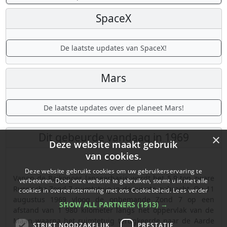
De laatste updates over ruimtevaart in China!
SpaceX
×
Deze website maakt gebruik
van cookies.
Deze website gebruikt cookies om uw gebruikerservaring te
verbeteren. Door onze website te gebruiken, stemt u in met alle
cookies in overeenstemming met ons Cookiebeleid.
Lees verder
SHOW ALL PARTNERS
(1913) →
STRIKT NOODZAKELIJK
PRESTATIE