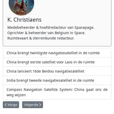
K. Christiaens
Medebeheerder & hoofdredacteur van Spacepage.
Oprichter & beheerder van Belgium in Space.
Ruimtevaart & sterrenkunde redacteur.
China brengt twintigste navigatiesatelliet in de ruimte
China brengt eerste satelliet voor Laos in de ruimte
China lanceert 16de Beidou navigatiesatelliet
India brengt tweede navigatiesatelliet in de ruimte
Compass Navigation Satellite System: China gaat ons de
weg wijzen
Vorig artikel: China lanceert experimenteel ruimtetuig
Volgende artikel: Maak kennis met de eerste Chinese Marsmi
Vorige
Volgende