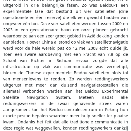
uitgerold in drie belangrijke fasen. Zo was Beidou-1 een
experimentele fase dat bestond uit vier satellieten (drie
operationele en één reserve) die elk een gewicht hadden van
ongeveer één ton. Deze vier satellieten werden tussen 2000 en
2003 in een geostationaire baan om onze planeet gebracht
waardoor ze aan een zeer groot gebied in Azië dekking konden
aanbieden. Hoever China al stond op vlak van satellietnavigatie
werd voor de hele wereld pas op 12 mei 2008 echt duidelijk.
Toen een zware aardbeving met een kracht van 7,8 op de
Schaal van Richter in Sichuan ervoor zorgde dat alle
infrastructuur op vlak van communicatie was vernietigd,
bleken de Chinese experimentele Beidou-satellieten plots tal
van mensenlevens te redden. Zo werden reddingswerkers
uitgerust met meer dan duizend navigatietoestellen die
allemaal verbonden werden aan het Beidou Experimental
Satellite Navigation System. Meteen nadat alle
reddingswerkers in de zwaar gehavende streek waren
aangekomen, kon het Beidou-controlecentrum in Peking hun
exacte positie bepalen waardoor meer hulp sneller ter plaatse
kwam. Ondanks het feit dat alle traditionele communicatie in
deze regio was weggevallen, konden reddingswerkers dankzij