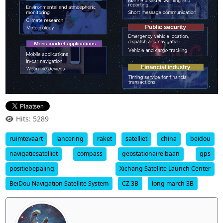
Hits: 5289
ruimtevaart
lancering
raket
satelliet
china
beidou
navigatiesatelliet
compass
geostationaire baan
gps
positiebepaling
Xichang Satellite Launch Center
BeiDou Navigation Satellite System
CZ 3B
long march 3B