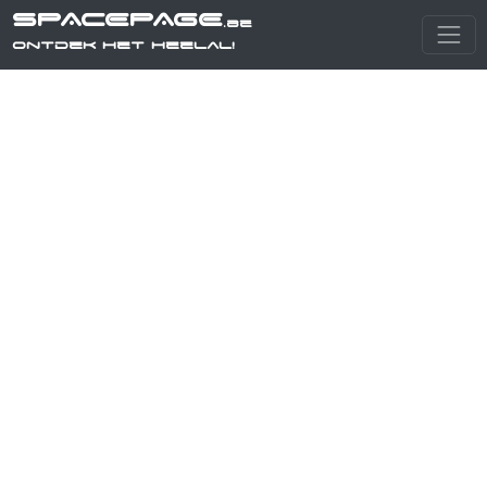
SPACEPAGE
.be
Ontdek het heelal!