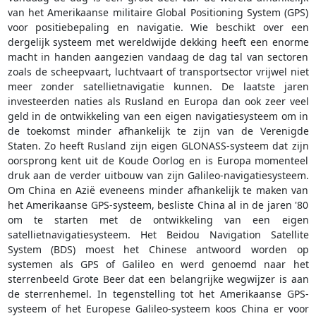
van het Amerikaanse militaire Global Positioning System (GPS)
voor positiebepaling en navigatie. Wie beschikt over een
dergelijk systeem met wereldwijde dekking heeft een enorme
macht in handen aangezien vandaag de dag tal van sectoren
zoals de scheepvaart, luchtvaart of transportsector vrijwel niet
meer zonder satellietnavigatie kunnen. De laatste jaren
investeerden naties als Rusland en Europa dan ook zeer veel
geld in de ontwikkeling van een eigen navigatiesysteem om in
de toekomst minder afhankelijk te zijn van de Verenigde
Staten. Zo heeft Rusland zijn eigen GLONASS-systeem dat zijn
oorsprong kent uit de Koude Oorlog en is Europa momenteel
druk aan de verder uitbouw van zijn Galileo-navigatiesysteem.
Om China en Azië eveneens minder afhankelijk te maken van
het Amerikaanse GPS-systeem, besliste China al in de jaren '80
om te starten met de ontwikkeling van een eigen
satellietnavigatiesysteem. Het Beidou Navigation Satellite
System (BDS) moest het Chinese antwoord worden op
systemen als GPS of Galileo en werd genoemd naar het
sterrenbeeld Grote Beer dat een belangrijke wegwijzer is aan
de sterrenhemel. In tegenstelling tot het Amerikaanse GPS-
systeem of het Europese Galileo-systeem koos China er voor