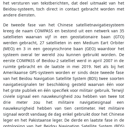
het versturen van tekstberichten, dat deel uitmaakt van het
Beidou-systeem, toch direct in contact gebracht worden met
andere diensten.
De tweede fase van het Chinese satellietnavigatiesysteem
kreeg de naam COMPASS en bestond uit een netwerk van 35
satellieten waarvan vijf in een geostationaire baan (GTO)
werden gebracht, 27 satellieten in een Medium Eart Orbiter
(MEO) en 3 in een geosynschrone baan (GEO) waardoor het
systeem overal ter wereld zou kunnen gebruikt worden. De
eerste COMPASS of Beidou-2 satelliet werd in april 2007 in de
ruimte gebracht en de laatste in mei 2019. Net als bij het
Amerikaanse GPS-systeem worden er sinds deze tweede fase
van het Beidou Navigation Satellite System (BDS) twee soorten
navigatiesignalen ter beschikking gesteld waarvan één voor
het grote publiek en één specifiek voor militair gebruik. Terwijl
civiele signaal een nauwkeurigheid zou hebben van twee tot
drie meter zou het militaire navigatiesignaal een
nauwkeurigheid hebben van tien centimeter. Het militaire
signaal wordt vandaag de dag enkel gebruikt door het Chinese
leger en het Pakistaanse leger. De derde en laatste fase in de
ontplooiing van het Beidou Navigation Satellite System (BDS)