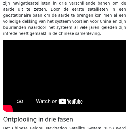
zijn navigatiesatellieten in drie verschillende banen om de
aarde uit te zetten. Door de eerste satellieten in een
geostationaire baan om de aarde te brengen kon men al een
volledige dekking van het systeem voorzien voor China en zijn
buurlanden waardoor het systeem al vele jaren geleden zijn
intrede heeft gemaakt in de Chinese samenleving.
Ontplooiing in drie fasen
Het Chinese Beidou Navigation Satellite System (BDS) werd