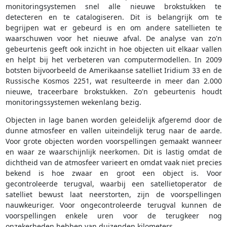
monitoringsystemen snel alle nieuwe brokstukken te
detecteren en te catalogiseren. Dit is belangrijk om te
begrijpen wat er gebeurd is en om andere satellieten te
waarschuwen voor het nieuwe afval. De analyse van zo'n
gebeurtenis geeft ook inzicht in hoe objecten uit elkaar vallen
en helpt bij het verbeteren van computermodellen. In 2009
botsten bijvoorbeeld de Amerikaanse satelliet Iridium 33 en de
Russische Kosmos 2251, wat resulteerde in meer dan 2.000
nieuwe, traceerbare brokstukken. Zo'n gebeurtenis houdt
monitoringssystemen wekenlang bezig.
Objecten in lage banen worden geleidelijk afgeremd door de
dunne atmosfeer en vallen uiteindelijk terug naar de aarde.
Voor grote objecten worden voorspellingen gemaakt wanneer
en waar ze waarschijnlijk neerkomen. Dit is lastig omdat de
dichtheid van de atmosfeer varieert en omdat vaak niet precies
bekend is hoe zwaar en groot een object is. Voor
gecontroleerde terugval, waarbij een satellietoperator de
satelliet bewust laat neerstorten, zijn de voorspellingen
nauwkeuriger. Voor ongecontroleerde terugval kunnen de
voorspellingen enkele uren voor de terugkeer nog
onzekerheden hebben van duizenden kilometers.