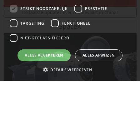
STRIKT NOODZAKELIJK
PRESTATIE
De laatste updates over ruimtevaart in China!
TARGETING
FUNCTIONEEL
SpaceX
NIET-GECLASSIFICEERD
ALLES ACCEPTEREN
ALLES AFWIJZEN
DETAILS WEERGEVEN
Strikt noodzakelijk
Prestatie
Targeting
Functioneel
Niet-geclassificeerd
De laatste updates van SpaceX!
Strikt noodzakelijke cookies maken de kernfunctionaliteiten van de
website mogelijk, zoals gebruikersaanmelding en accountbeheer. De
website kan niet goed worden gebruikt zonder de strikt noodzakelijke
Mars
cookies.