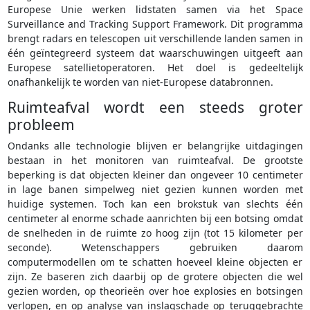
Europese Unie werken lidstaten samen via het Space
Surveillance and Tracking Support Framework. Dit programma
brengt radars en telescopen uit verschillende landen samen in
één geïntegreerd systeem dat waarschuwingen uitgeeft aan
Europese satellietoperatoren. Het doel is gedeeltelijk
onafhankelijk te worden van niet-Europese databronnen.
Ruimteafval wordt een steeds groter
probleem
Ondanks alle technologie blijven er belangrijke uitdagingen
bestaan in het monitoren van ruimteafval. De grootste
beperking is dat objecten kleiner dan ongeveer 10 centimeter
in lage banen simpelweg niet gezien kunnen worden met
huidige systemen. Toch kan een brokstuk van slechts één
centimeter al enorme schade aanrichten bij een botsing omdat
de snelheden in de ruimte zo hoog zijn (tot 15 kilometer per
seconde). Wetenschappers gebruiken daarom
computermodellen om te schatten hoeveel kleine objecten er
zijn. Ze baseren zich daarbij op de grotere objecten die wel
gezien worden, op theorieën over hoe explosies en botsingen
verlopen, en op analyse van inslag­schade op teruggebrachte