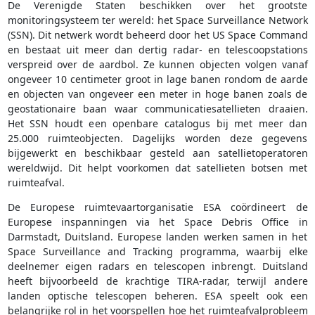
De Verenigde Staten beschikken over het grootste
monitoringsysteem ter wereld: het Space Surveillance Network
(SSN). Dit netwerk wordt beheerd door het US Space Command
en bestaat uit meer dan dertig radar- en telescoopstations
verspreid over de aardbol. Ze kunnen objecten volgen vanaf
ongeveer 10 centimeter groot in lage banen rondom de aarde
en objecten van ongeveer een meter in hoge banen zoals de
geostationaire baan waar communicatiesatellieten draaien.
Het SSN houdt een openbare catalogus bij met meer dan
25.000 ruimteobjecten. Dagelijks worden deze gegevens
bijgewerkt en beschikbaar gesteld aan satellietoperatoren
wereldwijd. Dit helpt voorkomen dat satellieten botsen met
ruimteafval.
De Europese ruimtevaartorganisatie ESA coördineert de
Europese inspanningen via het Space Debris Office in
Darmstadt, Duitsland. Europese landen werken samen in het
Space Surveillance and Tracking programma, waarbij elke
deelnemer eigen radars en telescopen inbrengt. Duitsland
heeft bijvoorbeeld de krachtige TIRA-radar, terwijl andere
landen optische telescopen beheren. ESA speelt ook een
belangrijke rol in het voorspellen hoe het ruimteafvalprobleem