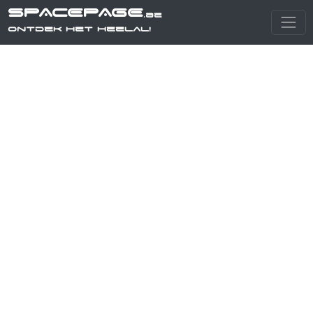
SPACEPAGE
.be
Ontdek het heelal!