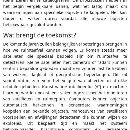
identificeren en te catalogiseren. De brokstukken hebben in
het begin vergelijkbare banen, wat het lastig maakt om
waarnemingen aan specifieke objecten te koppelen. Het kan
dagen of weken duren voordat alle nieuwe objecten
betrouwbaar gevolgd worden.
Wat brengt de toekomst?
De komende jaren zullen belangrijke verbeteringen brengen in
hoe we ruimteafval kunnen volgen. Er komen steeds meer
satellieten die speciaal bedoeld zijn om ruimteafval te
detecteren. Kleine satellieten met camera's of radars kunnen
continu bepaalde gebieden monitoren zonder last te hebben
van wolken, daglicht of geografische beperkingen. Dit zal
vooral nuttig zijn voor het volgen van objecten in drukke
orbitale gebieden. Kunstmatige intelligentie (AI) en machine
learning worden ook steeds vaker ingezet voor het monitoren
van satellieten en ruimtepuin. Computers kunnen objecten
automatisch herkennen in sensordata, waarnemingen
koppelen aan bekende objecten, manoeuvres van satellieten
voorspellen en afwijkingen detecteren die kunnen wijzen op
explosies. Dit bespaart tijd en maakt het systeem
betrouwbaarder. Krachtigere computers en verbeterde