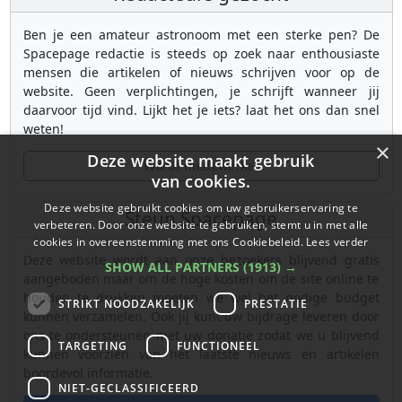
Ben je een amateur astronoom met een sterke pen? De
Spacepage redactie is steeds op zoek naar enthousiaste
mensen die artikelen of nieuws schrijven voor op de
website. Geen verplichtingen, je schrijft wanneer jij
daarvoor tijd vind. Lijkt het je iets? laat het ons dan snel
weten!
×
Deze website maakt gebruik
Wordt medewerker
van cookies.
Deze website gebruikt cookies om uw gebruikerservaring te
Steun Spacepage
verbeteren. Door onze website te gebruiken, stemt u in met alle
cookies in overeenstemming met ons Cookiebeleid.
Lees verder
Deze website wordt aan onze bezoekers blijvend gratis
SHOW ALL PARTNERS
(1913) →
aangeboden maar om de hoge kosten om de site online te
houden te drukken moeten we wel het nodige budget
STRIKT NOODZAKELIJK
PRESTATIE
kunnen verzamelen. Ook jij kunt uw bijdrage leveren door
ons te ondersteunen met uw donatie zodat we u blijvend
TARGETING
FUNCTIONEEL
kunnen voorzien van het laatste nieuws en artikelen
boordevol informatie.
NIET-GECLASSIFICEERD