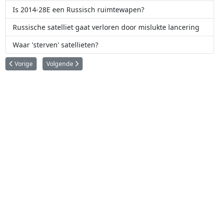
Is 2014-28E een Russisch ruimtewapen?
Russische satelliet gaat verloren door mislukte lancering
Waar 'sterven' satellieten?
Vorig artikel: Rocket Lab brengt satelliet in de ruimte dat het verwijdere
Volgende artikel: DISH krijgt allereerste ruimteschroot boete v
Vorige
Volgende