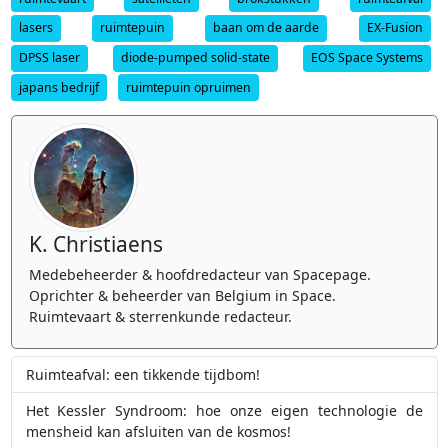
lasers
ruimtepuin
baan om de aarde
EX-Fusion
DPSS laser
diode-pumped solid-state
EOS Space Systems
japans bedrijf
ruimtepuin opruimen
K. Christiaens
Medebeheerder & hoofdredacteur van Spacepage.
Oprichter & beheerder van Belgium in Space.
Ruimtevaart & sterrenkunde redacteur.
Ruimteafval: een tikkende tijdbom!
Het Kessler Syndroom: hoe onze eigen technologie de
mensheid kan afsluiten van de kosmos!