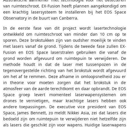
van ruimteschroot. EX-Fusion heeft plannen aangekondigd om
een krachtig lasersysteem te installeren bij het EOS Space
Observatory in de buurt van Canberra.
In de eerste fase van dit project wordt lasertechnologie
ontwikkeld om ruimteschroot van minder dan 10 cm op te
sporen. Deze brokstukken zijn van oudsher moeilijk te vinden
met lasers vanaf de grond. Tijdens de tweede fase zullen EX-
Fusion en EOS Space laserstralen gebruiken die vanaf de
grond worden afgevuurd om ruimtepuin te verwijderen. De
methode houdt in dat de laser met tussenpozen in de
tegenovergestelde richting van het brokstuk wordt afgevuurd
om het af te remmen. Deze afname in omloopsnelheid zou er
in theorie voor moeten zorgen dat het brokstuk in de
atmosfeer van de aarde terechtkomt en daar opbrandt. De EOS
Space groep levert momenteel laserwapensystemen om
drones te vernietigen, maar krachtige lasers hebben ook
andere toepassingen. De executive vice president van EOS
Space, James Bennett, zo meldt Nikkei Asia, zei dat lasers die
bedoeld zijn om ruimtepuin te verwijderen niet hetzelfde zijn
als lasers die geschikt zijn voor wapens. Huidige laserwapens