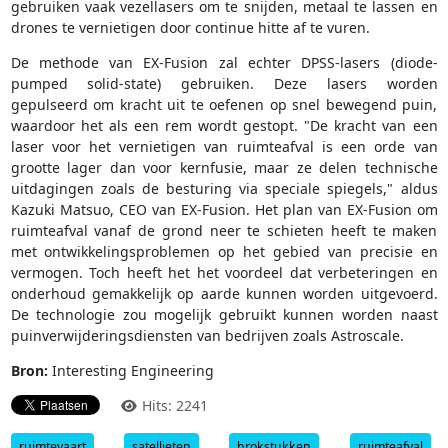
gebruiken vaak vezellasers om te snijden, metaal te lassen en
drones te vernietigen door continue hitte af te vuren.
De methode van EX-Fusion zal echter DPSS-lasers (diode-
pumped solid-state) gebruiken. Deze lasers worden
gepulseerd om kracht uit te oefenen op snel bewegend puin,
waardoor het als een rem wordt gestopt. "De kracht van een
laser voor het vernietigen van ruimteafval is een orde van
grootte lager dan voor kernfusie, maar ze delen technische
uitdagingen zoals de besturing via speciale spiegels," aldus
Kazuki Matsuo, CEO van EX-Fusion. Het plan van EX-Fusion om
ruimteafval vanaf de grond neer te schieten heeft te maken
met ontwikkelingsproblemen op het gebied van precisie en
vermogen. Toch heeft het het voordeel dat verbeteringen en
onderhoud gemakkelijk op aarde kunnen worden uitgevoerd.
De technologie zou mogelijk gebruikt kunnen worden naast
puinverwijderingsdiensten van bedrijven zoals Astroscale.
Bron:
Interesting Engineering
Hits: 2241
ruimtevaart
satellieten
brokstukken
ruimteafval