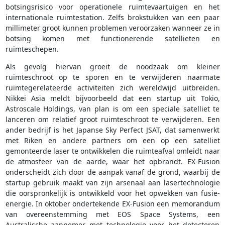
botsingsrisico voor operationele ruimtevaartuigen en het
internationale ruimtestation. Zelfs brokstukken van een paar
millimeter groot kunnen problemen veroorzaken wanneer ze in
botsing komen met functionerende satellieten en
ruimteschepen.
Als gevolg hiervan groeit de noodzaak om kleiner
ruimteschroot op te sporen en te verwijderen naarmate
ruimtegerelateerde activiteiten zich wereldwijd uitbreiden.
Nikkei Asia meldt bijvoorbeeld dat een startup uit Tokio,
Astroscale Holdings, van plan is om een speciale satelliet te
lanceren om relatief groot ruimteschroot te verwijderen. Een
ander bedrijf is het Japanse Sky Perfect JSAT, dat samenwerkt
met Riken en andere partners om een op een satelliet
gemonteerde laser te ontwikkelen die ruimteafval omleidt naar
de atmosfeer van de aarde, waar het opbrandt. EX-Fusion
onderscheidt zich door de aanpak vanaf de grond, waarbij de
startup gebruik maakt van zijn arsenaal aan lasertechnologie
die oorspronkelijk is ontwikkeld voor het opwekken van fusie-
energie. In oktober ondertekende EX-Fusion een memorandum
van overeenstemming met EOS Space Systems, een
Australische aannemer met technologie voor het detecteren