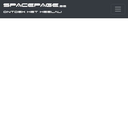
SPACEPAGE
.be
Ontdek het heelal!