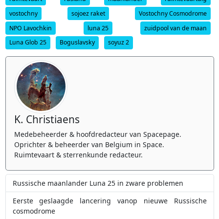
vostochny
sojoez raket
Vostochny Cosmodrome
NPO Lavochkin
luna 25
zuidpool van de maan
Luna Glob 25
Boguslavsky
soyuz 2
K. Christiaens
Medebeheerder & hoofdredacteur van Spacepage.
Oprichter & beheerder van Belgium in Space.
Ruimtevaart & sterrenkunde redacteur.
Russische maanlander Luna 25 in zware problemen
Eerste geslaagde lancering vanop nieuwe Russische
cosmodrome