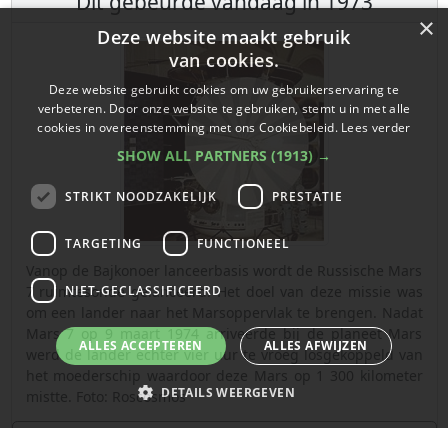
Dit gebeurde vandaag in 1973
×
Deze website maakt gebruik
van cookies.
Deze website gebruikt cookies om uw gebruikerservaring te
verbeteren. Door onze website te gebruiken, stemt u in met alle
cookies in overeenstemming met ons Cookiebeleid.
Lees verder
SHOW ALL PARTNERS
(1913) →
STRIKT NOODZAKELIJK
PRESTATIE
TARGETING
FUNCTIONEEL
Vanop de Bajkonoer lanceerbasis wordt de Russische Mars
NIET-GECLASSIFICEERD
7 ruimtesonde gelanceerd. Het doel van deze missie was
om een lander naar het Marsoppervlak te brengen. Nadat
Mars 7 op 9 maart 1974 arriveerde bij de planeet Mars
ALLES ACCEPTEREN
ALLES AFWIJZEN
werd de lander echter vier uur te vroeg losgekoppeld van
het moederschip waardoor deze Mars op 1 300 kilometer
DETAILS WEERGEVEN
mistte. Foto: Roscosmos
Ontdek meer gebeurtenissen