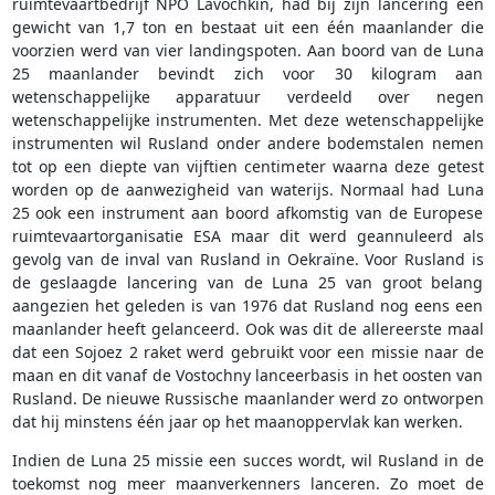
ruimtevaartbedrijf NPO Lavochkin, had bij zijn lancering een
gewicht van 1,7 ton en bestaat uit een één maanlander die
voorzien werd van vier landingspoten. Aan boord van de Luna
25 maanlander bevindt zich voor 30 kilogram aan
wetenschappelijke apparatuur verdeeld over negen
wetenschappelijke instrumenten. Met deze wetenschappelijke
instrumenten wil Rusland onder andere bodemstalen nemen
tot op een diepte van vijftien centimeter waarna deze getest
worden op de aanwezigheid van waterijs. Normaal had Luna
25 ook een instrument aan boord afkomstig van de Europese
ruimtevaartorganisatie ESA maar dit werd geannuleerd als
gevolg van de inval van Rusland in Oekraïne. Voor Rusland is
de geslaagde lancering van de Luna 25 van groot belang
aangezien het geleden is van 1976 dat Rusland nog eens een
maanlander heeft gelanceerd. Ook was dit de allereerste maal
dat een Sojoez 2 raket werd gebruikt voor een missie naar de
maan en dit vanaf de Vostochny lanceerbasis in het oosten van
Rusland. De nieuwe Russische maanlander werd zo ontworpen
dat hij minstens één jaar op het maanoppervlak kan werken.
Indien de Luna 25 missie een succes wordt, wil Rusland in de
toekomst nog meer maanverkenners lanceren. Zo moet de