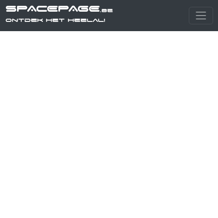
SPACEPAGE
.be
Ontdek het heelal!