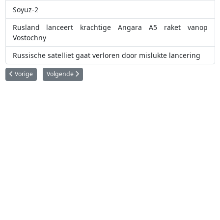
Soyuz-2
Rusland lanceert krachtige Angara A5 raket vanop
Vostochny
Russische satelliet gaat verloren door mislukte lancering
Vorig artikel: India brengt Aditya-L1 zonne-observatorium in de ruimte
Volgende artikel: Europa heeft momenteel geen toegang meer
Vorige
Volgende