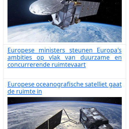
Europese ministers steunen Europa's
ambities op vlak van duurzame en
concurrerende ruimtevaart
Europese oceanografische satelliet gaat
de ruimte in