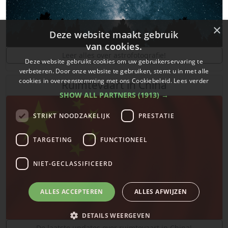
×
Deze website maakt gebruik
van cookies.
Leer alles over astrofotografie!
Deze website gebruikt cookies om uw gebruikerservaring te
verbeteren. Door onze website te gebruiken, stemt u in met alle
cookies in overeenstemming met ons Cookiebeleid.
Lees verder
Ruimtevaart in China
SHOW ALL PARTNERS
(1913) →
STRIKT NOODZAKELIJK
PRESTATIE
TARGETING
FUNCTIONEEL
NIET-GECLASSIFICEERD
ALLES ACCEPTEREN
ALLES AFWIJZEN
DETAILS WEERGEVEN
De laatste updates over ruimtevaart in China!