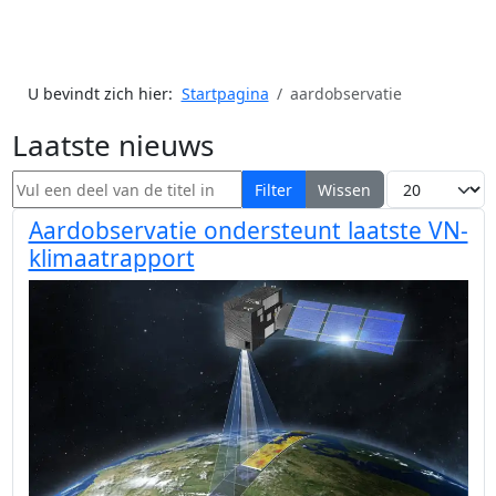
U bevindt zich hier:
Startpagina
aardobservatie
Laatste nieuws
Vul een deel van de titel in
Toon #
Filter
Wissen
Aardobservatie ondersteunt laatste VN-
klimaatrapport