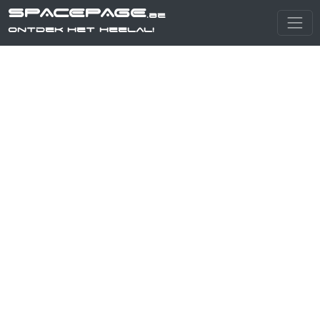
SPACEPAGE
.be
Ontdek het heelal!