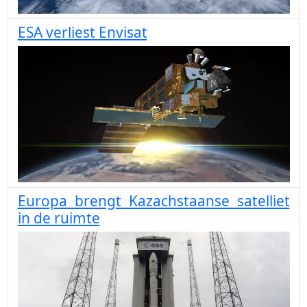
ESA verliest Envisat
Europa brengt Kazachstaanse satelliet
in de ruimte