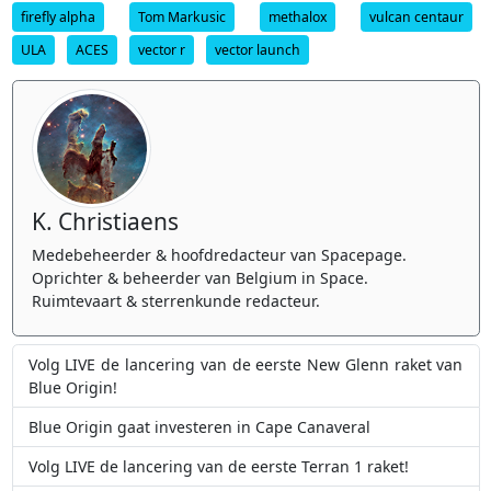
firefly alpha
Tom Markusic
methalox
vulcan centaur
ULA
ACES
vector r
vector launch
K. Christiaens
Medebeheerder & hoofdredacteur van Spacepage.
Oprichter & beheerder van Belgium in Space.
Ruimtevaart & sterrenkunde redacteur.
Volg LIVE de lancering van de eerste New Glenn raket van
Blue Origin!
Blue Origin gaat investeren in Cape Canaveral
Volg LIVE de lancering van de eerste Terran 1 raket!