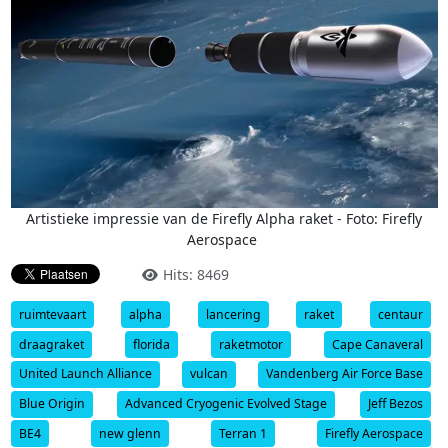
Artistieke impressie van de Firefly Alpha raket - Foto: Firefly
Aerospace
Hits: 8469
ruimtevaart
alpha
lancering
raket
centaur
draagraket
florida
raketmotor
Cape Canaveral
United Launch Alliance
vulcan
Vandenberg Air Force Base
Blue Origin
Advanced Cryogenic Evolved Stage
Jeff Bezos
BE4
new glenn
Terran 1
Firefly Aerospace