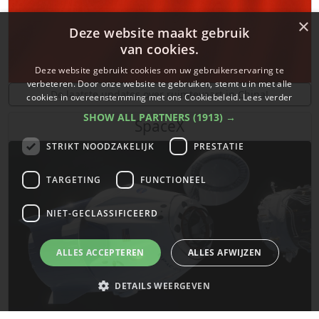
×
Deze website maakt gebruik
van cookies.
Deze website gebruikt cookies om uw gebruikerservaring te
verbeteren. Door onze website te gebruiken, stemt u in met alle
De laatste updates over ruimtevaart in China!
cookies in overeenstemming met ons Cookiebeleid.
Lees verder
SHOW ALL PARTNERS
(1913) →
SpaceX
STRIKT NOODZAKELIJK
PRESTATIE
TARGETING
FUNCTIONEEL
NIET-GECLASSIFICEERD
ALLES ACCEPTEREN
ALLES AFWIJZEN
DETAILS WEERGEVEN