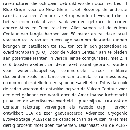
raketmotoren die ook gaan gebruikt worden door het bedrijf
Blue Origin voor de New Glenn raket. Bovenop de onderste
rakettrap zal een Centaur rakettrap worden bevestigd die in
het verleden ook al zeer vaak werden gebruikt bij onder
andere Atlas en Titan raketten. Alles samen zal de Vulcan
Centaur een lengte hebben van 58 meter en zal deze raket
vrachten tot 35 ton tot in een lage baan om de Aarde kunnen
brengen en satellieten tot 16,3 ton tot in een geostationaire
overdrachtbaan (GTO). Door de Vulcan Centaur aan te bieden
aan potentiële klanten in verschillende configuraties, met 2, 4
of 6 boosterraketten, zal deze raket vooral gebruikt worden
voor wetenschappelijke, commerciële alsook militaire
doeleinden zoals het lanceren van planetaire ruimtesondes,
communicatiesatellieten en spionagesatellieten. Dit is dan ook
de reden waarom de ontwikkeling van de Vulcan Centaur voor
een deel gefinancierd wordt door de Amerikaanse luchtmacht
(USAF) en de Amerikaanse overheid. Op termijn wil ULA ook de
Centaur rakettrap vervangen als tweede trap. Hiervoor
ontwikkelt ULA de zeer geavanceerde Advanced Cryogenic
Evolved Stage (ACES) dat de capaciteit van de Vulcan raket met
dertig procent moet doen toenemen. Daarnaast kan de ACES-