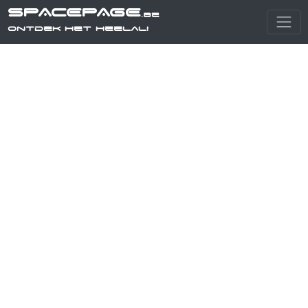
SPACEPAGE
.be
Ontdek het heelal!