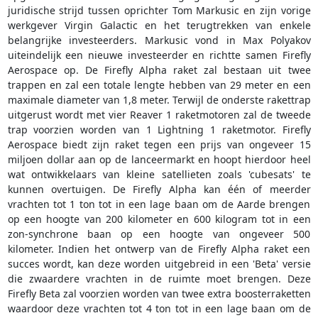
juridische strijd tussen oprichter Tom Markusic en zijn vorige
werkgever Virgin Galactic en het terugtrekken van enkele
belangrijke investeerders. Markusic vond in Max Polyakov
uiteindelijk een nieuwe investeerder en richtte samen Firefly
Aerospace op. De Firefly Alpha raket zal bestaan uit twee
trappen en zal een totale lengte hebben van 29 meter en een
maximale diameter van 1,8 meter. Terwijl de onderste rakettrap
uitgerust wordt met vier Reaver 1 raketmotoren zal de tweede
trap voorzien worden van 1 Lightning 1 raketmotor. Firefly
Aerospace biedt zijn raket tegen een prijs van ongeveer 15
miljoen dollar aan op de lanceermarkt en hoopt hierdoor heel
wat ontwikkelaars van kleine satellieten zoals 'cubesats' te
kunnen overtuigen. De Firefly Alpha kan één of meerder
vrachten tot 1 ton tot in een lage baan om de Aarde brengen
op een hoogte van 200 kilometer en 600 kilogram tot in een
zon-synchrone baan op een hoogte van ongeveer 500
kilometer. Indien het ontwerp van de Firefly Alpha raket een
succes wordt, kan deze worden uitgebreid in een 'Beta' versie
die zwaardere vrachten in de ruimte moet brengen. Deze
Firefly Beta zal voorzien worden van twee extra boosterraketten
waardoor deze vrachten tot 4 ton tot in een lage baan om de