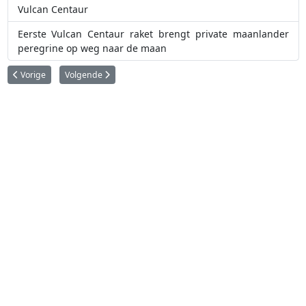
Vulcan Centaur
Eerste Vulcan Centaur raket brengt private maanlander
peregrine op weg naar de maan
Vorig artikel: Rocket Lab brengt drie militaire satellieten in de ruimte
Volgende artikel: Falcon Heavy brengt communicatiesatelliet 
Vorige
Volgende