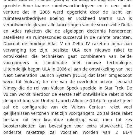
grootste Amerikaanse ruimtevaartbedrijven en is een joint-
venture dat in 2006 werd opgericht door de lucht- en
ruimtevaartbedrijven Boeing en Lockheed Martin. ULA is
verantwoordelijk voor alle lanceringen van de succesvolle Delta
en Atlas raketten die de afgelopen decennia honderden
satellieten en ruimtesondes succesvol in de ruimte brachten.
Doordat de huidige Atlas V en Delta IV raketten bijna aan
vervanging toe zijn, besliste ULA een nieuwe raket te
ontwikkelen die technieken gaat combineren van beide
voorgangers in combinatie met nieuwe technologie.
Uiteindelijk begon ULA in 2006 al aan de ontwikkeling van het
Next Generation Launch System (NGLS) dat later omgedoopt
werd tot 'Vulcan', ter ere van de overleden acteur Leonard
Nimoy die de rol van Vulcan Spock speelde in Star Trek. De
Vulcan wordt hierdoor de eerste zelf ontwikkelde raket sinds
de oprichting van United Launch Alliance (ULA). In grote lijnen
zal de configuratie van de Vulcan Centaur raket veel
gelijkenissen vertonen met zijn voorgangers. Zo zal deze raket
bestaan uit een krachtige rakettrap waar men tot zes
boosterraketten kan bevestigen voor extra stuwkracht. De
onderste rakettrap zal voorzien worden van 2 BE-4