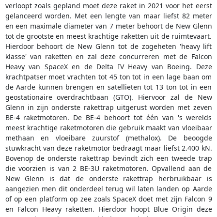
verloopt zoals gepland moet deze raket in 2021 voor het eerst
gelanceerd worden. Met een lengte van maar liefst 82 meter
en een maximale diameter van 7 meter behoort de New Glenn
tot de grootste en meest krachtige raketten uit de ruimtevaart.
Hierdoor behoort de New Glenn tot de zogeheten 'heavy lift
klasse' van raketten en zal deze concurreren met de Falcon
Heavy van SpaceX en de Delta IV Heavy van Boeing. Deze
krachtpatser moet vrachten tot 45 ton tot in een lage baan om
de Aarde kunnen brengen en satellieten tot 13 ton tot in een
geostationaire overdrachtbaan (GTO). Hiervoor zal de New
Glenn in zijn onderste rakettrap uitgerust worden met zeven
BE-4 raketmotoren. De BE-4 behoort tot één van 's werelds
meest krachtige raketmotoren die gebruik maakt van vloeibaar
methaan en vloeibare zuurstof (methalox). De beoogde
stuwkracht van deze raketmotor bedraagt maar liefst 2.400 kN.
Bovenop de onderste rakettrap bevindt zich een tweede trap
die voorzien is van 2 BE-3U raketmotoren. Opvallend aan de
New Glenn is dat de onderste rakettrap herbruikbaar is
aangezien men dit onderdeel terug wil laten landen op Aarde
of op een platform op zee zoals SpaceX doet met zijn Falcon 9
en Falcon Heavy raketten. Hierdoor hoopt Blue Origin deze