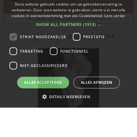
Deze website gebruikt cookies om uw gebruikerservaring te
verbeteren. Door onze website te gebruiken, stemt u in met alle
cookies in overeenstemming met ons Cookiebeleid.
Lees verder
De laatste updates over de planeet Mars!
SHOW ALL PARTNERS
(1913) →
Dit gebeurde vandaag in 2014
STRIKT NOODZAKELIJK
PRESTATIE
TARGETING
FUNCTIONEEL
NIET-GECLASSIFICEERD
ALLES ACCEPTEREN
ALLES AFWIJZEN
DETAILS WEERGEVEN
De Europese ruimtesonde komt na een reis van tien jaar
Strikt noodzakelijk
Prestatie
Targeting
Functioneel
aan bij de komeet 67P/Churyumov-Gerasimenko. Het
Niet-geclassificeerd
ruimtetuig blijft vervolgens in een baan om de komeet