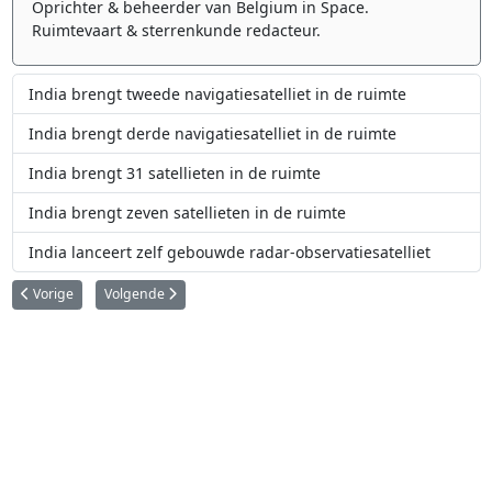
Oprichter & beheerder van Belgium in Space.
Ruimtevaart & sterrenkunde redacteur.
India brengt tweede navigatiesatelliet in de ruimte
India brengt derde navigatiesatelliet in de ruimte
India brengt 31 satellieten in de ruimte
India brengt zeven satellieten in de ruimte
India lanceert zelf gebouwde radar-observatiesatelliet
Vorig artikel: Twee Atlas V lanceringen in één week
Volgende artikel: Deense ruimtevaarder Andreas Mogensen 
Vorige
Volgende