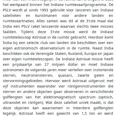
het werkpaard binnen het Indiase ruimtevaartprogramma. De
PSLV wordt al sinds 1993 gebruikt voor lanceren van Indiase
satellieten en kunstmanen voor andere landen en
ruimtevaartnaties. Alles samen was dit al de 31ste maal dat
India een PSLV raket lanceerde waarvan slechts twee missies
faalden. Tijdens deze 31ste missie werd de Indiase
ruimtetelescoop Astrosat in de ruimte gebracht. Hierdoor komt
India bij een selecte club van landen die beschikken over een
eigen astronomisch observatorium in de ruimte. Naast India
beschikken ook de Verenigde Staten, Rusland, Europa en Japan
over eigen ruimtetelescopen. De Indiase Astrosat missie heeft
een prijskaartje van 27 miljoen dollar en moet Indiase
astronomen de volgende jaren meer vertellen over instortende
sterren, neutronensterren, quasars, zwarte gaten en
stervormingsgebieden. Hiervoor werd Astrosat uitgerust met
vijf instrumenten waaronder vier röntgeninstrumenten die
sterren en andere objecten gaan observeren in verschillende
golflengten van het elektromagnetisch spectrum (optisch,
ultraviolet en röntgen). Wat deze satelliet uniek maakt, is dat
deze objecten kan waarnemen in meerdere golflengten
tegelijk. Astrosat heeft een gewicht van 1,5 ton en werd