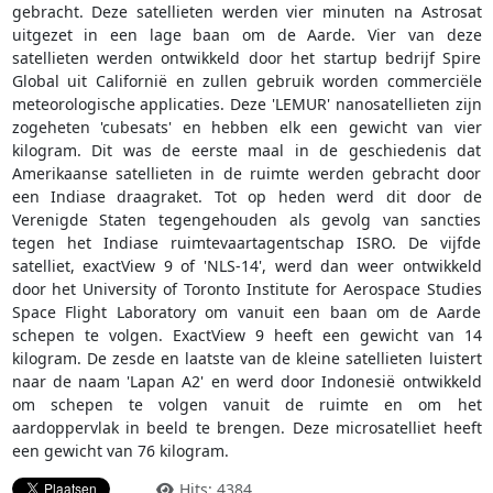
gebracht. Deze satellieten werden vier minuten na Astrosat
uitgezet in een lage baan om de Aarde. Vier van deze
satellieten werden ontwikkeld door het startup bedrijf Spire
Global uit Californië en zullen gebruik worden commerciële
meteorologische applicaties. Deze 'LEMUR' nanosatellieten zijn
zogeheten 'cubesats' en hebben elk een gewicht van vier
kilogram. Dit was de eerste maal in de geschiedenis dat
Amerikaanse satellieten in de ruimte werden gebracht door
een Indiase draagraket. Tot op heden werd dit door de
Verenigde Staten tegengehouden als gevolg van sancties
tegen het Indiase ruimtevaartagentschap ISRO. De vijfde
satelliet, exactView 9 of 'NLS-14', werd dan weer ontwikkeld
door het University of Toronto Institute for Aerospace Studies
Space Flight Laboratory om vanuit een baan om de Aarde
schepen te volgen. ExactView 9 heeft een gewicht van 14
kilogram. De zesde en laatste van de kleine satellieten luistert
naar de naam 'Lapan A2' en werd door Indonesië ontwikkeld
om schepen te volgen vanuit de ruimte en om het
aardoppervlak in beeld te brengen. Deze microsatelliet heeft
een gewicht van 76 kilogram.
Hits: 4384