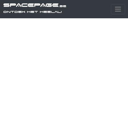
SPACEPAGE
.be
Ontdek het heelal!