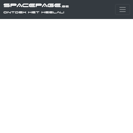
SPACEPAGE
.be
Ontdek het heelal!