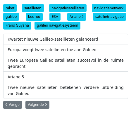
raket
satellieten
navigatiesatellieten
navigatienetwerk
galileo
kourou
ESA
Ariane 5
satellietnavigatie
Frans Guyana
galileo navigatiesysteem
Kwartet nieuwe Galileo-satellieten gelanceerd
Europa voegt twee satellieten toe aan Galileo
Twee Europese Galileo satellieten succesvol in de ruimte
gebracht
Ariane 5
Twee nieuwe satellieten betekenen verdere uitbreiding
van Galileo
Vorig artikel: NASA brengt Parker Solar Probe succesvol in de ruimte
Volgende artikel: Studenten bouwen raket voor onderzoek op
Vorige
Volgende