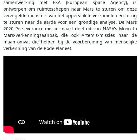
samenwerking met ESA (European Space Agency), is
ontworpen om ruimteschepen naar Mars te sturen om deze
verzegelde monsters van het oppervlak te verzamelen en terug
te sturen naar de aarde voor een grondige analyse. De Mars
2020 Perseverance-missie maakt deel uit van NASA's Moon to
Mars-verkenningsaanpak, die ook Artemis-missies naar de
maan omvat die helpen bij de voorbereiding van menselijke
verkenning van de Rode Planeet.