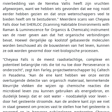
rivierbedding van de Neretva Vallis heeft zijn vruchten
afgeworpen, want we hebben iets gevonden dat we nog nooit
eerder hebben gezien en dat onze wetenschappers veel te
bieden heeft om te bestuderen.” Meerdere scans van Cheyava
Falls door het SHERLOC (Scanning Habitable Environments with
Raman & Luminescence for Organics & Chemicals) instrument
van de rover geven aan dat het organische verbindingen
bevat. Hoewel dergelijke op koolstof gebaseerde moleculen
worden beschouwd als de bouwstenen van het leven, kunnen
ze ook worden gevormd door niet-biologische processen.
“Cheyava Falls is de meest raadselachtige, complexe en
potentieel belangrijke rots die tot nu toe door Perseverance is
onderzocht”, zegt Ken Farley, projectwetenschapper bij Caltech
in Pasadena. “Aan de ene kant hebben we onze eerste
overtuigende detectie van organisch materiaal, kenmerkende
kleurrijke vlekken die wijzen op chemische reacties die
microbieel leven zou kunnen gebruiken als energiebron, en
duidelijk bewijs dat er ooit water - noodzakelijk voor leven -
door het gesteente stroomde. Aan de andere kant zijn we niet
in staat geweest om precies vast te stellen hoe het gesteente is
gevormd en in hoeverre nabijgelegen gesteenten Cheyava