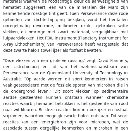
materiaal waarvan de roodachtige kleur de aanwezigheid van
hematiet suggereert, een van de mineralen die Mars zijn
kenmerkende roestige tint geeft. Toen Perseverance deze rode
gebieden van dichterbij ging bekijken, vond het tientallen
onregelmatig gevormde, millimeter grote, gebroken witte
vlekken, elk omringd met zwart materiaal, vergelijkbaar met
luipaardvlekken. Het PIXL-instrument (Planetary Instrument for
X-ray Lithochemistry) van Perseverance heeft vastgesteld dat
deze zwarte halo's zowel ijzer als fosfaat bevatten.
“Deze vlekken zijn een grote verrassing,” zegt David Flannery,
een astrobioloog en lid van het wetenschapsteam van
Perseverance van de Queensland University of Technology in
Australië. “Op aarde worden dit soort kenmerken in rotsen
vaak geassocieerd met de fossiele sporen van microben die in
de ondergrond leven.” Dit soort vlekken op sedimentaire
aardse gesteenten kunnen ontstaan wanneer chemische
reacties waarbij hematiet betrokken is het gesteente van rood
naar wit kleuren. Bij deze reacties kunnen ook ijzer en fosfaat
vrijkomen, waardoor mogelijk zwarte halo's ontstaan. Dit soort
reacties kan een energiebron zijn voor microben, wat de
associatie tussen dergelijke kenmerken en microben in een