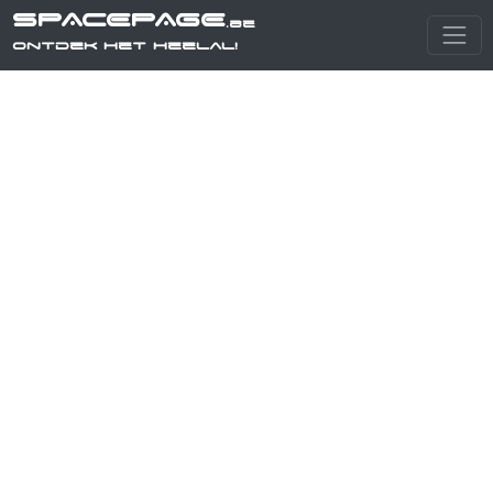
SPACEPAGE
.be
Ontdek het heelal!