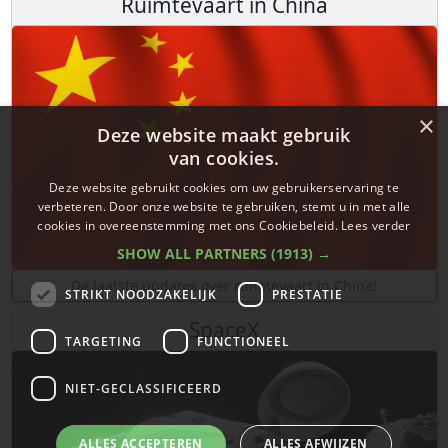
Ruimtevaart in China
×
Deze website maakt gebruik
van cookies.
Deze website gebruikt cookies om uw gebruikerservaring te
verbeteren. Door onze website te gebruiken, stemt u in met alle
cookies in overeenstemming met ons Cookiebeleid.
Lees verder
SHOW ALL PARTNERS
(1913) →
De laatste updates over ruimtevaart in China!
STRIKT NOODZAKELIJK
PRESTATIE
SpaceX
TARGETING
FUNCTIONEEL
NIET-GECLASSIFICEERD
ALLES ACCEPTEREN
ALLES AFWIJZEN