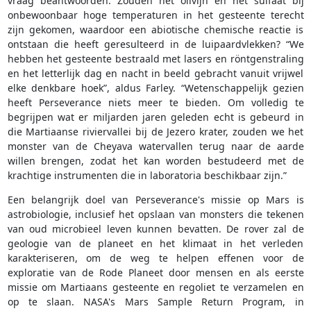
vraag beantwoorden: Zouden het olivijn en het sulfaat bij
onbewoonbaar hoge temperaturen in het gesteente terecht
zijn gekomen, waardoor een abiotische chemische reactie is
ontstaan die heeft geresulteerd in de luipaardvlekken? “We
hebben het gesteente bestraald met lasers en röntgenstraling
en het letterlijk dag en nacht in beeld gebracht vanuit vrijwel
elke denkbare hoek”, aldus Farley. “Wetenschappelijk gezien
heeft Perseverance niets meer te bieden. Om volledig te
begrijpen wat er miljarden jaren geleden echt is gebeurd in
die Martiaanse riviervallei bij de Jezero krater, zouden we het
monster van de Cheyava watervallen terug naar de aarde
willen brengen, zodat het kan worden bestudeerd met de
krachtige instrumenten die in laboratoria beschikbaar zijn.”
Een belangrijk doel van Perseverance's missie op Mars is
astrobiologie, inclusief het opslaan van monsters die tekenen
van oud microbieel leven kunnen bevatten. De rover zal de
geologie van de planeet en het klimaat in het verleden
karakteriseren, om de weg te helpen effenen voor de
exploratie van de Rode Planeet door mensen en als eerste
missie om Martiaans gesteente en regoliet te verzamelen en
op te slaan. NASA's Mars Sample Return Program, in