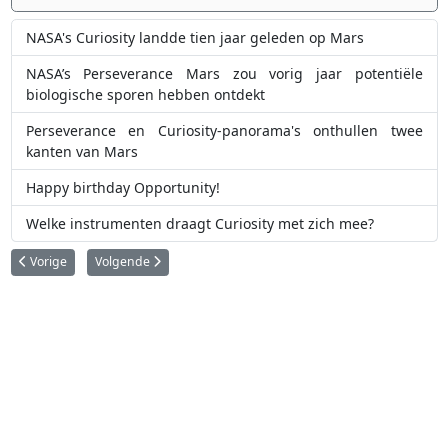
NASA's Curiosity landde tien jaar geleden op Mars
NASA’s Perseverance Mars zou vorig jaar potentiële
biologische sporen hebben ontdekt
Perseverance en Curiosity-panorama's onthullen twee
kanten van Mars
Happy birthday Opportunity!
Welke instrumenten draagt Curiosity met zich mee?
Vorig artikel: Wetenschappers vinden oceanen van water op Mars, helaas b
Volgende artikel: Mars Odyssey viert 100.000 omwentelingen
Vorige
Volgende