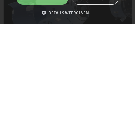
DETAILS WEERGEVEN
Strikt noodzakelijk
Prestatie
Targeting
Functioneel
Niet-geclassificeerd
De laatste updates van SpaceX!
Strikt noodzakelijke cookies maken de kernfunctionaliteiten van de
website mogelijk, zoals gebruikersaanmelding en accountbeheer. De
Mars
website kan niet goed worden gebruikt zonder de strikt noodzakelijke
cookies.
Naam
Provider
/
Domein
Vervaldatum
__cf_bm
29 minuten
Cloudflare Inc.
58 seconden
.x.com