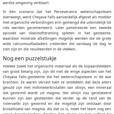
aardse omgeving verklaart.
In één scenario dat het Perseverance wetenschapsteam
overweegt, werd Cheyava Falls aanvankelijk afgezet als modder
met organische verbindingen erin gemengd die uiteindelijk tot
rots werden gecementeerd. Later penetreerde een tweede
episode van vloeistofstroming spleten in het gesteente,
waardoor minerale afzettingen mogelijk werden die de grote
witte calciumsulfaataders creëerden die vandaag de dag te
zien zijn en die resulteerden in de vlekken.
Nog een puzzelstukje
Hoewel zowel het organische materiaal als de luipaardvlekken
van groot belang zijn, zijn dit niet de enige aspecten van het
Cheyava Falls-gesteente die het wetenschapsteam in de war
brachten. Ze waren verrast toen ze ontdekten dat deze aders
gevuld zijn met millimeterkristallen van olivijn, een mineraal
dat gevormd wordt uit magma. Het olivijn zou gerelateerd
kunnen zijn aan gesteenten die verder op de rand van de
riviervallei zijn gevormd en die mogelijk zijn ontstaan door
kristallisatie van magma. Als dat zo is, moet het team nog een