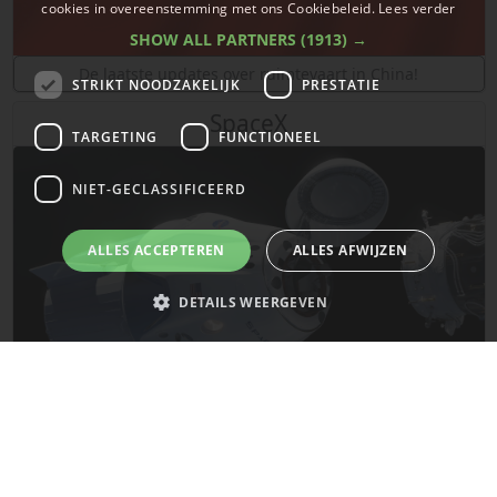
cookies in overeenstemming met ons Cookiebeleid.
Lees verder
SHOW ALL PARTNERS
(1913) →
De laatste updates over ruimtevaart in China!
STRIKT NOODZAKELIJK
PRESTATIE
SpaceX
TARGETING
FUNCTIONEEL
NIET-GECLASSIFICEERD
ALLES ACCEPTEREN
ALLES AFWIJZEN
DETAILS WEERGEVEN
Strikt noodzakelijk
Prestatie
Targeting
Functioneel
Niet-geclassificeerd
De laatste updates van SpaceX!
Strikt noodzakelijke cookies maken de kernfunctionaliteiten van de
website mogelijk, zoals gebruikersaanmelding en accountbeheer. De