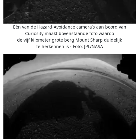
Eén van de Hazard-Avoidance camera's aan boord van
Curiosity maakt bovenstaande foto waarop
de vijf kilometer grote berg Mount Sharp duidelijk
te herkennen is - Foto: JPL/NASA