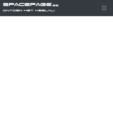
SPACEPAGE
.be
Ontdek het heelal!