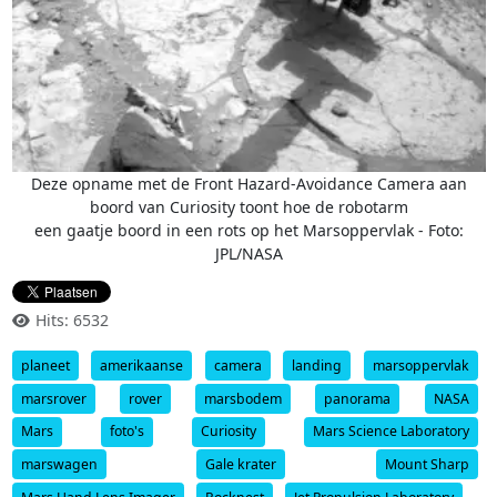
Deze opname met de Front Hazard-Avoidance Camera aan
boord van Curiosity toont hoe de robotarm
een gaatje boord in een rots op het Marsoppervlak - Foto:
JPL/NASA
Hits: 6532
planeet
amerikaanse
camera
landing
marsoppervlak
marsrover
rover
marsbodem
panorama
NASA
Mars
foto's
Curiosity
Mars Science Laboratory
marswagen
Gale krater
Mount Sharp