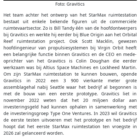
Foto: Gravitics
Het team achter het ontwerp van het StarMax ruimtestation
bestaat uit enkele bekende figuren uit de commerciële
ruimtevaartsector. Zo is Bill Tandy één van de hoofdontwerpers
bij Gravitics en werkte hij eerder bij Blue Origin aan het Orbital
Reef ruimtestation project. Ook Scott Macklin, gewezen
hoofdingenieur van propulsiesystemen bij Virgin Orbit heeft
een belangrijke functie binnen Gravitics en de CEO en mede-
oprichter van het Gravitics is Colin Doughan die eerder
werkzaam was bij Altius Space Machines en Lockheed Martin.
Om zijn StarMax ruimtestation te kunnen bouwen, opende
Gravitics in 2022 een 3 900 vierkante meter grote
assemblagehal nabij Seattle waar het bedrijf al begonnen is
met de bouw van een eerste prototype. Gravitics liet in
november 2022 weten dat het 20 miljoen dollar aan
investeringsgeld had kunnen ophalen in samenwerking met
de investeringsgroep Type One Ventures. In 2023 wil Gravitics
de eerste testen uitvoeren met het prototype en het bedrijf
hoopt dat het eerste StarMax ruimtestation ten vroegste in
2026 zal gelanceerd worden.