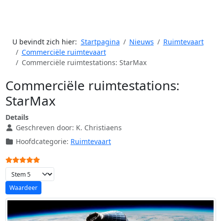
U bevindt zich hier:
Startpagina
Nieuws
Ruimtevaart
Commerciële ruimtevaart
Commerciële ruimtestations: StarMax
Commerciële ruimtestations:
StarMax
Details
Geschreven door:
K. Christiaens
Hoofdcategorie:
Ruimtevaart
Gebruikerswaardering:
5
/
5
Voeg waardering toe