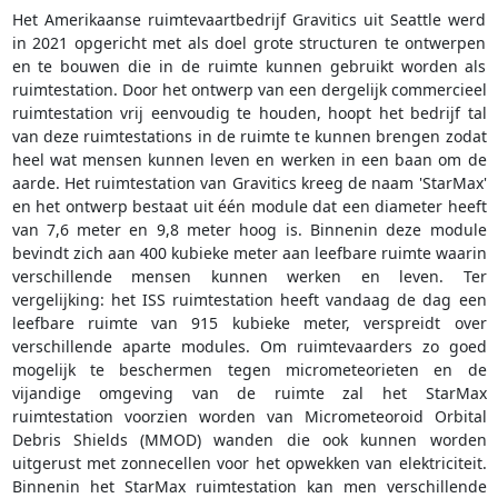
Het Amerikaanse ruimtevaartbedrijf Gravitics uit Seattle werd
in 2021 opgericht met als doel grote structuren te ontwerpen
en te bouwen die in de ruimte kunnen gebruikt worden als
ruimtestation. Door het ontwerp van een dergelijk commercieel
ruimtestation vrij eenvoudig te houden, hoopt het bedrijf tal
van deze ruimtestations in de ruimte te kunnen brengen zodat
heel wat mensen kunnen leven en werken in een baan om de
aarde. Het ruimtestation van Gravitics kreeg de naam 'StarMax'
en het ontwerp bestaat uit één module dat een diameter heeft
van 7,6 meter en 9,8 meter hoog is. Binnenin deze module
bevindt zich aan 400 kubieke meter aan leefbare ruimte waarin
verschillende mensen kunnen werken en leven. Ter
vergelijking: het ISS ruimtestation heeft vandaag de dag een
leefbare ruimte van 915 kubieke meter, verspreidt over
verschillende aparte modules. Om ruimtevaarders zo goed
mogelijk te beschermen tegen micrometeorieten en de
vijandige omgeving van de ruimte zal het StarMax
ruimtestation voorzien worden van Micrometeoroid Orbital
Debris Shields (MMOD) wanden die ook kunnen worden
uitgerust met zonnecellen voor het opwekken van elektriciteit.
Binnenin het StarMax ruimtestation kan men verschillende