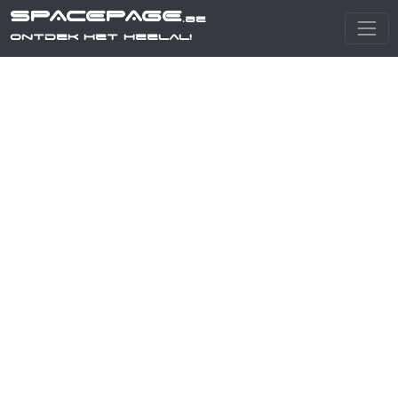
SPACEPAGE
.be
Ontdek het heelal!