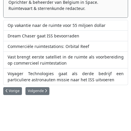
Oprichter & beheerder van Belgium in Space.
Ruimtevaart & sterrenkunde redacteur.
Op vakantie naar de ruimte voor 55 miljoen dollar
Dream Chaser gaat ISS bevoorraden
Commerciële ruimtestations: Orbital Reef
Vast brengt eerste satelliet in de ruimte als voorbereiding
op commercieel ruimtestation
Voyager Technologies gaat als derde bedrijf een
particuliere astronauten missie naar het ISS uitvoeren
Vorig artikel: Commerciële ruimtestations: Orbital Reef
Volgende artikel: SpaceX brengt Japanse private maanlander 
Vorige
Volgende