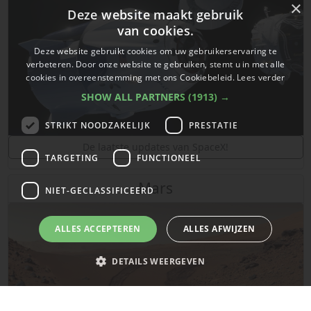
×
Deze website maakt gebruik
van cookies.
Deze website gebruikt cookies om uw gebruikerservaring te
verbeteren. Door onze website te gebruiken, stemt u in met alle
cookies in overeenstemming met ons Cookiebeleid.
Lees verder
SHOW ALL PARTNERS
(1913) →
STRIKT NOODZAKELIJK
PRESTATIE
De laatste updates van SpaceX!
TARGETING
FUNCTIONEEL
Mars
NIET-GECLASSIFICEERD
ALLES ACCEPTEREN
ALLES AFWIJZEN
DETAILS WEERGEVEN