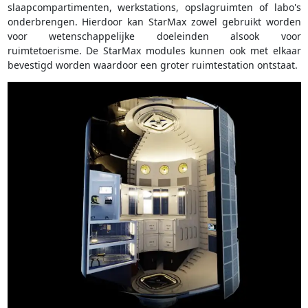
slaapcompartimenten, werkstations, opslagruimten of labo's
onderbrengen. Hierdoor kan StarMax zowel gebruikt worden
voor wetenschappelijke doeleinden alsook voor
ruimtetoerisme. De StarMax modules kunnen ook met elkaar
bevestigd worden waardoor een groter ruimtestation ontstaat.