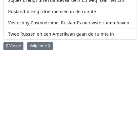
Sojoez brengt drie ruimtevaarders op weg naar het ISS
Rusland brengt drie mensen in de ruimte
Vostochny Cosmodrome: Rusland’s nieuwste ruimtehaven
Twee Russen en een Amerikaan gaan de ruimte in
Vorig artikel: Opiniestuk: Het CUUSOO project
Volgende artikel: Eerste man op de Maan overleden
Vorige
Volgende