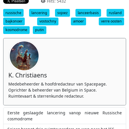
Hits: 5432
russische
lancering
sojoez
lanceerbasis
rusland
bajkonoer
vostochny
amoer
verre oosten
kosmodrome
putin
K. Christiaens
Medebeheerder & hoofdredacteur van Spacepage.
Oprichter & beheerder van Belgium in Space.
Ruimtevaart & sterrenkunde redacteur.
Eerste geslaagde lancering vanop nieuwe Russische
cosmodrome