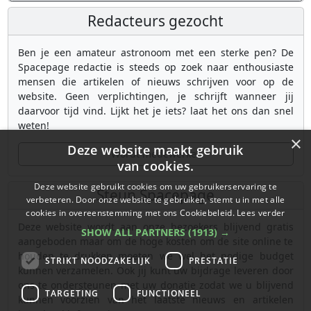
Redacteurs gezocht
Ben je een amateur astronoom met een sterke pen? De
Spacepage redactie is steeds op zoek naar enthousiaste
mensen die artikelen of nieuws schrijven voor op de
website. Geen verplichtingen, je schrijft wanneer jij
daarvoor tijd vind. Lijkt het je iets? laat het ons dan snel
weten!
×
Deze website maakt gebruik
Wordt medewerker
van cookies.
Deze website gebruikt cookies om uw gebruikerservaring te
Steun Spacepage
verbeteren. Door onze website te gebruiken, stemt u in met alle
cookies in overeenstemming met ons Cookiebeleid.
Lees verder
Deze website wordt aan onze bezoekers blijvend gratis
SHOW ALL PARTNERS
(1913) →
aangeboden maar om de hoge kosten om de site online te
houden te drukken moeten we wel het nodige budget
STRIKT NOODZAKELIJK
PRESTATIE
kunnen verzamelen. Ook jij kunt uw bijdrage leveren door
ons te ondersteunen met uw donatie zodat we u blijvend
TARGETING
FUNCTIONEEL
kunnen voorzien van het laatste nieuws en artikelen