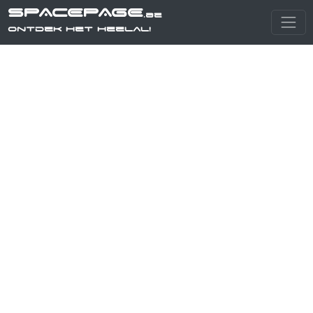
SPACEPAGE
.be
Ontdek het heelal!