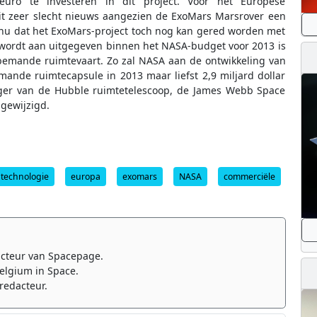
ro te investeren in dit project. Voor het Europese
dit zeer slecht nieuws aangezien de ExoMars Marsrover een
nu dat het ExoMars-project toch nog kan gered worden met
 wordt aan uitgegeven binnen het NASA-budget voor 2013 is
bemande ruimtevaart. Zo zal NASA aan de ontwikkeling van
ande ruimtecapsule in 2013 maar liefst 2,9 miljard dollar
lger van de Hubble ruimtetelescoop, de James Webb Space
ongewijzigd.
technologie
europa
exomars
NASA
commerciële
cteur van Spacepage.
elgium in Space.
redacteur.