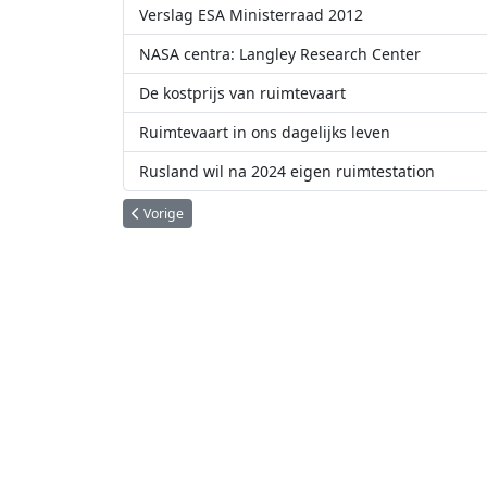
Verslag ESA Ministerraad 2012
NASA centra: Langley Research Center
De kostprijs van ruimtevaart
Ruimtevaart in ons dagelijks leven
Rusland wil na 2024 eigen ruimtestation
Vorig artikel: ESA verliest Envisat
Vorige