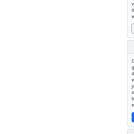
v
t
w
D
g
d
w
j
b
e