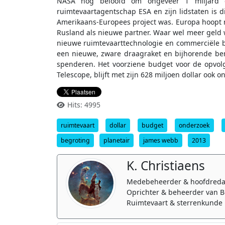
NASA nog beloofd om ongeveer 1 miljard eu
ruimtevaartagentschap ESA en zijn lidstaten is 
Amerikaans-Europees project was. Europa hoopt 
Rusland als nieuwe partner. Waar wel meer geld
nieuwe ruimtevaarttechnologie en commerciële 
een nieuwe, zware draagraket en bijhorende bem
spenderen. Het voorziene budget voor de opvo
Telescope, blijft met zijn 628 miljoen dollar ook 
Hits: 4995
ruimtevaart
dollar
budget
onderzoek
begroting
planetair
james webb
2013
K. Christiaens
Medebeheerder & hoofdreda
Oprichter & beheerder van B
Ruimtevaart & sterrenkunde 