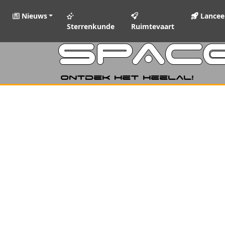
Nieuws
Lancee
Sterrenkunde
Ruimtevaart
SPAC
Ontdek het heelal!