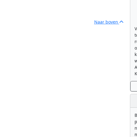
Naar boven
V
t
r
o
k
w
K
B
p
n
n