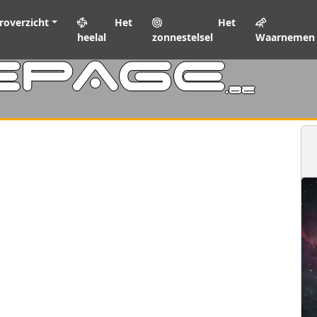
roverzicht
Het
Het
heelal
zonnestelsel
Waarnemen
EPAGE
.be