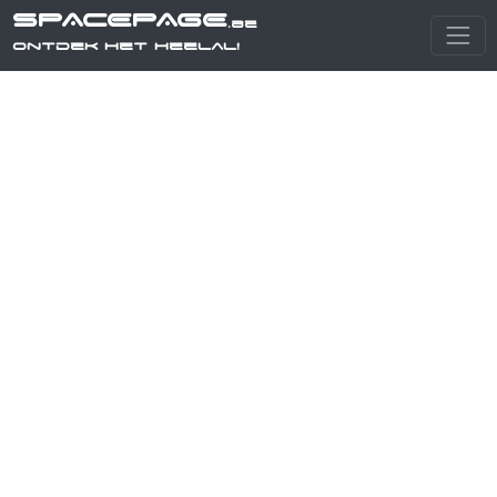
SPACEPAGE
.be
Ontdek het heelal!