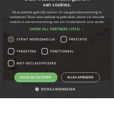
van cookies.
Mars
Deze website gebruikt cookies om uw gebruikerservaring te
verbeteren. Door onze website te gebruiken, stemt u in met alle
cookies in overeenstemming met ons Cookiebeleid.
Lees verder
SHOW ALL PARTNERS
(1913) →
STRIKT NOODZAKELIJK
PRESTATIE
TARGETING
FUNCTIONEEL
NIET-GECLASSIFICEERD
ALLES ACCEPTEREN
ALLES AFWIJZEN
De laatste updates over de planeet Mars!
DETAILS WEERGEVEN
Dit gebeurde vandaag in 1989
Strikt noodzakelijk
Prestatie
Targeting
Functioneel