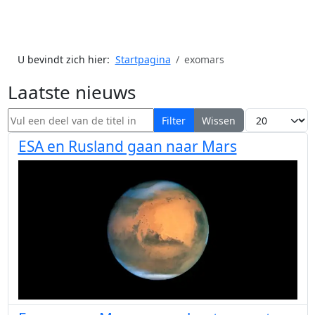
U bevindt zich hier:
Startpagina
exomars
Laatste nieuws
Vul een deel van de titel in
Toon #
Filter
Wissen
ESA en Rusland gaan naar Mars