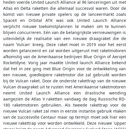
heden voerde United Launch Alliance al 96 lanceringen uit met
Atlas en Delta raketten die allemaal succesvol waren. Door de
komst van nieuwe private spelers op de lanceermarkt zoals
SpaceX en Orbital ATK was ook United Launch Alliance
verplicht nieuwe toekomstplannen te maken om te kunnen
blijven concurreren. Eén van de belangrijkste vernieuwingen is
uiteindelijk de realisatie van een nieuwe draagraket die de
naam 'Vulcan' kreeg. Deze raket moet in 2019 voor het eerst
worden gelanceerd en zal worden uitgerust met raketmotoren
afkomstig van de Amerikaanse bedrijven Blue Origin of Aerojet
Rocketdyne. Vorig jaar maakte United launch Alliance bekend
dat het in zee ging met Blue Origin voor de ontwikkeling van
een nieuwe, goedkopere raketmotor die zal gebruikt worden
bij de Vulcan raket. Door de onderste rakettrap van de nieuwe
Vulcan draagraket uit te rusten met Amerikaanse raketmotoren
neemt United Launch Alliance een drastische wending
aangezien de Atlas V raketten vandaag de dag Russische RD-
180 raketmotoren gebruiken. Als tweede rakettrap voor de
nieuwe Vulcan raket zal men in eerste instantie gebruik maken
van de succesvolle Centaur maar op termijn moet ook hier een
nieuwe rakettrap voor worden ontwikkeld. Deze nieuwe 'upper