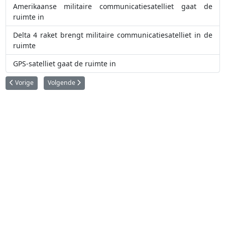
Amerikaanse militaire communicatiesatelliet gaat de
ruimte in
Delta 4 raket brengt militaire communicatiesatelliet in de
ruimte
GPS-satelliet gaat de ruimte in
Vorig artikel: SpaceX test reddingssysteem voor bemande ruimtecapsule
Volgende artikel: Wat brengt 2015 ons op vlak van ruimtevaar
Vorige
Volgende