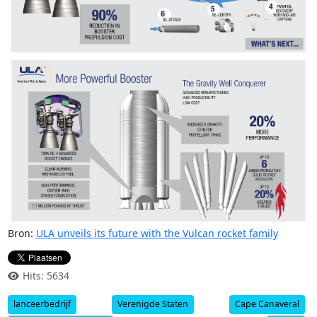
Bron:
ULA unveils its future with the Vulcan rocket family
Hits: 5634
lanceerbedrijf
Verenigde Staten
Cape Canaveral