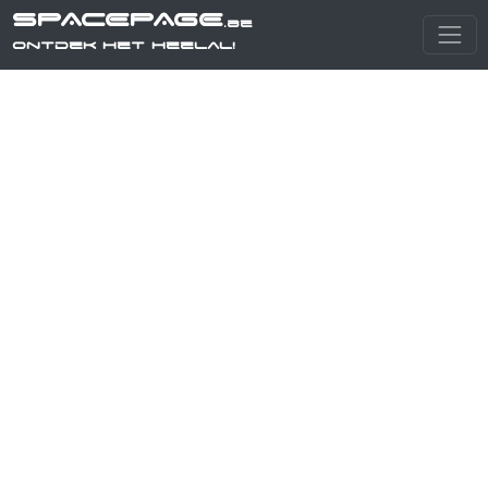
SPACEPAGE
.be
Ontdek het heelal!