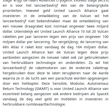
stage' krijgt de naam Advanced Cryogenic Evolved Stage (ACES)
en is voor het lanceerbedrijf één van de belangrijkste
prioriteiten. Hoeveel geld United Launch Alliance gaat
investeren in de ontwikkeling van de Vulcan wil het
lanceerbedrijf niet bekendmaken maar de ontwikkeling van
een nieuwe draagraket kost normaal ongeveer twee miljard
dollar. Uiteindelijk wil United Launch Alliance 10 tot 20 Vulcan
raketten per jaar lanceren tegen een prijs van ongeveer 100
miljoen dollar per lancering. Ter vergelijking: de lancering van
één Atlas V raket kost vandaag de dag 164 miljoen dollar.
United Launch Alliance kan de Vulcan tegen deze prijs
aanbieden aangezien de nieuwe raket ook zal gebruikmaken
van herbruikbare technologie en onderdelen. Zo wil het
lanceerbedrijf de raketmotoren van de onderste rakettrap
hergebruiken door deze te laten terugkeren naar de Aarde
waarna ze in de lucht aan een parachute worden opgevangen
door een helikopter. Deze Sensible, Modular, Autonomous
Return Technology (SMART) is voor United Launch Alliance van
essentieel belang aangezien ook andere bedrijven als SpaceX
vandaag de dag veel geld en middelen in investeren in
herbruikbare ruimtevaarttechnologie.