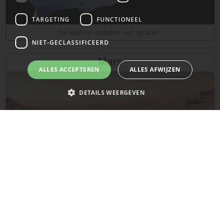
TARGETING
FUNCTIONEEL
De laatste updates van SpaceX!
NIET-GECLASSIFICEERD
Mars
ALLES ACCEPTEREN
ALLES AFWIJZEN
DETAILS WEERGEVEN
Strikt noodzakelijk
Prestatie
Targeting
Functioneel
Niet-geclassificeerd
Strikt noodzakelijke cookies maken de kernfunctionaliteiten van de
website mogelijk, zoals gebruikersaanmelding en accountbeheer. De
website kan niet goed worden gebruikt zonder de strikt noodzakelijke
cookies.
De laatste updates over de planeet Mars!
Naam
Provider
/
Domein
Vervaldatum
__cf_bm
29 minuten
Cloudflare Inc.