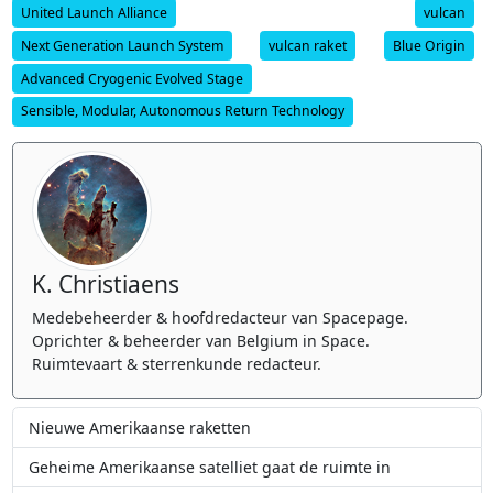
United Launch Alliance
vulcan
Next Generation Launch System
vulcan raket
Blue Origin
Advanced Cryogenic Evolved Stage
Sensible, Modular, Autonomous Return Technology
K. Christiaens
Medebeheerder & hoofdredacteur van Spacepage.
Oprichter & beheerder van Belgium in Space.
Ruimtevaart & sterrenkunde redacteur.
Nieuwe Amerikaanse raketten
Geheime Amerikaanse satelliet gaat de ruimte in