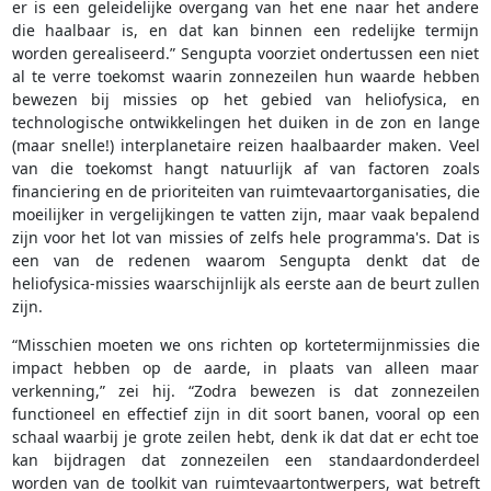
er is een geleidelijke overgang van het ene naar het andere
die haalbaar is, en dat kan binnen een redelijke termijn
worden gerealiseerd.” Sengupta voorziet ondertussen een niet
al te verre toekomst waarin zonnezeilen hun waarde hebben
bewezen bij missies op het gebied van heliofysica, en
technologische ontwikkelingen het duiken in de zon en lange
(maar snelle!) interplanetaire reizen haalbaarder maken. Veel
van die toekomst hangt natuurlijk af van factoren zoals
financiering en de prioriteiten van ruimtevaartorganisaties, die
moeilijker in vergelijkingen te vatten zijn, maar vaak bepalend
zijn voor het lot van missies of zelfs hele programma's. Dat is
een van de redenen waarom Sengupta denkt dat de
heliofysica-missies waarschijnlijk als eerste aan de beurt zullen
zijn.
“Misschien moeten we ons richten op kortetermijnmissies die
impact hebben op de aarde, in plaats van alleen maar
verkenning,” zei hij. “Zodra bewezen is dat zonnezeilen
functioneel en effectief zijn in dit soort banen, vooral op een
schaal waarbij je grote zeilen hebt, denk ik dat dat er echt toe
kan bijdragen dat zonnezeilen een standaardonderdeel
worden van de toolkit van ruimtevaartontwerpers, wat betreft