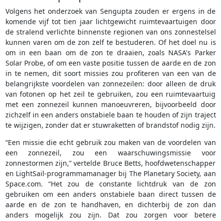
Volgens het onderzoek van Sengupta zouden er ergens in de
komende vijf tot tien jaar lichtgewicht ruimtevaartuigen door
de stralend verlichte binnenste regionen van ons zonnestelsel
kunnen varen om de zon zelf te bestuderen. Of het doel nu is
om in een baan om de zon te draaien, zoals NASA's Parker
Solar Probe, of om een vaste positie tussen de aarde en de zon
in te nemen, dit soort missies zou profiteren van een van de
belangrijkste voordelen van zonnezeilen: door alleen de druk
van fotonen op het zeil te gebruiken, zou een ruimtevaartuig
met een zonnezeil kunnen manoeuvreren, bijvoorbeeld door
zichzelf in een anders onstabiele baan te houden of zijn traject
te wijzigen, zonder dat er stuwraketten of brandstof nodig zijn.
“Een missie die echt gebruik zou maken van de voordelen van
een zonnezeil, zou een waarschuwingsmissie voor
zonnestormen zijn,” vertelde Bruce Betts, hoofdwetenschapper
en LightSail-programmamanager bij The Planetary Society, aan
Space.com. “Het zou de constante lichtdruk van de zon
gebruiken om een anders onstabiele baan direct tussen de
aarde en de zon te handhaven, en dichterbij de zon dan
anders mogelijk zou zijn. Dat zou zorgen voor betere