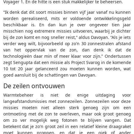
Voyager 1. En de hitte is een stuk makkelijker te beheersen.
“Ik denk dat dit soort missies binnen vijf jaar vanaf nu kunnen
worden gerealiseerd, mits er voldoende ontwikkelingsgeld
beschikbaar is. En dan kun je over ongeveer tien jaar
misschien nog extremere missies uitvoeren, waarbij je dichter
bij de zon komt en nog sneller reist,” aldus Davoyan. “Als je iets
verder weg wilt, bijvoorbeeld op zo'n 30 zonnestralen afstand
van het oppervlak van de zon, dan denk ik dat de
technologieën daar min of meer klaar voor zijn.” Ondertussen
zegt Sengupta dat een missie als Project Svarog in de komende
10 tot 20 jaar gelanceerd zou moeten kunnen worden, wat
goed aansluit bij de schattingen van Davoyan.
De zeilen ontvouwen
Warmtebeheer is niet de enige uitdaging voor
langeafstandsmissies met zonnezeilen. Zonnezeilen voor deze
missies moeten niet alleen sterk genoeg zijn om een
ontmoeting met de zon te overleven, maar ook groot genoeg
om zo ver mogelijk weg fotonen te blijven vangen. Dat
betekent dat je zo'n groot zeil in een relatief kleine draagraket
moet kunnen proppen, en dat je een giek of ander