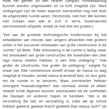
moet het geheel uit een relatief compact ruimtevaartuig
kunnen worden uitgevouwen en zo licht mogelijk zijn. Deze
uitdagingen zijn de reden waarom zonnezeilen nog niet door
de uitgestrekte ruimte varen. (Tenminste, niet hier. We kunnen
niet instaan voor wat er zich in verre, buitenaardse
sterrenstelsels afspeelt, omdat ze niet met ons praten.)
“Een van de grootste technologische hindernissen bij het
ontwikkelen van missies over langere afstanden met grotere
zeilen is het succesvol ontvouwen van grote constructies in de
ruimte,” zei Betts. “Elke ontvouwing in de ruimte is lastig, maar
het ontvouwen van grote constructies die bovendien een zeer
lage massa moeten hebben, is een hele uitdaging.” “Hoe
groter de constructie, hoe groter de uitdaging,” voegde hij
eraan toe. Elke ruimtemissie streeft ernaar de massa zo laag
mogelijk te houden, omdat massa brandstof kost, en dus geld,
om de ruimte in te lanceren. Maar zonnezeilen hebben
strengere “massabudgetten” dan normaal, omdat ze alleen
relatief lichte objecten kunnen voortstuwen tot de snelheden
die Davoyan en anderen hopen te bereiken. “Het is de
versnelling die telt, en versnelling is, zoals we op school
hebben geleerd, gewoon kracht gedeeld door massa, toch?” zei