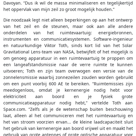
Davoyan. “Dus ik wil de massa minimaliseren en tegelijkertijd
het oppervlak van mijn zeil zo groot mogelijk houden.”
Die noodzaak legt niet alleen beperkingen op aan het ontwerp
van het zeil en de steunen, maar ook aan alle andere
onderdelen van het ruimtevaartuig: energiebronnen,
instrumenten en communicatiesystemen. Software-ingenieur
en natuurkundige Viktor Toth, sinds kort lid van het Solar
Gravitational Lens-team van NASA, betwijfelt of het mogelijk is
om genoeg apparatuur in een ruimtevaartuig te proppen om
een langeafstandsmissie naar de verre ruimte te kunnen
uitvoeren; Toth en zijn team overwogen een versie van de
zonnelensmissie waarbij zonnezeilen zouden worden gebruikt
om een punt voorbij 600 AE te bereiken. “Ruimtemissies zijn
meedogenloos, omdat je kernenergie nodig hebt voor
elektriciteit aan boord en je fysiek grote
communicatieapparatuur nodig hebt,” vertelde Toth aan
Space.com. “Zelfs als je de wetenschap buiten beschouwing
laat, alleen al het communiceren met het ruimtevaartuig en
het van stroom voorzien ervan... de kleine laadcapaciteit sluit
het gebruik van kernenergie aan boord vrijwel uit en maakt het
gebruik van grote antennes of grote optische apparatuur voor