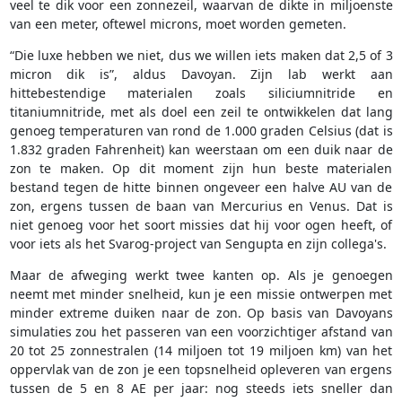
veel te dik voor een zonnezeil, waarvan de dikte in miljoenste
van een meter, oftewel microns, moet worden gemeten.
“Die luxe hebben we niet, dus we willen iets maken dat 2,5 of 3
micron dik is”, aldus Davoyan. Zijn lab werkt aan
hittebestendige materialen zoals siliciumnitride en
titaniumnitride, met als doel een zeil te ontwikkelen dat lang
genoeg temperaturen van rond de 1.000 graden Celsius (dat is
1.832 graden Fahrenheit) kan weerstaan om een duik naar de
zon te maken. Op dit moment zijn hun beste materialen
bestand tegen de hitte binnen ongeveer een halve AU van de
zon, ergens tussen de baan van Mercurius en Venus. Dat is
niet genoeg voor het soort missies dat hij voor ogen heeft, of
voor iets als het Svarog-project van Sengupta en zijn collega's.
Maar de afweging werkt twee kanten op. Als je genoegen
neemt met minder snelheid, kun je een missie ontwerpen met
minder extreme duiken naar de zon. Op basis van Davoyans
simulaties zou het passeren van een voorzichtiger afstand van
20 tot 25 zonnestralen (14 miljoen tot 19 miljoen km) van het
oppervlak van de zon je een topsnelheid opleveren van ergens
tussen de 5 en 8 AE per jaar: nog steeds iets sneller dan