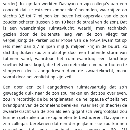
verder). In zijn lab werkten Davoyan en zijn collega's aan een
concept dat ze ‘extreem zonnezeilen’ noemden, waarbij ze op
slechts 3,5 tot 7 miljoen km boven het oppervlak van de zon
zouden scheren (tussen 5 en 10 keer de straal van de zon). Dat
is een waanzinnige ruimtevlucht, waarbij men technisch
gezien door de buitenste laag van de zon vliegt; ter
vergelijking: de Parker Solar Probe van de NASA kwam tot op
iets meer dan 3,7 miljoen mijl (6 miljoen km) in de buurt. Zo
dichtbij duiken zou zijn alsof je door een huilende storm van
fotonen vaart, waardoor het ruimtevaartuig een krachtige
snelheidsboost krijgt, die het zou gebruiken om naar buiten te
slingeren, deels aangedreven door de zwaartekracht, maar
vooral door het zonlicht op zijn zeil.
Een door een zeil aangedreven ruimtevaartuig dat zo’n
gewaagde duik naar de zon zou maken en dat zou overleven,
zou in recordtijd de buitenplaneten, de heliopauze of zelfs het
brandpunt van de zonnelens bereiken, waar het (in theorie) de
zwaartekracht van de zon als een gigantisch vergrootglas zou
kunnen gebruiken om exoplaneten te bestuderen. Davoyan en
zijn collega's berekenen dat een dergelijke missie zou kunnen
versnellen tot een snelheid van ongeveer 50 AU