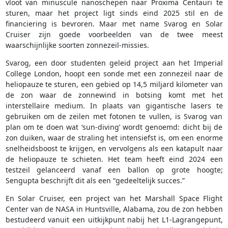
vloot van minuscule nanoschepen naar Proxima Centauri te
sturen, maar het project ligt sinds eind 2025 stil en de
financiering is bevroren. Maar met name Svarog en Solar
Cruiser zijn goede voorbeelden van de twee meest
waarschijnlijke soorten zonnezeil-missies.
Svarog, een door studenten geleid project aan het Imperial
College London, hoopt een sonde met een zonnezeil naar de
heliopauze te sturen, een gebied op 14,5 miljard kilometer van
de zon waar de zonnewind in botsing komt met het
interstellaire medium. In plaats van gigantische lasers te
gebruiken om de zeilen met fotonen te vullen, is Svarog van
plan om te doen wat ‘sun-diving’ wordt genoemd: dicht bij de
zon duiken, waar de straling het intensiefst is, om een enorme
snelheidsboost te krijgen, en vervolgens als een katapult naar
de heliopauze te schieten. Het team heeft eind 2024 een
testzeil gelanceerd vanaf een ballon op grote hoogte;
Sengupta beschrijft dit als een “gedeeltelijk succes.”
En Solar Cruiser, een project van het Marshall Space Flight
Center van de NASA in Huntsville, Alabama, zou de zon hebben
bestudeerd vanuit een uitkijkpunt nabij het L1-Lagrangepunt,