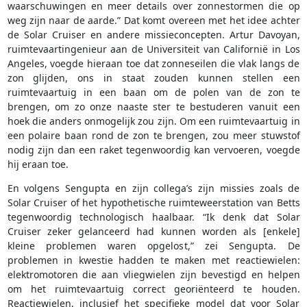
waarschuwingen en meer details over zonnestormen die op
weg zijn naar de aarde.” Dat komt overeen met het idee achter
de Solar Cruiser en andere missieconcepten. Artur Davoyan,
ruimtevaartingenieur aan de Universiteit van Californië in Los
Angeles, voegde hieraan toe dat zonneseilen die vlak langs de
zon glijden, ons in staat zouden kunnen stellen een
ruimtevaartuig in een baan om de polen van de zon te
brengen, om zo onze naaste ster te bestuderen vanuit een
hoek die anders onmogelijk zou zijn. Om een ruimtevaartuig in
een polaire baan rond de zon te brengen, zou meer stuwstof
nodig zijn dan een raket tegenwoordig kan vervoeren, voegde
hij eraan toe.
En volgens Sengupta en zijn collega’s zijn missies zoals de
Solar Cruiser of het hypothetische ruimteweerstation van Betts
tegenwoordig technologisch haalbaar. “Ik denk dat Solar
Cruiser zeker gelanceerd had kunnen worden als [enkele]
kleine problemen waren opgelost,” zei Sengupta. De
problemen in kwestie hadden te maken met reactiewielen:
elektromotoren die aan vliegwielen zijn bevestigd en helpen
om het ruimtevaartuig correct georiënteerd te houden.
Reactiewielen, inclusief het specifieke model dat voor Solar