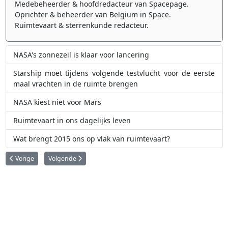
Medebeheerder & hoofdredacteur van Spacepage.
Oprichter & beheerder van Belgium in Space.
Ruimtevaart & sterrenkunde redacteur.
NASA's zonnezeil is klaar voor lancering
Starship moet tijdens volgende testvlucht voor de eerste
maal vrachten in de ruimte brengen
NASA kiest niet voor Mars
Ruimtevaart in ons dagelijks leven
Wat brengt 2015 ons op vlak van ruimtevaart?
Vorig artikel: NASA's reddingsmissie moet nu zelf gered worden
Volgende artikel: De UFO-dossiers: wat hebben we geleerd va
Vorige
Volgende