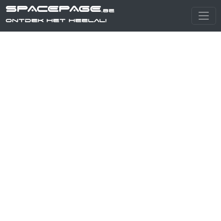
SPACEPAGE
.be
Ontdek het heelal!