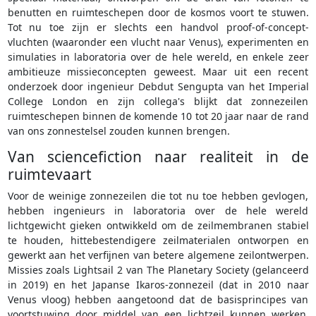
benutten en ruimteschepen door de kosmos voort te stuwen.
Tot nu toe zijn er slechts een handvol proof-of-concept-
vluchten (waaronder een vlucht naar Venus), experimenten en
simulaties in laboratoria over de hele wereld, en enkele zeer
ambitieuze missieconcepten geweest. Maar uit een recent
onderzoek door ingenieur Debdut Sengupta van het Imperial
College London en zijn collega's blijkt dat zonnezeilen
ruimteschepen binnen de komende 10 tot 20 jaar naar de rand
van ons zonnestelsel zouden kunnen brengen.
Van sciencefiction naar realiteit in de
ruimtevaart
Voor de weinige zonnezeilen die tot nu toe hebben gevlogen,
hebben ingenieurs in laboratoria over de hele wereld
lichtgewicht gieken ontwikkeld om de zeilmembranen stabiel
te houden, hittebestendigere zeilmaterialen ontworpen en
gewerkt aan het verfijnen van betere algemene zeilontwerpen.
Missies zoals Lightsail 2 van The Planetary Society (gelanceerd
in 2019) en het Japanse Ikaros-zonnezeil (dat in 2010 naar
Venus vloog) hebben aangetoond dat de basisprincipes van
voortstuwing door middel van een lichtzeil kunnen werken.