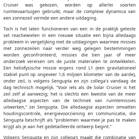
Cruiser was gekozen, worden op allerlei soorten
ruimtevaartuigen gebruikt, maar de complexe dynamica van
een zonnezeil vormde een andere uitdaging.
Toch is het laten functioneren van een in de praktijk geteste
set reactiewielen in een nieuwe situatie een bijna alledaags
probleem in vergelijking met de uitdagingen waarmee missies
met zonnezeilen naar verder weg gelegen bestemmingen
worden geconfronteerd, missies die tien jaar of meer
onderzoek vereisen om de juiste materialen te ontwikkelen.
Een heliofysische missie ergens rond L1 (een gravitationeel
stabiel punt op ongeveer 1,6 miljoen kilometer van de aarde),
onder zeil, is volgens Sengupta en zijn collega's vandaag de
dag technisch mogelijk. “Voor iets als de Solar Cruiser is het
zeil zelf al aanwezig; het is slechts een kwestie van de meer
alledaagse aspecten van de techniek van ruimtemissies
uitwerken,” zei Sengupta. Die alledaagse aspecten omvatten
houdingscontrole, energievoorziening en communicatie, die
Sengupta beschrijft als “problemen waarmee je pas te maken
krijgt als je aan het gedetailleerde ontwerp begint.”
Volgens Sengupta en zijn collega’s maakt die combinatie van