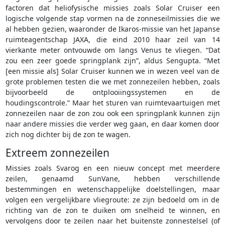
factoren dat heliofysische missies zoals Solar Cruiser een
logische volgende stap vormen na de zonneseilmissies die we
al hebben gezien, waaronder de Ikaros-missie van het Japanse
ruimteagentschap JAXA, die eind 2010 haar zeil van 14
vierkante meter ontvouwde om langs Venus te vliegen. “Dat
zou een zeer goede springplank zijn”, aldus Sengupta. “Met
[een missie als] Solar Cruiser kunnen we in wezen veel van de
grote problemen testen die we met zonnezeilen hebben, zoals
bijvoorbeeld de ontplooiingssystemen en de
houdingscontrole.” Maar het sturen van ruimtevaartuigen met
zonnezeilen naar de zon zou ook een springplank kunnen zijn
naar andere missies die verder weg gaan, en daar komen door
zich nog dichter bij de zon te wagen.
Extreem zonnezeilen
Missies zoals Svarog en een nieuw concept met meerdere
zeilen, genaamd SunVane, hebben verschillende
bestemmingen en wetenschappelijke doelstellingen, maar
volgen een vergelijkbare vliegroute: ze zijn bedoeld om in de
richting van de zon te duiken om snelheid te winnen, en
vervolgens door te zeilen naar het buitenste zonnestelsel (of