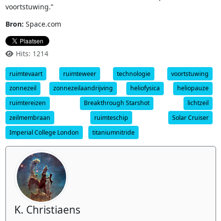
voortstuwing.”
Bron:
Space.com
Hits: 1214
ruimtevaart
ruimteweer
technologie
voortstuwing
zonnezeil
zonnezeilaandrijving
heliofysica
heliopauze
ruimtereizen
Breakthrough Starshot
lichtzeil
zeilmembraan
ruimteschip
Solar Cruiser
Imperial College London
titaniumnitride
K. Christiaens