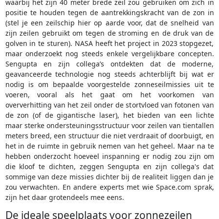
waarbij het zijn 40 meter brede zeil zou gebruiken om zich in
positie te houden tegen de aantrekkingskracht van de zon in
(stel je een zeilschip hier op aarde voor, dat de snelheid van
zijn zeilen gebruikt om tegen de stroming en de druk van de
golven in te sturen). NASA heeft het project in 2023 stopgezet,
maar onderzoekt nog steeds enkele vergelijkbare concepten.
Sengupta en zijn collega’s ontdekten dat de moderne,
geavanceerde technologie nog steeds achterblijft bij wat er
nodig is om bepaalde voorgestelde zonneseilmissies uit te
voeren, vooral als het gaat om het voorkomen van
oververhitting van het zeil onder de stortvloed van fotonen van
de zon (of de gigantische laser), het bieden van een lichte
maar sterke ondersteuningsstructuur voor zeilen van tientallen
meters breed, een structuur die niet verdraait of doorbuigt, en
het in de ruimte in gebruik nemen van het geheel. Maar na te
hebben onderzocht hoeveel inspanning er nodig zou zijn om
die kloof te dichten, zeggen Sengupta en zijn collega's dat
sommige van deze missies dichter bij de realiteit liggen dan je
zou verwachten. En andere experts met wie Space.com sprak,
zijn het daar grotendeels mee eens.
De ideale speelplaats voor zonnezeilen