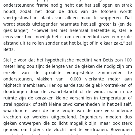
ondersteunend frame nodig hebt dat het zeil open en strak
houdt, zodat het door de druk van de fotonen wordt
voortgestuwd in plaats van alleen maar te wapperen. Dat
wordt steeds uitdagender naarmate het zeil groter is (en de
giek langer). “Hoewel het niet helemaal hetzelfde is, stel je
eens voor hoe moeilijk het is om een meetlint over een grote
afstand uit te rollen zonder dat het buigt of in elkaar zakt,” zei
Betts.
Stel je voor dat het hypothetische meetlint van Betts zo’n 100
meter lang zou zijn: de lengte van de gieken die nodig zijn om
enkele van de grootste voorgestelde zonnezeilen te
ondersteunen, vlakken van 10.000 vierkante meter aan
hightech membraan. Hier op aarde zou de giek kromtrekken of
doorbuigen door de zwaartekracht of de wind, maar in de
ruimte zijn de oorzaken kleine verschillen in temperatuur of
stralingsdruk, of zelfs kleine onvolkomenheden in het zeil zelf,
waardoor er over de hele lengte van de giek verschillende
krachten op worden uitgeoefend. Ingenieurs moeten dus
gieken ontwerpen die zo licht mogelijk zijn, maar ook sterk
genoeg om tijdens de vlucht niet te verdraaien. Bovendien