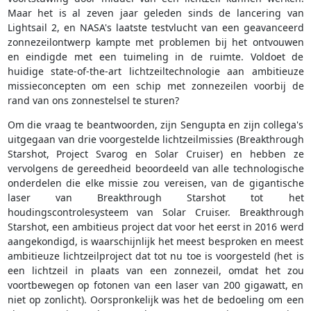
Maar het is al zeven jaar geleden sinds de lancering van
Lightsail 2, en NASA's laatste testvlucht van een geavanceerd
zonnezeilontwerp kampte met problemen bij het ontvouwen
en eindigde met een tuimeling in de ruimte. Voldoet de
huidige state-of-the-art lichtzeiltechnologie aan ambitieuze
missieconcepten om een schip met zonnezeilen voorbij de
rand van ons zonnestelsel te sturen?
Om die vraag te beantwoorden, zijn Sengupta en zijn collega's
uitgegaan van drie voorgestelde lichtzeilmissies (Breakthrough
Starshot, Project Svarog en Solar Cruiser) en hebben ze
vervolgens de gereedheid beoordeeld van alle technologische
onderdelen die elke missie zou vereisen, van de gigantische
laser van Breakthrough Starshot tot het
houdingscontrolesysteem van Solar Cruiser. Breakthrough
Starshot, een ambitieus project dat voor het eerst in 2016 werd
aangekondigd, is waarschijnlijk het meest besproken en meest
ambitieuze lichtzeilproject dat tot nu toe is voorgesteld (het is
een lichtzeil in plaats van een zonnezeil, omdat het zou
voortbewegen op fotonen van een laser van 200 gigawatt, en
niet op zonlicht). Oorspronkelijk was het de bedoeling om een