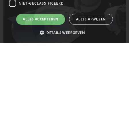
NIET-GECLASSIFICEERD
ALLES ACCEPTEREN
ALLES AFWIJZEN
DETAILS WEERGEVEN
Strikt noodzakelijk
Prestatie
Targeting
Functioneel
De laatste updates van SpaceX!
Niet-geclassificeerd
Strikt noodzakelijke cookies maken de kernfunctionaliteiten van de
Mars
website mogelijk, zoals gebruikersaanmelding en accountbeheer. De
website kan niet goed worden gebruikt zonder de strikt noodzakelijke
cookies.
Naam
Provider
/
Domein
Vervaldatum
__cf_bm
29 minuten
Cloudflare Inc.
58 seconden
.x.com