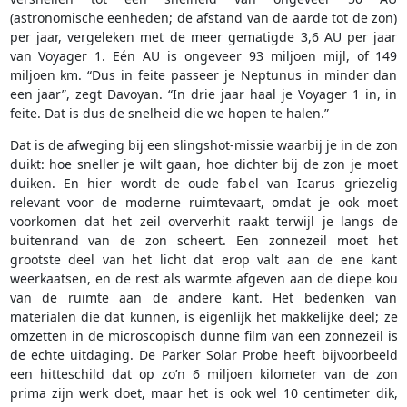
(astronomische eenheden; de afstand van de aarde tot de zon)
per jaar, vergeleken met de meer gematigde 3,6 AU per jaar
van Voyager 1. Eén AU is ongeveer 93 miljoen mijl, of 149
miljoen km. “Dus in feite passeer je Neptunus in minder dan
een jaar”, zegt Davoyan. “In drie jaar haal je Voyager 1 in, in
feite. Dat is dus de snelheid die we hopen te halen.”
Dat is de afweging bij een slingshot-missie waarbij je in de zon
duikt: hoe sneller je wilt gaan, hoe dichter bij de zon je moet
duiken. En hier wordt de oude fabel van Icarus griezelig
relevant voor de moderne ruimtevaart, omdat je ook moet
voorkomen dat het zeil oververhit raakt terwijl je langs de
buitenrand van de zon scheert. Een zonnezeil moet het
grootste deel van het licht dat erop valt aan de ene kant
weerkaatsen, en de rest als warmte afgeven aan de diepe kou
van de ruimte aan de andere kant. Het bedenken van
materialen die dat kunnen, is eigenlijk het makkelijke deel; ze
omzetten in de microscopisch dunne film van een zonnezeil is
de echte uitdaging. De Parker Solar Probe heeft bijvoorbeeld
een hitteschild dat op zo’n 6 miljoen kilometer van de zon
prima zijn werk doet, maar het is ook wel 10 centimeter dik,