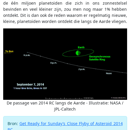
de één miljoen planetoïden die zich in ons zonnestelsel
bevinden en veel kleiner zijn, zou men nog maar 1% hebben
ontdekt. Dit is dan ook de reden waarom er regelmatig nieuwe,
kleine, planetoïden worden ontdekt die langs de Aarde vliegen.
De passage van 2014 RC langs de Aarde - Illustratie: NASA /
JPL-Caltech
Bron:
Get Ready for Sunday’s Close Flyby of Asteroid 2014
RC