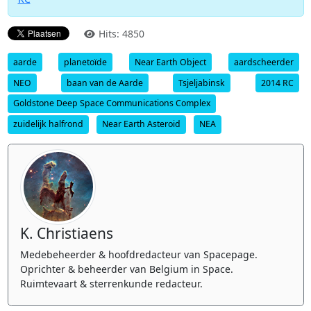
Hits: 4850
aarde
planetoïde
Near Earth Object
aardscheerder
NEO
baan van de Aarde
Tsjeljabinsk
2014 RC
Goldstone Deep Space Communications Complex
zuidelijk halfrond
Near Earth Asteroid
NEA
K. Christiaens
Medebeheerder & hoofdredacteur van Spacepage.
Oprichter & beheerder van Belgium in Space.
Ruimtevaart & sterrenkunde redacteur.