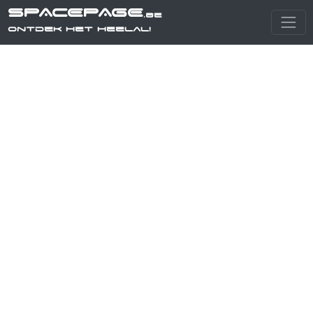
SPACEPAGE
.be
Ontdek het heelal!