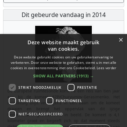
Dit gebeurde vandaag in 2014
×
Deze website maakt gebruik
van cookies.
Deze website gebruikt cookies om uw gebruikerservaring te
verbeteren. Door onze website te gebruiken, stemt u in met alle
cookies in overeenstemming met ons Cookiebeleid.
Lees verder
SHOW ALL PARTNERS
(1913) →
STRIKT NOODZAKELIJK
PRESTATIE
De Europese ruimtesonde komt na een reis van tien jaar
aan bij de komeet 67P/Churyumov-Gerasimenko. Het
TARGETING
FUNCTIONEEL
ruimtetuig blijft vervolgens in een baan om de komeet
draaien en brengt het oppervlak van dit ijzige
NIET-GECLASSIFICEERD
hemellichaam gedetailleerd in beeld. De komeet is 4,1
kilometer groot en begeeft zich op dat moment steeds
dichter bij de Zon. Wetenschappers gaan aan de hand van