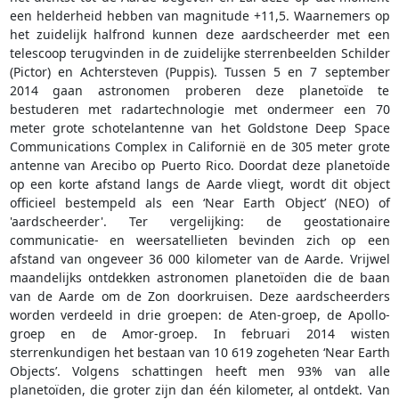
een helderheid hebben van magnitude +11,5. Waarnemers op
het zuidelijk halfrond kunnen deze aardscheerder met een
telescoop terugvinden in de zuidelijke sterrenbeelden Schilder
(Pictor) en Achtersteven (Puppis). Tussen 5 en 7 september
2014 gaan astronomen proberen deze planetoïde te
bestuderen met radartechnologie met ondermeer een 70
meter grote schotelantenne van het Goldstone Deep Space
Communications Complex in Californië en de 305 meter grote
antenne van Arecibo op Puerto Rico. Doordat deze planetoïde
op een korte afstand langs de Aarde vliegt, wordt dit object
officieel bestempeld als een ‘Near Earth Object’ (NEO) of
'aardscheerder'. Ter vergelijking: de geostationaire
communicatie- en weersatellieten bevinden zich op een
afstand van ongeveer 36 000 kilometer van de Aarde. Vrijwel
maandelijks ontdekken astronomen planetoïden die de baan
van de Aarde om de Zon doorkruisen. Deze aardscheerders
worden verdeeld in drie groepen: de Aten-groep, de Apollo-
groep en de Amor-groep. In februari 2014 wisten
sterrenkundigen het bestaan van 10 619 zogeheten ‘Near Earth
Objects’. Volgens schattingen heeft men 93% van alle
planetoïden, die groter zijn dan één kilometer, al ontdekt. Van