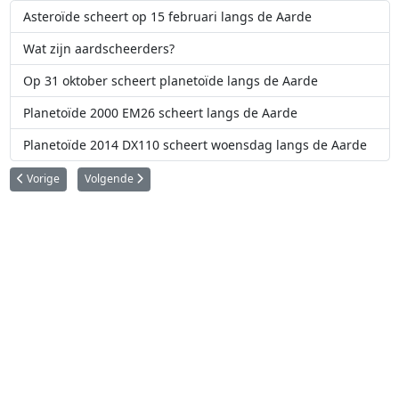
Asteroïde scheert op 15 februari langs de Aarde
Wat zijn aardscheerders?
Op 31 oktober scheert planetoïde langs de Aarde
Planetoïde 2000 EM26 scheert langs de Aarde
Planetoïde 2014 DX110 scheert woensdag langs de Aarde
Vorig artikel: Mysterieuze wolk op Titan heeft haar geheimen prijs
Volgende artikel: Grote Rode Vlek op Jupiter krimpt
Vorige
Volgende