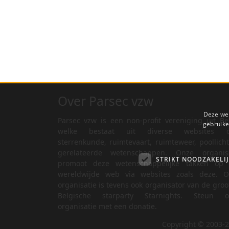
Over Parsec vzw
Deze web
Parsec vzw is een non-profit vereniging uit Be
gebruike
welke bestaat uit diverse websites o
sterrenkunde, ruimtevaart, ruimteweer, poollich
gerelateerde wetenschappen. Onze organisa
STRIKT NOODZAKELI
promoot deze wetenschappelijke takken op 
wereldwijde web via websites zoals deze. O
organisatie is tevens ook organisator van de groo
Belgische starparty Starnights. Steun o
organisatie met een donatie.
Copyright © 2003-2