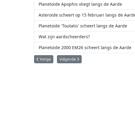
Planetoïde Apophis vliegt langs de Aarde
Asteroïde scheert op 15 februari langs de Aard
Planetoïde 'Toutatis' scheert langs de Aarde
Wat zijn aardscheerders?
Planetoïde 2000 EM26 scheert langs de Aarde
Vorig artikel: Hubble ontdekt vijfde maan rondom Pluto
Volgende artikel: Wetenschappers ontdekke
Vorige
Volgende