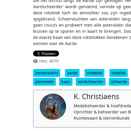
die het dichtst langs de Aarde zijn gevlogen. H
‘Aardscheerder' wordt genoemd, vormde op gee
deze rotsblok toch de atmosfeer zou zijn inged
opgebrand. Scheervluchten van asteroïden lan
geen risico’s en probeert men alle asteroïden d
kruisen op te sporen en in kaart te brengen. Do
de exacte baan van deze rotsblokken berekenen z
vormen voor de Aarde.
Hits: 4079
sterrenwacht
aarde
ontdekte
rotsblok
planetoïde
baan
aardscheerder
scheerde
K. Christiaens
Medebeheerder & hoofdreda
Oprichter & beheerder van B
Ruimtevaart & sterrenkunde 