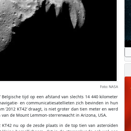
Foto: NASA
Belgische tijd op een afstand van slechts 14 440 kilometer
navigatie- en communicatiesatellieten zich bevinden in hun
 ‘2012 KT42’ draagt, is niet groter dan tien meter en werd
n van de Mount Lemmon-sterrenwacht in Arizona, USA.
2 KT42 nu op de zesde plaats in de top tien van asteroïden