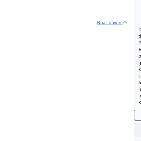
Naar boven
D
t
G
e
g
k
s
a
l
i
k