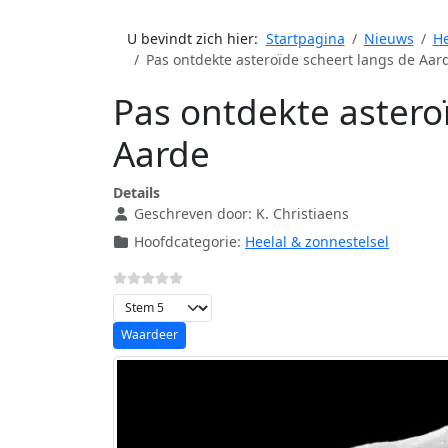
U bevindt zich hier:
Startpagina
Nieuws
He
Pas ontdekte asteroïde scheert langs de Aar
Pas ontdekte astero
Aarde
Details
Geschreven door:
K. Christiaens
Hoofdcategorie:
Heelal & zonnestelsel
Voeg waardering toe