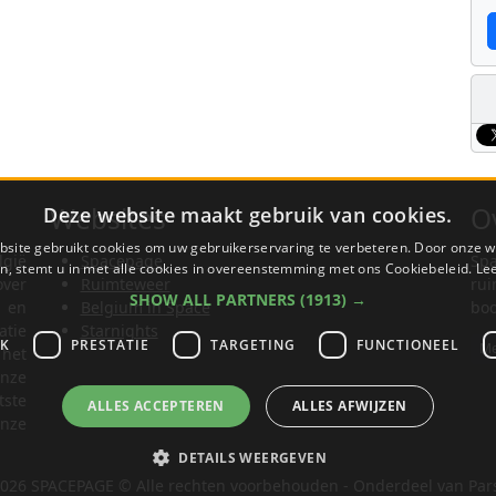
Websites
O
Deze website maakt gebruik van cookies.
site gebruikt cookies om uw gebruikerservaring te verbeteren. Door onze w
lgië
Spacepage
Spa
n, stemt u in met alle cookies in overeenstemming met ons Cookiebeleid.
Le
ver
Ruimteweer
rui
SHOW ALL PARTNERS
(1913) →
t en
Belgium in Space
boo
tie
Starnights
JK
PRESTATIE
TARGETING
FUNCTIONEEL
Me
het
nze
tste
ALLES ACCEPTEREN
ALLES AFWIJZEN
nze
DETAILS WEERGEVEN
026 SPACEPAGE © Alle rechten voorbehouden - Onderdeel van Par