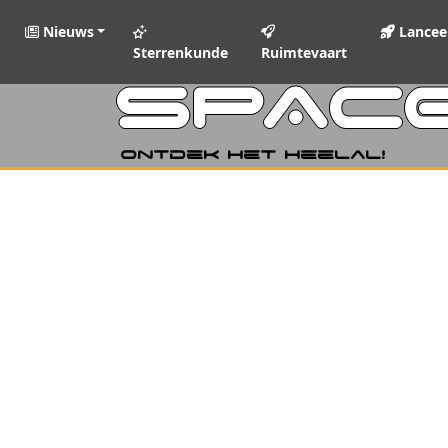
Nieuws
Lancee
Sterrenkunde
Ruimtevaart
SPAC
Ontdek het heelal!