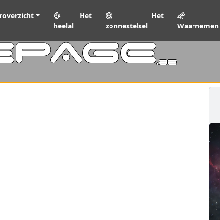
roverzicht
Het
Het
heelal
zonnestelsel
Waarnemen
EPAGE
.be