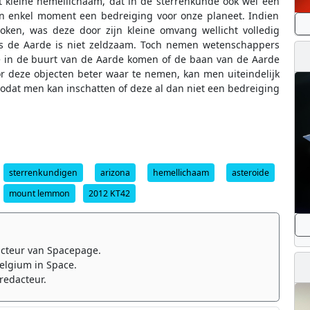
et kleine hemellichaam, dat in de sterrenkunde ook wel een
n enkel moment een bedreiging voor onze planeet. Indien
oken, was deze door zijn kleine omvang wellicht volledig
gs de Aarde is niet zeldzaam. Toch nemen wetenschappers
ie in de buurt van de Aarde komen of de baan van de Aarde
or deze objecten beter waar te nemen, kan men uiteindelijk
odat men kan inschatten of deze al dan niet een bedreiging
sterrenkundigen
arizona
hemellichaam
asteroide
mount lemmon
2012 KT42
cteur van Spacepage.
elgium in Space.
redacteur.