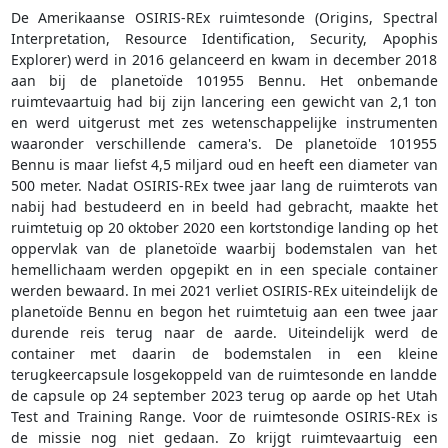
De Amerikaanse OSIRIS-REx ruimtesonde (Origins, Spectral
Interpretation, Resource Identification, Security, Apophis
Explorer) werd in 2016 gelanceerd en kwam in december 2018
aan bij de planetoïde 101955 Bennu. Het onbemande
ruimtevaartuig had bij zijn lancering een gewicht van 2,1 ton
en werd uitgerust met zes wetenschappelijke instrumenten
waaronder verschillende camera's. De planetoïde 101955
Bennu is maar liefst 4,5 miljard oud en heeft een diameter van
500 meter. Nadat OSIRIS-REx twee jaar lang de ruimterots van
nabij had bestudeerd en in beeld had gebracht, maakte het
ruimtetuig op 20 oktober 2020 een kortstondige landing op het
oppervlak van de planetoïde waarbij bodemstalen van het
hemellichaam werden opgepikt en in een speciale container
werden bewaard. In mei 2021 verliet OSIRIS-REx uiteindelijk de
planetoïde Bennu en begon het ruimtetuig aan een twee jaar
durende reis terug naar de aarde. Uiteindelijk werd de
container met daarin de bodemstalen in een kleine
terugkeercapsule losgekoppeld van de ruimtesonde en landde
de capsule op 24 september 2023 terug op aarde op het Utah
Test and Training Range. Voor de ruimtesonde OSIRIS-REx is
de missie nog niet gedaan. Zo krijgt ruimtevaartuig een