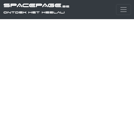
SPACEPAGE
.be
Ontdek het heelal!