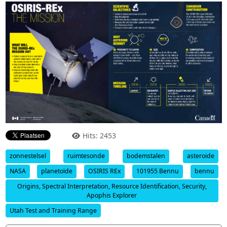
Hits: 2453
zonnestelsel
ruimtesonde
bodemstalen
asteroide
NASA
planetoïde
OSIRIS REx
101955 Bennu
bennu
Origins, Spectral Interpretation, Resource Identification, Security,
Apophis Explorer
Utah Test and Training Range