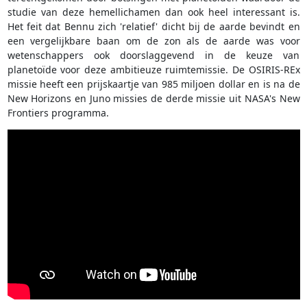
studie van deze hemellichamen dan ook heel interessant is.
Het feit dat Bennu zich 'relatief' dicht bij de aarde bevindt en
een vergelijkbare baan om de zon als de aarde was voor
wetenschappers ook doorslaggevend in de keuze van
planetoïde voor deze ambitieuze ruimtemissie. De OSIRIS-REx
missie heeft een prijskaartje van 985 miljoen dollar en is na de
New Horizons en Juno missies de derde missie uit NASA's New
Frontiers programma.