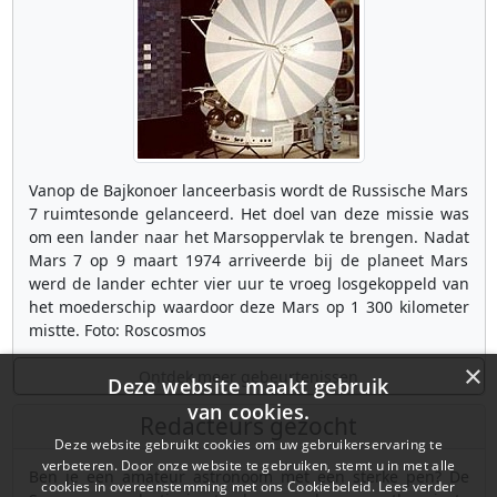
Vanop de Bajkonoer lanceerbasis wordt de Russische Mars
7 ruimtesonde gelanceerd. Het doel van deze missie was
om een lander naar het Marsoppervlak te brengen. Nadat
Mars 7 op 9 maart 1974 arriveerde bij de planeet Mars
werd de lander echter vier uur te vroeg losgekoppeld van
het moederschip waardoor deze Mars op 1 300 kilometer
mistte. Foto: Roscosmos
×
Ontdek meer gebeurtenissen
Deze website maakt gebruik
van cookies.
Redacteurs gezocht
Deze website gebruikt cookies om uw gebruikerservaring te
verbeteren. Door onze website te gebruiken, stemt u in met alle
Ben je een amateur astronoom met een sterke pen? De
cookies in overeenstemming met ons Cookiebeleid.
Lees verder