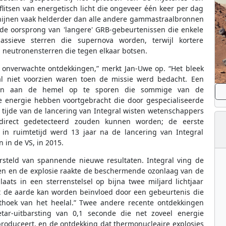
flitsen van energetisch licht die ongeveer één keer per dag
chijnen vaak helderder dan alle andere gammastraalbronnen
e oorsprong van 'langere' GRB-gebeurtenissen die enkele
ssieve sterren die supernova worden, terwijl kortere
n neutronensterren die tegen elkaar botsen.
e onverwachte ontdekkingen,” merkt Jan-Uwe op. “Het bleek
al niet voorzien waren toen de missie werd bedacht. Een
nen aan de hemel op te sporen die sommige van de
e energie hebben voortgebracht die door gespecialiseerde
tijde van de lancering van Integral wisten wetenschappers
 direct gedetecteerd zouden kunnen worden; de eerste
in ruimtetijd werd 13 jaar na de lancering van Integral
in de VS, in 2015.
ersteld van spannende nieuwe resultaten. Integral ving de
men en de explosie raakte de beschermende ozonlaag van de
aats in een sterrenstelsel op bijna twee miljard lichtjaar
at de aarde kan worden beïnvloed door een gebeurtenis die
ithoek van het heelal.” Twee andere recente ontdekkingen
ar-uitbarsting van 0,1 seconde die net zoveel energie
 produceert, en de ontdekking dat thermonucleaire explosies