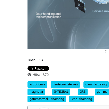
Il
Bron:
ESA
Hits: 1370
astronomie
neutronensterren
gammastraling
magnetar
INTEGRAL
GRB
gamma-r
gammastraal uitbarsting
lichtuitbarsting