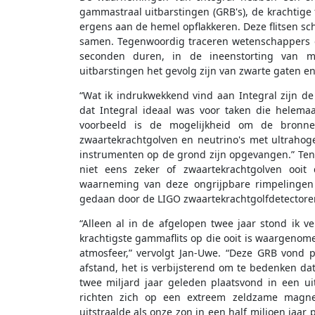
gammastraal uitbarstingen (GRB's), de krachtige 
ergens aan de hemel opflakkeren. Deze flitsen s
samen. Tegenwoordig traceren wetenschappers d
seconden duren, in de ineenstorting van ma
uitbarstingen het gevolg zijn van zwarte gaten e
“Wat ik indrukwekkend vind aan Integral zijn d
dat Integral ideaal was voor taken die helema
voorbeeld is de mogelijkheid om de bron
zwaartekrachtgolven en neutrino's met ultrahog
instrumenten op de grond zijn opgevangen.” Ten 
niet eens zeker of zwaartekrachtgolven ooit
waarneming van deze ongrijpbare rimpelingen 
gedaan door de LIGO zwaartekrachtgolfdetectoren 
“Alleen al in de afgelopen twee jaar stond ik v
krachtigste gammaflits op die ooit is waargeno
atmosfeer,” vervolgt Jan-Uwe. “Deze GRB vond pl
afstand, het is verbijsterend om te bedenken d
twee miljard jaar geleden plaatsvond in een u
richten zich op een extreem zeldzame magnet
uitstraalde als onze zon in een half miljoen jaar