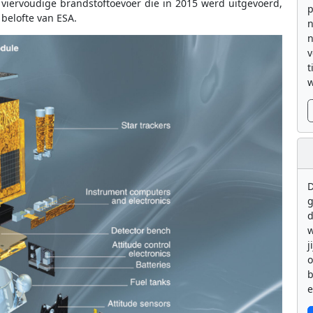
 viervoudige brandstoftoevoer die in 2015 werd uitgevoerd,
p
 belofte van ESA.
n
n
v
t
w
D
g
d
w
j
b
e