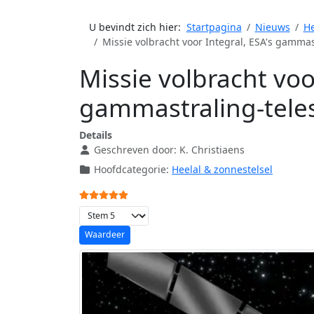
U bevindt zich hier:
Startpagina
Nieuws
He
Missie volbracht voor Integral, ESA's gammas
Missie volbracht voor
gammastraling-tele
Details
Geschreven door:
K. Christiaens
Hoofdcategorie:
Heelal & zonnestelsel
Gebruikerswaardering:
5
/
5
Voeg waardering toe