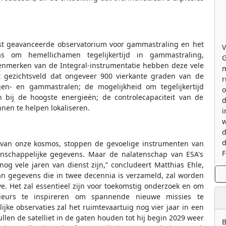
est geavanceerde observatorium voor gammastraling en het
V
s om hemellichamen tegelijkertijd in gammastraling,
G
 kenmerken van de Integral-instrumentatie hebben deze vele
m
t gezichtsveld dat ongeveer 900 vierkante graden van de
r
en- en gammastralen; de mogelijkheid om tegelijkertijd
o
n bij de hoogste energieën; de controlecapaciteit van de
d
en te helpen lokaliseren.
i
w
d
d
 van onze kosmos, stoppen de gevoelige instrumenten van
F
nschappelijke gegevens. Maar de nalatenschap van ESA's
g vele jaren van dienst zijn,” concludeert Matthias Ehle,
an gegevens die in twee decennia is verzameld, zal worden
e. Het zal essentieel zijn voor toekomstig onderzoek en om
ieurs te inspireren om spannende nieuwe missies te
jke observaties zal het ruimtevaartuig nog vier jaar in een
ullen de satelliet in de gaten houden tot hij begin 2029 weer
B