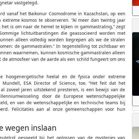
gnetar vastgelegd.
eerd vanaf het Baikonur Cosmodrome in Kazachstan, op een
 extreme kosmos te observeren. “Al meer dan twintig jaar
k het is om naar de hemel te kijken in gammastraling,” zegt
. “Sommige lichtuitbarstingen die geassocieerd worden met
kunnen alleen volledig worden begrepen als we de stralen
omen: de gammastralen.” In tegenstelling tot zichtbaar en
d kunnen waarnemen, kunnen kosmische gammastralen alleen
 de atmosfeer van de aarde als een schild fungeert om ons
he hoogenergetische heelal en de fysica onder extreme
Mundell, ESA Director of Science, toe. “Het feit dat het
al zoveel jaren uitstekend presteren, is een bewijs van de
llenniumwisseling door de Europese wetenschappelijke
eld, en van de wetenschappelijke en technische teams bij
erd. Felicitaties aan al onze gemeenschappen voor hun
e wegen inslaan
telrol gespeeld bij het oplossen van de mysteries van