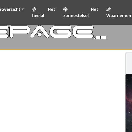
roverzicht
Het
Het
heelal
zonnestelsel
Waarnemen
EPAGE
.be