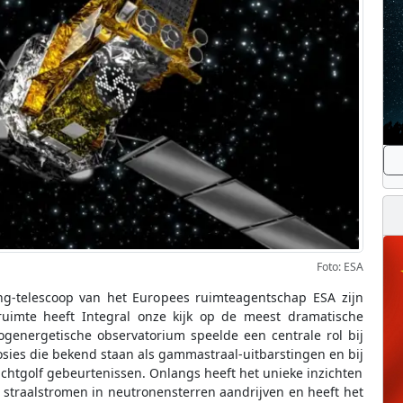
Foto: ESA
ng-telescoop van het Europees ruimteagentschap ESA zijn
uimte heeft Integral onze kijk op de meest dramatische
ogenergetische observatorium speelde een centrale rol bij
sies die bekend staan als gammastraal-uitbarstingen en bij
chtgolf gebeurtenissen. Onlangs heeft het unieke inzichten
 straalstromen in neutronensterren aandrijven en heeft het