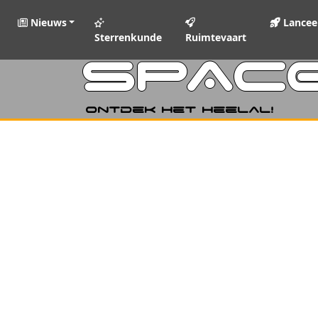
Nieuws
Lancee
Sterrenkunde
Ruimtevaart
SPAC
Ontdek het heelal!