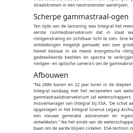
straalstromen in een neutronenster aandrijven.
Scherpe gammastraal-ogen
Ten tijde van de lancering was Integral het me
eerste ruimteobservatorium dat in staat wa
röntgenstraling en zichtbaar licht te zien. Drie
ontdekkingen mogelijk gemaakt: een zeer groo
hemel beslaat in de meest energetische röntg
gedetailleerde beelden en spectra te verkrijge
röntgen- en optische camera's om de gammabronn
Afbouwen
“Na 2886 banen en 22 jaar turen in de diepten
Integral vandaag met het verzamelen van wete
gammastraalobservatorium zal wetenschappers no
missiemanager van Integral bij ESA. “De schat a
opgeslagen in het Integral Science Legacy Archiv
een nieuwe generatie astronomen en ingen
ontwikkelen.” Na het einde van de wetenschappeli
baan om de aarde blijven cirkelen. ESA-technici z