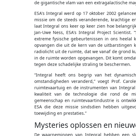
de gigantische vlam van een extragalactische ma
ESA's Integral werd op 17 oktober 2002 gelanc
missie om de steeds veranderende, krachtige en
laat Integral ons keer op keer zien hoe belangrij
Jan-Uwe Ness, ESA's Integral Project Scientist
extreme fysische gebeurtenissen in ons heelal 
opvangen die uit de kern van de uitbarstingen k
radiolicht uit de ruimte, dat we vanaf de gron
in de ruimte worden opgevangen. Dit komt omdat
tegen deze schadelijke straling te beschermen.
“Integral heeft ons begrip van het dynamisc
omstandigheden veranderd,” voegt Prof. Carole 
ruimtevaartuig en de instrumenten van Integral 
kwaliteit van de technologie die rond de mi
gemeenschap en ruimtevaartindustrie is ontwikk
ESA die deze missie sindsdien hebben uitgevo
toewijding en prestaties.”
Mysteries oplossen en nieuw
De waarnemingen van Integral hebben een sleu